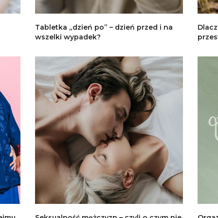
Tabletka „dzień po” – dzień przed i na
Dlacz
wszelki wypadek?
przes
zejmu
Seksualność mężczyzn – czyli o czym nie
Orgaz