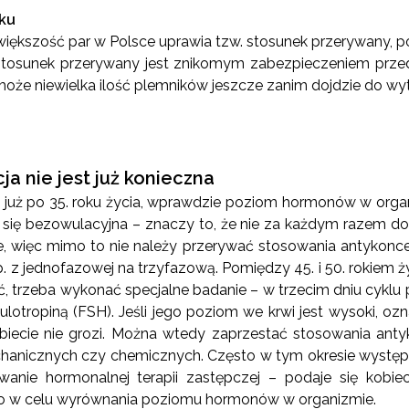
ku
 większość par w Polsce uprawia tzw. stosunek przerywany, p
Stosunek przerywany jest znikomym zabezpieczeniem przed
że niewielka ilość plemników jeszcze zanim dojdzie do wyt
a nie jest już konieczna
 już po 35. roku życia, wprawdzie poziom hormonów w organ
e się bezowulacyjna – znaczy to, że nie za każdym razem do
we, więc mimo to nie należy przerywać stosowania antykonce
p. z jednofazowej na trzyfazową. Pomiędzy 45. i 50. rokiem ży
lić, trzeba wykonać specjalne badanie – w trzecim dniu cyklu
lotropiną (FSH). Jeśli jego poziom we krwi jest wysoki, oz
obiecie nie grozi. Można wtedy zaprzestać stosowania anty
hanicznych czy chemicznych. Często w tym okresie występ
wanie hormonalnej terapii zastępczej – podaje się kobie
lko w celu wyrównania poziomu hormonów w organizmie.