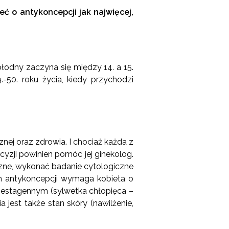
ć o antykoncepcji jak najwięcej,
płodny zaczyna się między 14. a 15.
.-50. roku życia, kiedy przychodzi
cznej oraz zdrowia. I chociaż każda z
cyzji powinien pomóc jej ginekolog.
czne, wykonać badanie cytologiczne
iem antykoncepcji wymaga kobieta o
ie gestagennym (sylwetka chłopięca –
a jest także stan skóry (nawilżenie,