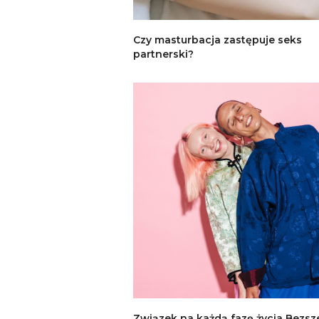
Czy masturbacja zastępuje seks
partnerski?
Związek na każdą fazę życia Bezs