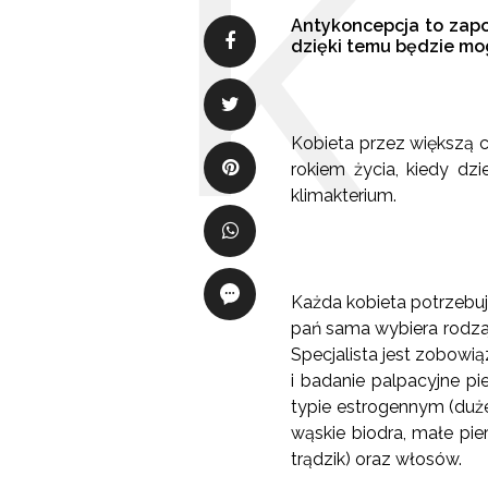
Antykoncepcja to zapo
dzięki temu będzie mo
Kobieta przez większą c
rokiem życia, kiedy dz
klimakterium.
Każda kobieta potrzebuje 
pań sama wybiera rodzaj
Specjalista jest zobowi
i badanie palpacyjne pi
typie estrogennym (duże 
wąskie biodra, małe pier
trądzik) oraz włosów.