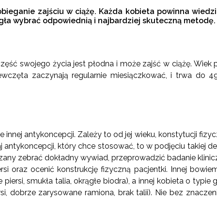
bieganie zajściu w ciążę. Każda kobieta powinna wiedzie
gła wybrać odpowiednią i najbardziej skuteczną metodę.
zęść swojego życia jest płodna i może zajść w ciążę. Wiek 
iewczęta zaczynają regularnie miesiączkować, i trwa do 49
innej antykoncepcji. Zależy to od jej wieku, konstytucji fizy
 antykoncepcji, który chce stosować, to w podjęciu takiej de
ązany zebrać dokładny wywiad, przeprowadzić badanie klini
ersi oraz ocenić konstrukcję fizyczną pacjentki. Innej bow
piersi, smukła talia, okrągłe biodra), a innej kobieta o typ
si, dobrze zarysowane ramiona, brak talii). Nie bez znaczeni