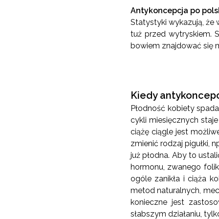
Antykoncepcja po pols
Statystyki wykazują, że
tuż przed wytryskiem. 
bowiem znajdować się mo
Kiedy antykoncepcj
Płodność kobiety spada
cykli miesięcznych staj
ciążę ciągle jest możli
zmienić rodzaj pigułki, n
już płodna. Aby to usta
hormonu, zwanego foliku
ogóle zanikła i ciąża k
metod naturalnych, mec
konieczne jest zastoso
słabszym działaniu, ty