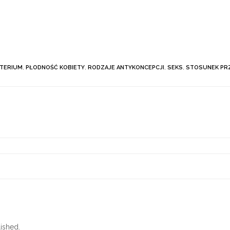
KTERIUM
,
PŁODNOŚĆ KOBIETY
,
RODZAJE ANTYKONCEPCJI
,
SEKS
,
STOSUNEK PR
ished.