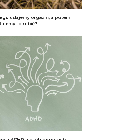
ego udajemy orgazm, a potem
tajemy to robić?
m a ADHD u osób dorosłych