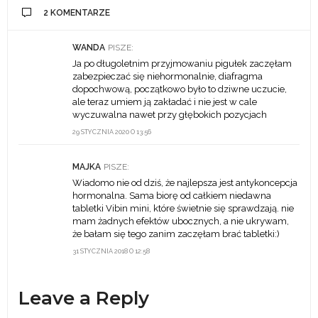
2 KOMENTARZE
WANDA
PISZE:
Ja po długoletnim przyjmowaniu pigułek zaczęłam
zabezpieczać się niehormonalnie, diafragma
dopochwową, początkowo było to dziwne uczucie,
ale teraz umiem ją zakładać i nie jest w cale
wyczuwalna nawet przy głębokich pozycjach
29 STYCZNIA 2020 O 13:56
MAJKA
PISZE:
Wiadomo nie od dziś, że najlepsza jest antykoncepcja
hormonalna. Sama biorę od całkiem niedawna
tabletki Vibin mini, które świetnie się sprawdzają. nie
mam żadnych efektów ubocznych, a nie ukrywam,
że bałam się tego zanim zaczęłam brać tabletki:)
31 STYCZNIA 2018 O 12:58
Leave a Reply