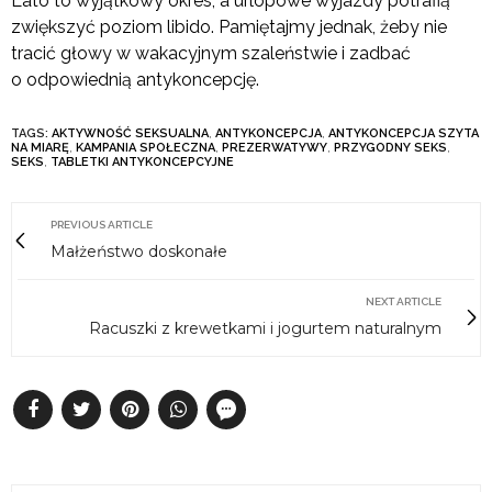
Lato to wyjątkowy okres, a urlopowe wyjazdy potrafią
zwiększyć poziom libido. Pamiętajmy jednak, żeby nie
tracić głowy w wakacyjnym szaleństwie i zadbać
o odpowiednią antykoncepcję.
TAGS:
AKTYWNOŚĆ SEKSUALNA
,
ANTYKONCEPCJA
,
ANTYKONCEPCJA SZYTA
NA MIARĘ
,
KAMPANIA SPOŁECZNA
,
PREZERWATYWY
,
PRZYGODNY SEKS
,
SEKS
,
TABLETKI ANTYKONCEPCYJNE
PREVIOUS ARTICLE
Małżeństwo doskonałe
NEXT ARTICLE
Racuszki z krewetkami i jogurtem naturalnym