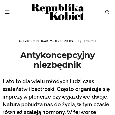
ANTYKONCEPCJA
,
ARTYKUŁY SG
,
SEKS
14 LIPCA 2017
Antykoncepcyjny
niezbędnik
Lato to dla wielu młodych ludzi czas
szaleństw i beztroski. Często organizuje się
imprezy w plenerze czy wyjazdy we dwoje.
Natura pobudza nas do życia, w tym czasie
również szaleją hormony. W ferworze