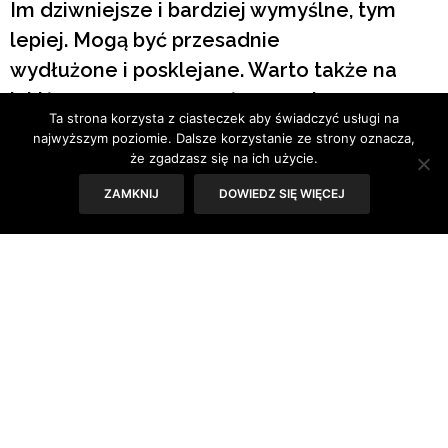
Im dziwniejsze i bardziej wymyślne, tym
lepiej. Mogą być przesadnie
wydłużone i posklejane. Warto także na
jakiś czas zrezygnować z czerni
Ta strona korzysta z ciasteczek aby świadczyć usługi na
i pobawić się kolorami.
najwyższym poziomie. Dalsze korzystanie ze strony oznacza,
że zgadzasz się na ich użycie.
ZAMKNIJ
DOWIEDZ SIĘ WIĘCEJ