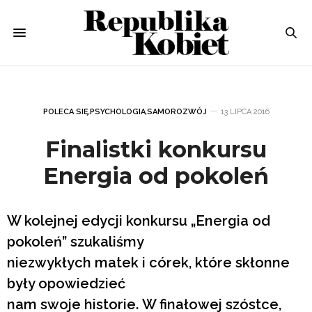
POLECA SIĘ
,
PSYCHOLOGIA
,
SAMOROZWÓJ
13 LIPCA 2016
Finalistki konkursu
Energia od pokoleń
W kolejnej edycji konkursu „Energia od
pokoleń” szukaliśmy
niezwykłych matek i córek, które skłonne
były opowiedzieć
nam swoje historie. W finałowej szóstce,