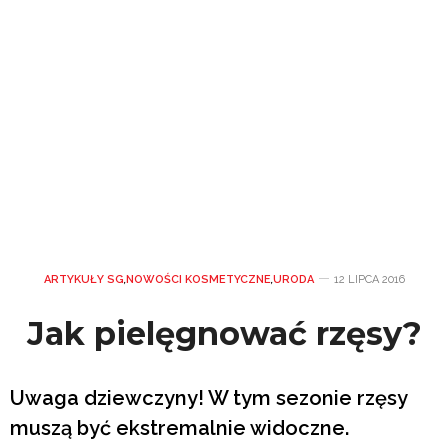
ARTYKUŁY SG
,
NOWOŚCI KOSMETYCZNE
,
URODA
12 LIPCA 2016
Jak pielęgnować rzęsy?
Uwaga dziewczyny! W tym sezonie rzęsy
muszą być ekstremalnie widoczne.