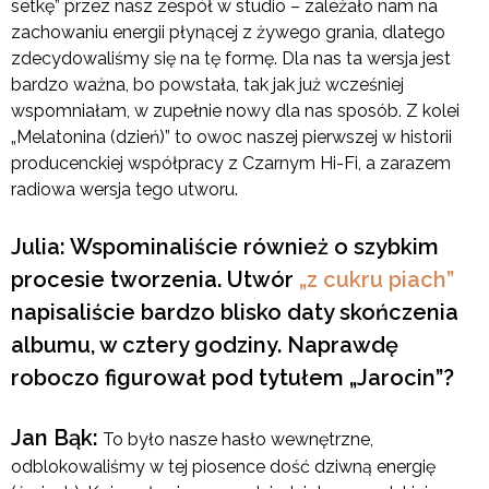
setkę” przez nasz zespół w studio – zależało nam na
zachowaniu energii płynącej z żywego grania, dlatego
zdecydowaliśmy się na tę formę. Dla nas ta wersja jest
bardzo ważna, bo powstała, tak jak już wcześniej
wspomniałam, w zupełnie nowy dla nas sposób. Z kolei
„Melatonina (dzień)” to owoc naszej pierwszej w historii
producenckiej współpracy z Czarnym Hi-Fi, a zarazem
radiowa wersja tego utworu.
Julia: Wspominaliście również o szybkim
procesie tworzenia. Utwór
„z cukru piach”
napisaliście bardzo blisko daty skończenia
albumu, w cztery godziny. Naprawdę
roboczo figurował pod tytułem „Jarocin”?
Jan Bąk:
To było nasze hasło wewnętrzne,
odblokowaliśmy w tej piosence dość dziwną energię