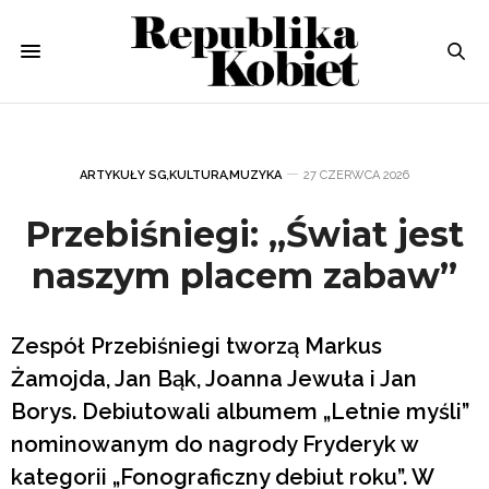
ARTYKUŁY SG
,
KULTURA
,
MUZYKA
27 CZERWCA 2026
Przebiśniegi: „Świat jest
naszym placem zabaw”
Zespół Przebiśniegi tworzą Markus
Żamojda, Jan Bąk, Joanna Jewuła i Jan
Borys. Debiutowali albumem „Letnie myśli”
nominowanym do nagrody Fryderyk w
kategorii „Fonograficzny debiut roku”. W