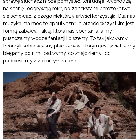
sprawę słuchacz może pomyśleć, „oni udają, wychodzą
na scenę i odgrywają rolę”, bo za tekstami bardzo łatwo
się schować, z czego niektórzy artyści korzystają. Dla nas
muzyka ma moc terapeutyczną, a przede wszystkim jest
formą zabawy. Takiej, która nas pochłania, a my
puszczamy wodze fantazji i piszemy. To tak jakbyśmy
tworzyli sobie własny plac zabaw, którym jest świat, a my
biegamy po nim i patrzymy, co znajdziemy i co
podniesiemy z ziemi tym razem.