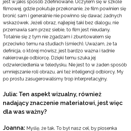
jest w jakiś sposób zdefiniowane. Uczyłem się w szkole
filmowej, gdzie pokutuje przekonanie, że film powinien się
bronić sam i generalnie nie powinno się dawać żadnych
wskazówek. Jeżeli obraz, najlepiej taki bez dialogu, nie
przemawia sam przez siebie, to film jest nieudany.
Totalnie się z tym nie zgadzam i zbuntowałem się
przeciwko temu na studiach (śmiech). Uważam, że ta
definicja, o której mówisz, jest bardzo ważna i ładnie
nakierowuje odbiorcę. Dzięki temu szuka jej
odzwierciedlenia w teledysku. Nie jest to w żaden sposób
umniejszanie roli obrazu, ani też inteligencji odbiorcy. My
po prostu zasugerowaliśmy trop interpretacyjny.
Julia: Ten aspekt wizualny, również
nadający znaczenie materiałowi, jest więc
dla was ważny?
Joanna:
Myślę, że tak. To był nasz cel, by piosenka