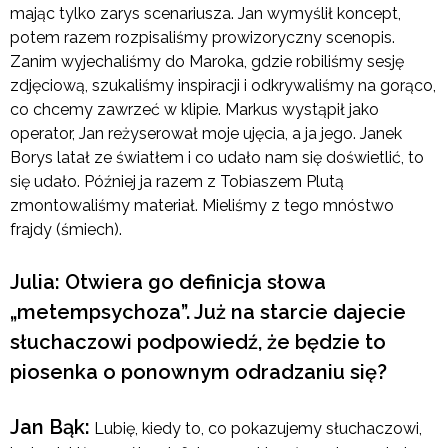
mając tylko zarys scenariusza. Jan wymyślił koncept,
potem razem rozpisaliśmy prowizoryczny scenopis.
Zanim wyjechaliśmy do Maroka, gdzie robiliśmy sesję
zdjęciową, szukaliśmy inspiracji i odkrywaliśmy na gorąco,
co chcemy zawrzeć w klipie. Markus wystąpił jako
operator, Jan reżyserował moje ujęcia, a ja jego. Janek
Borys latał ze światłem i co udało nam się doświetlić, to
się udało. Później ja razem z Tobiaszem Plutą
zmontowaliśmy materiał. Mieliśmy z tego mnóstwo
frajdy (śmiech).
Julia: Otwiera go definicja słowa
„metempsychoza”. Już na starcie dajecie
słuchaczowi podpowiedź, że będzie to
piosenka o ponownym odradzaniu się?
Jan Bąk:
Lubię, kiedy to, co pokazujemy słuchaczowi,