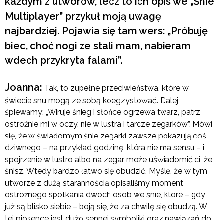
każdym z utworów, lecz to ich opis we „Śnie
Multiplayer” przykuł moją uwagę
najbardziej. Pojawia się tam wers: „Próbuję
biec, choć nogi ze stali mam, nabieram
wdech przykryta falami”.
Joanna:
Tak, to zupełne przeciwieństwa, które w
świecie snu mogą ze sobą koegzystować. Dalej
śpiewamy: „Wiruje śnieg i słońce ogrzewa twarz, patrz
ostrożnie mi w oczy, nie w lustra i tarcze zegarków”. Mówi
się, że w świadomym śnie zegarki zawsze pokazują coś
dziwnego – na przykład godzinę, która nie ma sensu – i
spojrzenie w lustro albo na zegar może uświadomić ci, że
śnisz. Wtedy bardzo łatwo się obudzić. Myślę, że w tym
utworze z dużą starannością opisaliśmy moment
ostrożnego spotkania dwóch osób we śnie, które – gdy
już są blisko siebie – boją się, że za chwilę się obudzą. W
tej piosence jest dużo sennej symboliki oraz nawiązań do