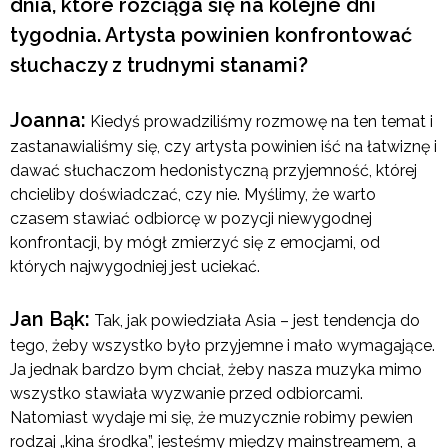
dnia, które rozciąga się na kolejne dni
tygodnia. Artysta powinien konfrontować
słuchaczy z trudnymi stanami?
Joanna:
Kiedyś prowadziliśmy rozmowę na ten temat i
zastanawialiśmy się, czy artysta powinien iść na łatwiznę i
dawać słuchaczom hedonistyczną przyjemność, której
chcieliby doświadczać, czy nie. Myślimy, że warto
czasem stawiać odbiorcę w pozycji niewygodnej
konfrontacji, by mógł zmierzyć się z emocjami, od
których najwygodniej jest uciekać.
Jan Bąk:
Tak, jak powiedziała Asia – jest tendencja do
tego, żeby wszystko było przyjemne i mało wymagające.
Ja jednak bardzo bym chciał, żeby nasza muzyka mimo
wszystko stawiała wyzwanie przed odbiorcami.
Natomiast wydaje mi się, że muzycznie robimy pewien
rodzaj „kina środka”, jesteśmy między mainstreamem, a