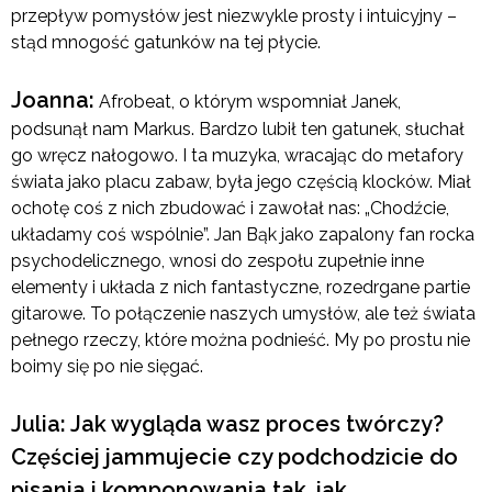
przepływ pomysłów jest niezwykle prosty i intuicyjny –
stąd mnogość gatunków na tej płycie.
Joanna:
Afrobeat, o którym wspomniał Janek,
podsunął nam Markus. Bardzo lubił ten gatunek, słuchał
go wręcz nałogowo. I ta muzyka, wracając do metafory
świata jako placu zabaw, była jego częścią klocków. Miał
ochotę coś z nich zbudować i zawołał nas: „Chodźcie,
układamy coś wspólnie”. Jan Bąk jako zapalony fan rocka
psychodelicznego, wnosi do zespołu zupełnie inne
elementy i układa z nich fantastyczne, rozedrgane partie
gitarowe. To połączenie naszych umysłów, ale też świata
pełnego rzeczy, które można podnieść. My po prostu nie
boimy się po nie sięgać.
Julia: Jak wygląda wasz proces twórczy?
Częściej jammujecie czy podchodzicie do
pisania i komponowania tak, jak