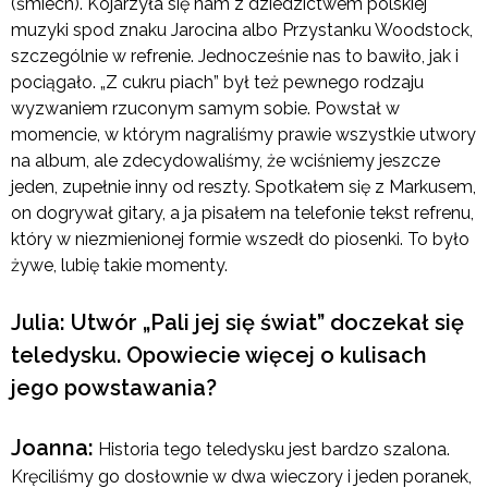
(śmiech). Kojarzyła się nam z dziedzictwem polskiej
muzyki spod znaku Jarocina albo Przystanku Woodstock,
szczególnie w refrenie. Jednocześnie nas to bawiło, jak i
pociągało. „Z cukru piach” był też pewnego rodzaju
wyzwaniem rzuconym samym sobie. Powstał w
momencie, w którym nagraliśmy prawie wszystkie utwory
na album, ale zdecydowaliśmy, że wciśniemy jeszcze
jeden, zupełnie inny od reszty. Spotkałem się z Markusem,
on dogrywał gitary, a ja pisałem na telefonie tekst refrenu,
który w niezmienionej formie wszedł do piosenki. To było
żywe, lubię takie momenty.
Julia: Utwór „Pali jej się świat” doczekał się
teledysku. Opowiecie więcej o kulisach
jego powstawania?
Joanna:
Historia tego teledysku jest bardzo szalona.
Kręciliśmy go dosłownie w dwa wieczory i jeden poranek,