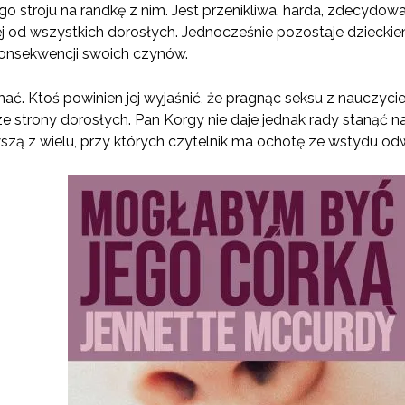
 stroju na randkę z nim. Jest przenikliwa, harda, zdecydowa
ej od wszystkich dorosłych. Jednocześnie pozostaje dziecki
onsekwencji swoich czynów.
mać. Ktoś powinien jej wyjaśnić, że pragnąc seksu z nauczyc
e strony dorosłych. Pan Korgy nie daje jednak rady stanąć n
ierwszą z wielu, przy których czytelnik ma ochotę ze wstydu od