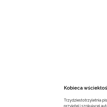
Kobieca wściekło
Trzydziestotrzyletnia pi
przyjętej i szokującej a