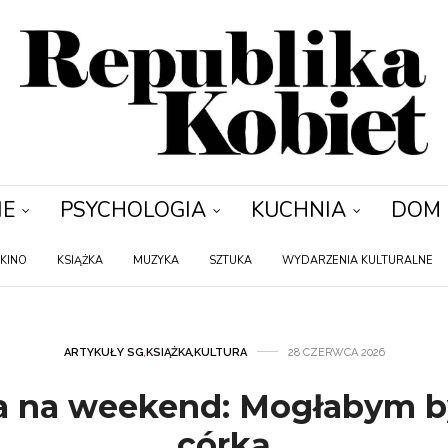
IE
PSYCHOLOGIA
KUCHNIA
DOM
KINO
KSIĄŻKA
MUZYKA
SZTUKA
WYDARZENIA KULTURALNE
ARTYKUŁY SG
,
KSIĄŻKA
,
KULTURA
28 CZERWCA 2026
a na weekend: Mogłabym b
córką