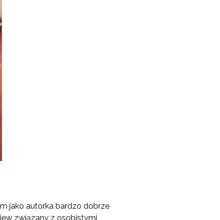
otem jako autorka bardzo dobrze
gniew związany z osobistymi