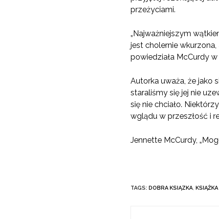
przeżyciami.
„Najważniejszym wątkiem
jest cholernie wkurzona,
powiedziała McCurdy w 
Autorka uważa, że jako 
staraliśmy się jej nie uz
się nie chciało. Niektórz
wglądu w przeszłość i ref
Jennette McCurdy, „Mog
TAGS:
DOBRA KSIĄZKA
,
KSIĄŻKA