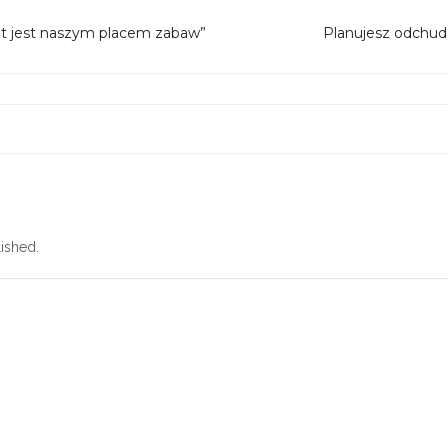
iat jest naszym placem zabaw”
Planujesz odchudz
ished.