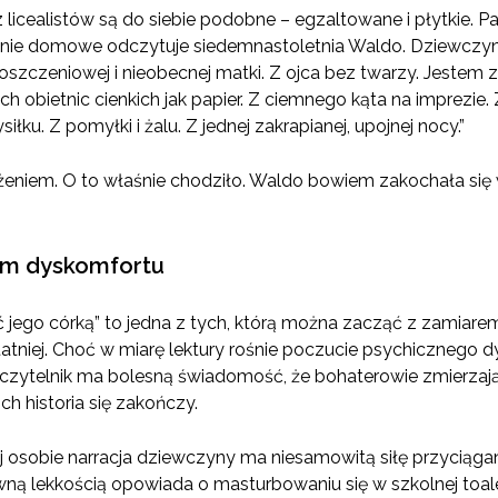
licealistów są do siebie podobne – egzaltowane i płytkie. P
anie domowe odczytuje siedemnastoletnia Waldo. Dziewczyna
oszczeniowej i nieobecnej matki. Z ojca bez twarzy. Jestem 
ych obietnic cienkich jak papier. Z ciemnego kąta na imprezie.
łku. Z pomyłki i żalu. Z jednej zakrapianej, upojnej nocy.”
żeniem. O to właśnie chodziło. Waldo bowiem zakochała się
um dyskomfortu
ego córką” to jedna z tych, którą można zacząć z zamiarem p
tatniej. Choć w miarę lektury rośnie poczucie psychicznego dys
czytelnik ma bolesną świadomość, że bohaterowie zmierzają wp
ich historia się zakończy.
osobie narracja dziewczyny ma niesamowitą siłę przyciągan
wną lekkością opowiada o masturbowaniu się w szkolnej toale