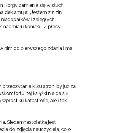
an Korgy zamienia się w słuch
 deklamuje: „Jestem z nizin
z niedopałków i zaległych
 Z nadmiaru koniaku. Z płacy
 w nim od pierwszego zdania i ma
rzeczytania kilku stron, by już za
komfortu, tej książki nie da się
rost ku katastrofie, ale i tak
ia. Siedemnastolatka jest
cie do zdjęcia nauczyciela, co o