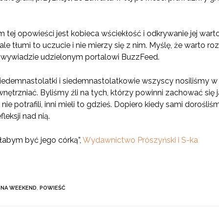
 tej opowieści jest kobieca wściekłość i odkrywanie jej war
 ale tłumi to uczucie i nie mierzy się z nim. Myślę, że warto 
wywiadzie udzielonym portalowi BuzzFeed.
siedemnastolatki i siedemnastolatkowie wszyscy nosiliśmy w 
ewnętrzniać. Byliśmy źli na tych, którzy powinni zachować się 
y nie potrafili, inni mieli to gdzieś. Dopiero kiedy sami doroś
leksji nad nią.
łabym być jego córką”,
Wydawnictwo Prószyński i S-ka
 NA WEEKEND
,
POWIEŚĆ