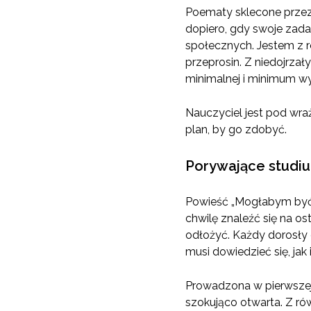
Poematy sklecone przez 
dopiero, gdy swoje zad
społecznych. Jestem z r
przeprosin. Z niedojrzał
minimalnej i minimum wysi
Nauczyciel jest pod wra
plan, by go zdobyć.
Porywające studi
Powieść „Mogłabym być j
chwilę znaleźć się na os
odłożyć. Każdy dorosły 
musi dowiedzieć się, jak 
Prowadzona w pierwszej 
szokująco otwarta. Z ró