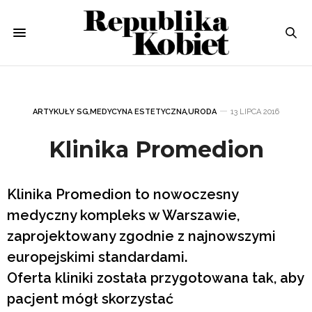
ARTYKUŁY SG
,
MEDYCYNA ESTETYCZNA
,
URODA
13 LIPCA 2016
Klinika Promedion
Klinika Promedion to nowoczesny
medyczny kompleks w Warszawie,
zaprojektowany zgodnie z najnowszymi
europejskimi standardami.
Oferta kliniki została przygotowana tak, aby
pacjent mógł skorzystać