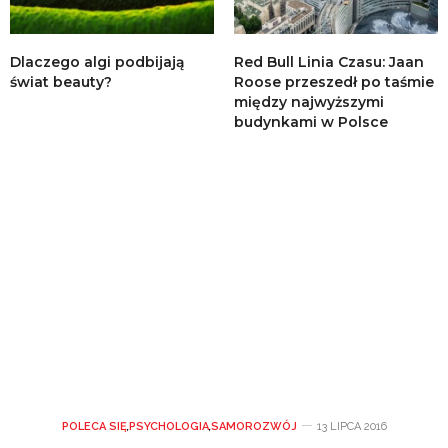
Dlaczego algi podbijają
Red Bull Linia Czasu: Jaan
świat beauty?
Roose przeszedł po taśmie
między najwyższymi
budynkami w Polsce
POLECA SIĘ
,
PSYCHOLOGIA
,
SAMOROZWÓJ
13 LIPCA 2016