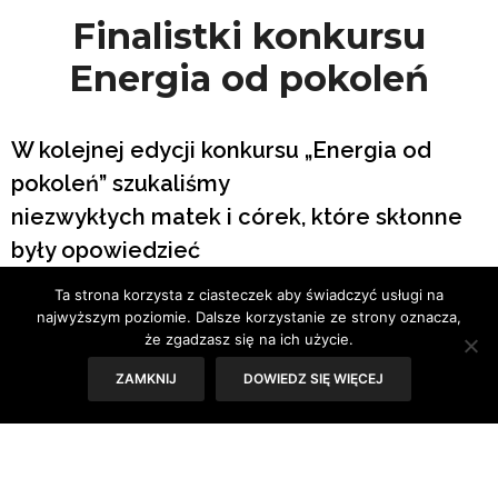
Finalistki konkursu
Energia od pokoleń
W kolejnej edycji konkursu „Energia od
pokoleń” szukaliśmy
niezwykłych matek i córek, które skłonne
były opowiedzieć
nam swoje historie. W finałowej szóstce,
Ta strona korzysta z ciasteczek aby świadczyć usługi na
zaproszonej na warsztaty
najwyższym poziomie. Dalsze korzystanie ze strony oznacza,
że zgadzasz się na ich użycie.
z Katarzyną Miller i sesję zdjęciową z
Jackiem Porembą, znalazły
ZAMKNIJ
DOWIEDZ SIĘ WIĘCEJ
się między innymi Iwona i Zuzanna Polak.
Z finalistkami konkursu Iwoną i Zuzanną Polak rozmawia