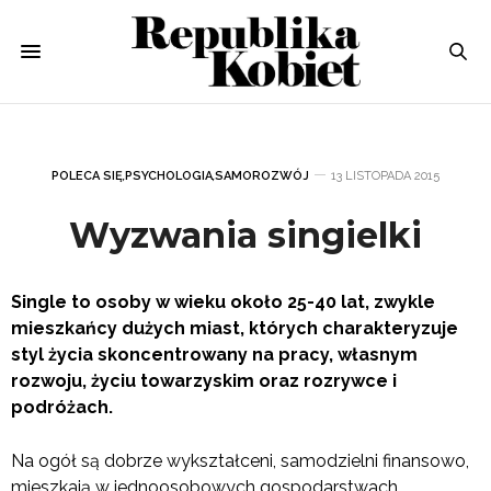
POLECA SIĘ
,
PSYCHOLOGIA
,
SAMOROZWÓJ
13 LISTOPADA 2015
Wyzwania singielki
Single to osoby w wieku około 25-40 lat, zwykle
mieszkańcy dużych miast, których charakteryzuje
styl życia skoncentrowany na pracy, własnym
rozwoju, życiu towarzyskim oraz rozrywce i
podróżach.
Na ogół są dobrze wykształceni, samodzielni finansowo,
mieszkają w jednoosobowych gospodarstwach