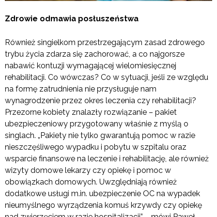
Zdrowie odmawia posłuszeństwa
Również singielkom przestrzegającym zasad zdrowego
trybu życia zdarza się zachorować, a co najgorsze
nabawić kontuzji wymagającej wielomiesięcznej
rehabilitacji. Co wówczas? Co w sytuacji, jeśli ze względu
na formę zatrudnienia nie przysługuje nam
wynagrodzenie przez okres leczenia czy rehabilitacji?
Przezorne kobiety znalazły rozwiązanie – pakiet
ubezpieczeniowy przygotowany właśnie z myślą o
singlach. „Pakiety nie tylko gwarantują pomoc w razie
nieszczęśliwego wypadku i pobytu w szpitalu oraz
wsparcie finansowe na leczenie i rehabilitację, ale również
wizyty domowe lekarzy czy opiekę i pomoc w
obowiązkach domowych. Uwzględniają również
dodatkowe usługi m.in. ubezpieczenie OC na wypadek
nieumyślnego wyrządzenia komuś krzywdy czy opiekę
nad zwierzęciem w razie hospitalizacji”
–
mówi Paweł