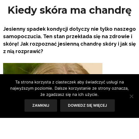
Kiedy skóra ma chandrę
Jesienny spadek kondycji dotyczy nie tylko naszego
samopoczucia. Ten stan przekłada się na zdrowie i
skórę! Jak rozpoznać jesienną chandrę skóry i jak się
z nią rozprawić?
Ta strona korzysta z ciasteczek aby świadczyć usługi na
najwyższym poziomie. Dalsze korzystanie ze strony oznacza,
że zgadzasz się na ich użycie.
ZAMKNIJ
DOWIEDZ SIĘ WIĘCEJ