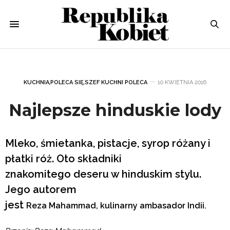
KUCHNIA
,
POLECA SIĘ
,
SZEF KUCHNI POLECA
10 KWIETNIA 2016
Najlepsze hinduskie lody
Mleko, śmietanka, pistacje, syrop różany i
płatki róż. Oto składniki
znakomitego deseru w hinduskim stylu.
Jego autorem
jest
Reza Mahammad, kulinarny ambasador Indii.