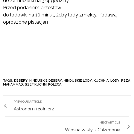
do zamrażarki na 3-4 godziny.
Przed podaniem przestaw
do lodówki na 10 minut, żeby lody zmiękły. Podawaj
oprószone pistacjami.
TAGS:
DESERY
,
HINDUSKIE DESERY
,
HINDUSKIE LODY
,
KUCHNIA
,
LODY
,
REZA
MAHAMMAD
,
SZEF KUCHNI POLECA
PREVIOUS ARTICLE
Astronom i żołnierz
NEXT ARTICLE
Wiosna w stylu Calzedonia