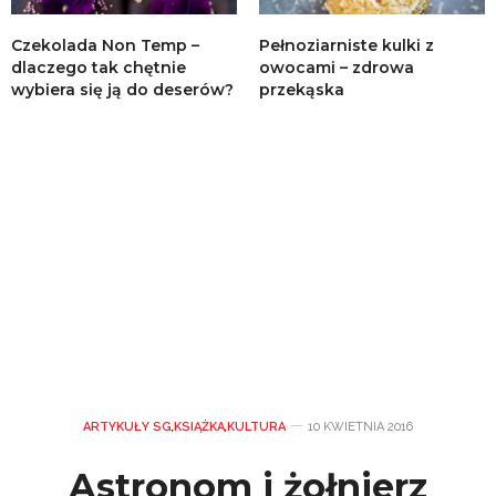
Czekolada Non Temp –
Pełnoziarniste kulki z
dlaczego tak chętnie
owocami – zdrowa
wybiera się ją do deserów?
przekąska
ARTYKUŁY SG
,
KSIĄŻKA
,
KULTURA
10 KWIETNIA 2016
Astronom i żołnierz