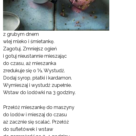
z grubym dnem
wlej mleko i śmietankę.
Zagotuj. Zmniejsz ogień
i gotuj nieustannie mieszając
do czasu, aż mieszanka
zredukuje się o ⅓. Wystudź.
Dodaj syrop, płatki i kardamon.
Wymieszaj i wystudź zupełnie.
Wstaw do lodówki na 3 godziny.
Przełóż mieszankę do maszyny
do lodów i mieszaj do czasu
aż zacznie się scalać. Przełóż
do sufletówek i wstaw