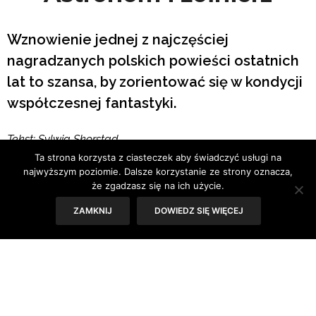
Wznowienie jednej z najczęściej
nagradzanych polskich powieści ostatnich
lat to szansa, by zorientować się w kondycji
współczesnej fantastyki.
Tekst: Sylwia Skorstad
Ta strona korzysta z ciasteczek aby świadczyć usługi na
najwyższym poziomie. Dalsze korzystanie ze strony oznacza,
że zgadzasz się na ich użycie.
ZAMKNIJ
DOWIEDZ SIĘ WIĘCEJ