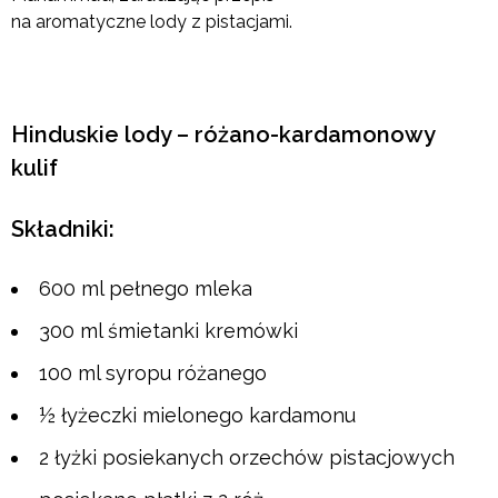
na aromatyczne lody z pistacjami.
Hinduskie lody – różano-kardamonowy
kulif
Składniki:
600 ml pełnego mleka
300 ml śmietanki kremówki
100 ml syropu różanego
½ łyżeczki mielonego kardamonu
2 łyżki posiekanych orzechów pistacjowych