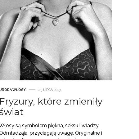
URODA
,
WŁOSY
25 LIPCA 2013
Fryzury, które zmieniły
świat
Włosy są symbolem piękna, seksu i władzy.
Odmładzają, przyciągają uwagę. Oryginalne i