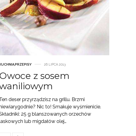
KUCHNIA
,
PRZEPISY
26 LIPCA 2013
Owoce z sosem
waniliowym
Ten deser przyrządzisz na grillu. Brzmi
niewiarygodnie? Nic to! Smakuje wyśmienicie.
Składniki: 25 g blanszowanych orzechów
laskowych lub migdałów olej…