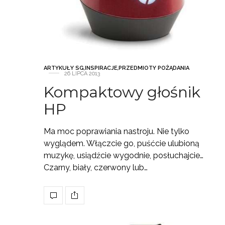
ARTYKUŁY SG
,
INSPIRACJE
,
PRZEDMIOTY POŻĄDANIA
26 LIPCA 2013
Kompaktowy głośnik
HP
Ma moc poprawiania nastroju. Nie tylko
wyglądem. Włączcie go, puśćcie ulubioną
muzykę, usiądźcie wygodnie, posłuchajcie…
Czarny, biały, czerwony lub…