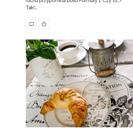
ruchu przypomina bolid Formuły 1. Czy to…?
Tak!…