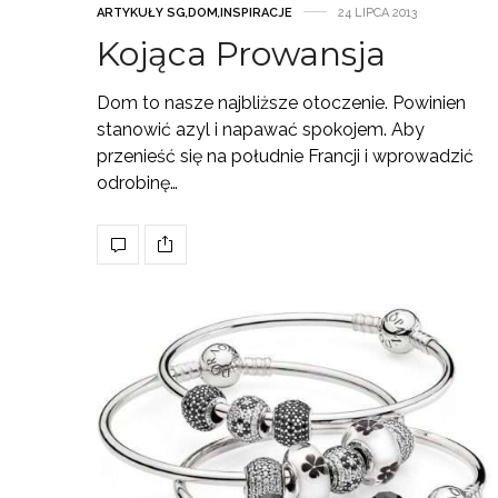
ARTYKUŁY SG
,
DOM
,
INSPIRACJE
24 LIPCA 2013
Kojąca Prowansja
Dom to nasze najbliższe otoczenie. Powinien
stanowić azyl i napawać spokojem. Aby
przenieść się na południe Francji i wprowadzić
odrobinę…