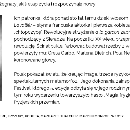
żegnały jakiś etap życia i rozpoczynają nowy
Ich patronką, która ponad sto lat temu dzięki włosom 
Lavallièr
– słynna francuska aktorka i pierwsza kobieta,
„chłopczycę”. Rewolucyjne strzyżenie
à
la garcon
zapr
pochodzący z Sieradza. Na początku XX wieku przep
rewolucję. Ścinał pukle, farbował, budował rzeźby z w
powierzyły mu: Greta Garbo, Marlena Dietrich, Pola Neg
koronowane głowy.
Polak pokazał światu, że kreując image, trzeba ryzyk
spektakularnych metamorfoz. Jego dokonania zainsp
Festival, którego 5. edycja odbyła się w jego rodzinny
tym roku wydarzeniu towarzyszyło hasło „Magia fryzje
fryzjerskich przemian.
IERE
,
FRYZURY
,
KOBIETA
,
MARGARET THATCHER
,
MARYLIN MONROE
,
WŁOSY