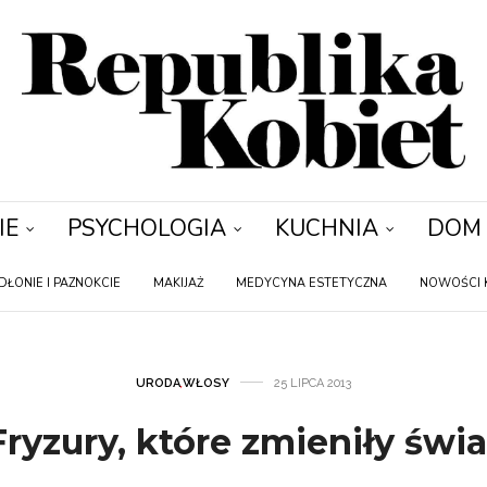
IE
PSYCHOLOGIA
KUCHNIA
DOM
DŁONIE I PAZNOKCIE
MAKIJAŻ
MEDYCYNA ESTETYCZNA
NOWOŚCI 
URODA
,
WŁOSY
25 LIPCA 2013
Fryzury, które zmieniły świa