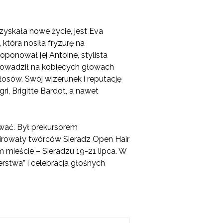
zyskała nowe życie, jest Eva
 która nosiła fryzurę na
oponował jej Antoine, stylista
rowadził na kobiecych głowach
łosów. Swój wizerunek i reputację
ri, Brigitte Bardot, a nawet
ować. Był prekursorem
irowały twórców Sieradz Open Hair
m mieście – Sieradzu 19-21 lipca. W
rstwa” i celebracja głośnych