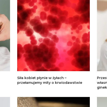
Siła kobiet płynie w żyłach –
Przes
przełamujemy mity o krwiodawstwie
własn
ginek