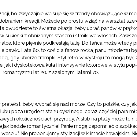
zacji, bo zwyczajnie wpisuje się w trendy obowiązujące w m
 dobraniem kreacji. Możecie po prostu wziąć na warsztat szer
ta dwudzieste to świetna okazja, żeby ubrać panów w prążko
w sukienki z obniżonym stanem i stroiki we włosach. Zawsze
alce, które pięknie podkreślają talię. Do tańca może wtedy pr
ie bawić. Lata 80. to coś dla fanów rocka, panu młodemu bę
dej, gdy ubierze trampki. Styl retro w wystroju to mogą b
, jak i dyskotekowa kula i intensywnie kolorowe w stylu pop
. romantyzmu lat 20. z szalonymi latami 70.
 pretekst, żeby wybrać się nad morze. Czy to polskie, czy jak
 ślubu poza urzędem stanu cywilnego, coraz częściej para mł
awych okolicznościach przyrody. A ślub na plaży może to nie
ale jak będzie romantycznie! Panie mogą zapomnieć o szpilka
 weselu”. Nie proponujemy stylizacji w klimacie hawajskim. N