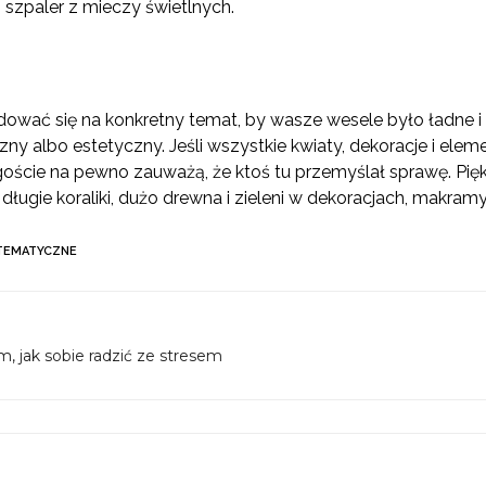
 szpaler z mieczy świetlnych.
dować się na konkretny temat, by wasze wesele było ładne i
ny albo estetyczny. Jeśli wszystkie kwiaty, dekoracje i ele
oście na pewno zauważą, że ktoś tu przemyślał sprawę. Pięk
długie koraliki, dużo drewna i zieleni w dekoracjach, makram
TEMATYCZNE
, jak sobie radzić ze stresem