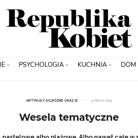
IE
PSYCHOLOGIA
KUCHNIA
DOM
ARTYKUŁY SG
,
RÓŻNE OKAZJE
13 MAJA 2019
Wesela tematyczne
, pastelowe albo plażowe. Albo nawet całe w 