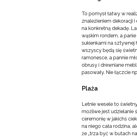
To pomysł łatwy w reali
znalezieniem dekoracji i
na konkretną dekadę. La
wąskim rondem, a panie 
sukienkami na sztywnej h
wszyscy będą się świetn
ramonesce, a pannie mło
obrusy i drewniane meble
pasowały. Nie łączcie np
Plaża
Letnie wesele to świetny
możliwe jest udzielanie
ceremonię w jakichś ciek
na niego cała rodzina, 
że „trza być w butach na