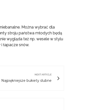
 niebanalne. Można wybrać dla
menty stroju państwa młodych będą
nie wygląda też np. wesele w stylu
y i łapacze snów.
NEXT ARTICLE
Najpiękniejsze bukiety ślubne