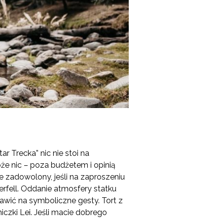
r Trecka” nic nie stoi na
oże nic – poza budżetem i opinią
ie zadowolony, jeśli na zaproszeniu
rfell. Oddanie atmosfery statku
wić na symboliczne gesty. Tort z
czki Lei. Jeśli macie dobrego