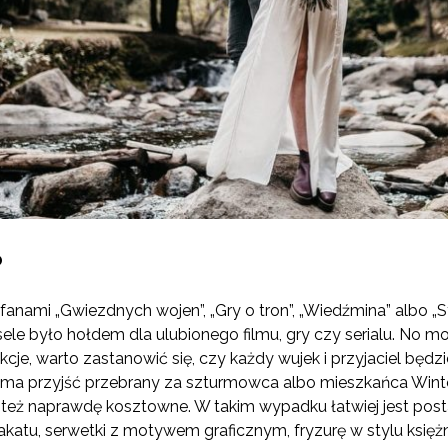
o
fanami „Gwiezdnych wojen”, „Gry o tron”, „Wiedźmina” albo „Sta
ele było hołdem dla ulubionego filmu, gry czy serialu. No m
akcje, warto zastanowić się, czy każdy wujek i przyjaciel będz
 ma przyjść przebrany za szturmowca albo mieszkańca Winte
eż naprawdę kosztowne. W takim wypadku łatwiej jest posta
katu, serwetki z motywem graficznym, fryzurę w stylu księżni