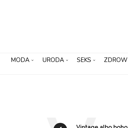
MODA
URODA
SEKS
ZDROW
Vintage albo boho