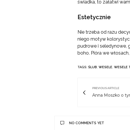
świadka, to załatwi wam
Estetycznie
Nie trzeba od razu decy
niego motyw kolorystycz
pudrowe i seledynowe, g
boho. Pióra we włosach, 
TAGS:
ŚLUB
,
WESELE
,
WESELE 
PREVIOUS ARTICLE
Anna Moszko o tym
NO COMMENTS YET