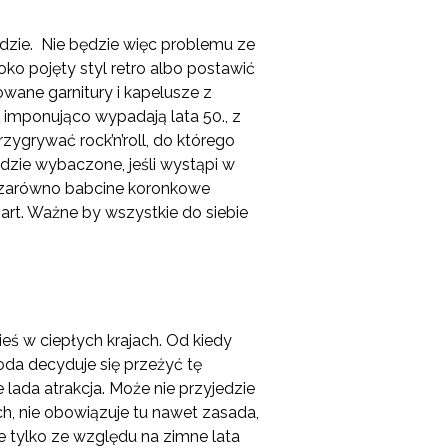
odzie. Nie będzie więc problemu ze
oko pojęty styl retro albo postawić
wane garnitury i kapelusze z
 imponująco wypadają lata 50., z
zygrywać rock’n’roll, do którego
dzie wybaczone, jeśli wystąpi w
yć zarówno babcine koronkowe
-art. Ważne by wszystkie do siebie
ieś w ciepłych krajach. Od kiedy
oda decyduje się przeżyć tę
 lada atrakcja. Może nie przyjedzie
ch, nie obowiązuje tu nawet zasada,
ie tylko ze względu na zimne lata