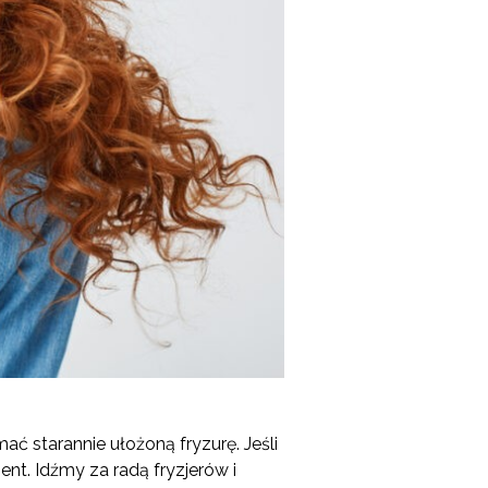
ać starannie ułożoną fryzurę. Jeśli
nt. Idźmy za radą fryzjerów i