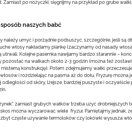
 Zamiast po nożyczki, sięgnijmy na przykład po grube wałki,
 sposób naszych babć
 należy umyć i porządnie podsuszyć, szczególnie, jeśli są dł
e suche włosy nakładamy piankę (zaczynamy od nasady włosa
ej ją utrwali. Kolejne pasemka nawijamy bardzo starannie – k
 pozostać na wałkach około 2-3 godzin (można też zostawić je
 misterną konstrukcję). Potem zdejmujemy wałki, przeczesuj
e włosów i rozdzielając na pasma aż do dołu. Fryzurę można j
odległości od skóry, lżejsze, bardziej puszyste i oczywiście
in.
żynek”, zamiast grubych wałków trzeba użyć drobniejszych 
kos można wyczarować wiele fryzur. Pamiętajmy jednak, że
byt częste używanie termoloków czy lokówki wysusza wło