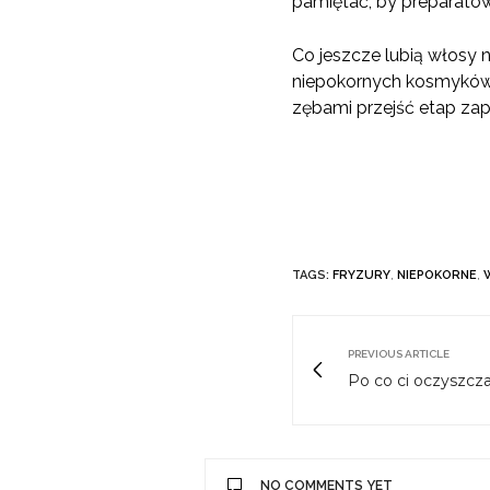
pamiętać, by preparató
Co jeszcze lubią włosy n
niepokornych kosmyków, 
zębami przejść etap za
TAGS:
FRYZURY
,
NIEPOKORNE
,
PREVIOUS ARTICLE
Po co ci oczyszcz
NO COMMENTS YET