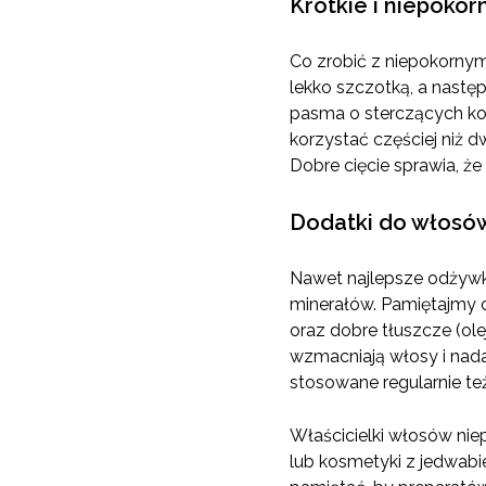
Krótkie i niepokor
Co zrobić z niepokornym
lekko szczotką, a nastę
pasma o sterczących ko
korzystać częściej niż d
Dobre cięcie sprawia, że 
Dodatki do włosó
Nawet najlepsze odżywki
minerałów. Pamiętajmy 
oraz dobre tłuszcze (ole
wzmacniają włosy i nadaj
stosowane regularnie też
Właścicielki włosów ni
lub kosmetyki z jedwabie