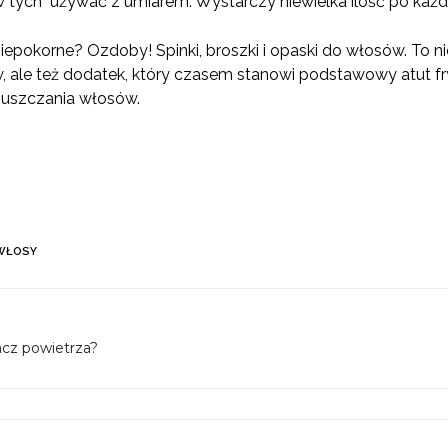
w tych używać z umiarem. Wystarczy niewielka ilość po każ
iepokorne? Ozdoby! Spinki, broszki i opaski do włosów. To n
ale też dodatek, który czasem stanowi podstawowy atut fry
puszczania włosów.
WŁOSY
acz powietrza?