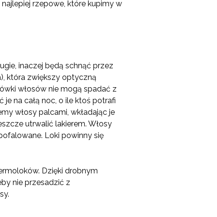
 najlepiej rzepowe, które kupimy w
ugie, inaczej będą schnąć przez
), która zwiększy optyczną
ońcówki włosów nie mogą spadać z
 na całą noc, o ile ktoś potrafi
emy włosy palcami, wkładając je
eszcze utrwalić lakierem. Włosy
 pofalowane. Loki powinny się
termoloków. Dzięki drobnym
by nie przesadzić z
sy.