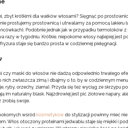
ne
i, zbyt krótkimi dla wałków włosami? Sięgnąć po prostowni
pnie prostujemy prostownicą i utrwalamy za pomocą lakieru lu
ńcówkach). Podobnie jednak jak w przypadku termoloków z 
wa razy w tygodniu. Krótkie, niepokorne włosy najlepiej jest 
fryzura staje się bardzo prosta w codziennej pielęgnacji.
w
 czy maski do włosów nie dadzą odpowiednio trwałego efektu
o nich zwłaszcza zimą i dbajmy o to, by w codziennym menu
je, ryby, orzechy, ziarna). Przyda się też wyciąg ze skrzypu 
ą im naturalny blask. Najzdrowiej jest pić ziołowe napary, a
 zrobią swoje.
epokornych wśród
kosmetyków
do stylizacji powinny mieć nie ty
m. Włos otoczony proteinami jedwabiu staje się miękki i pod