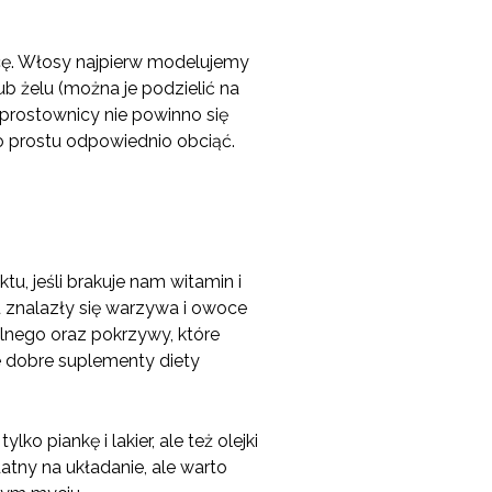
cę. Włosy najpierw modelujemy
b żelu (można je podzielić na
prostownicy nie powinno się
po prostu odpowiednio obciąć.
, jeśli brakuje nam witamin i
 znalazły się warzywa i owoce
polnego oraz pokrzywy, które
le dobre suplementy diety
lko piankę i lakier, ale też olejki
atny na układanie, ale warto