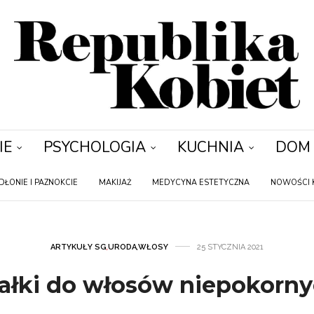
IE
PSYCHOLOGIA
KUCHNIA
DOM
DŁONIE I PAZNOKCIE
MAKIJAŻ
MEDYCYNA ESTETYCZNA
NOWOŚCI 
ARTYKUŁY SG
,
URODA
,
WŁOSY
25 STYCZNIA 2021
łki do włosów niepokorn