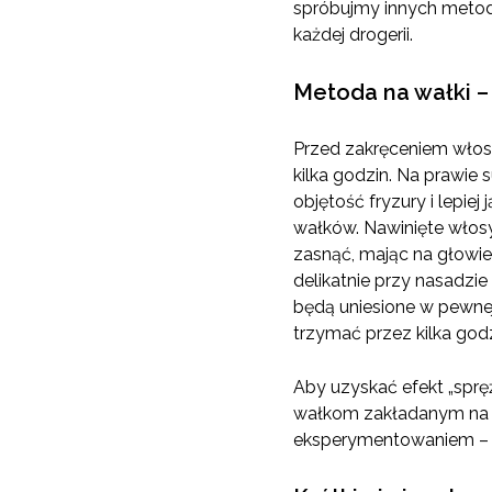
spróbujmy innych metod.
każdej drogerii.
Metoda na wałki –
Przed zakręceniem włosy
kilka godzin. Na prawi
objętość fryzury i lepi
wałków. Nawinięte włosy
zasnąć, mając na głowie
delikatnie przy nasadzi
będą uniesione w pewnej 
trzymać przez kilka godz
Aby uzyskać efekt „sprę
wałkom zakładanym na s
eksperymentowaniem – z