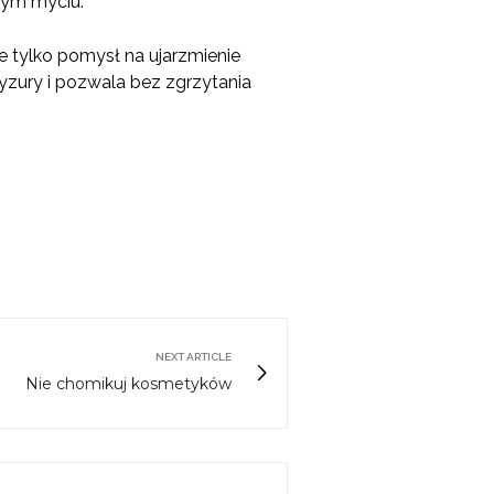
dym myciu.
ie tylko pomysł na ujarzmienie
zury i pozwala bez zgrzytania
NEXT ARTICLE
Nie chomikuj kosmetyków