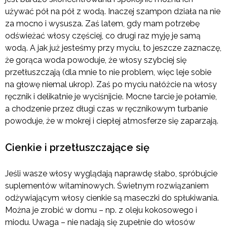
używać pół na pół z wodą. Inaczej szampon działa na nie
za mocno i wysusza. Zaś latem, gdy mam potrzebę
odświeżać włosy częściej, co drugi raz myję je samą
wodą. A jak już jesteśmy przy myciu, to jeszcze zaznaczę,
że gorąca woda powoduje, że włosy szybciej się
przetłuszczają (dla mnie to nie problem, więc leje sobie
na głowę niemal ukrop). Zaś po myciu nałóżcie na włosy
ręcznik i delikatnie je wyciśnijcie. Mocne tarcie je połamie,
a chodzenie przez długi czas w ręcznikowym turbanie
powoduje, że w mokrej i ciepłej atmosferze się zaparzają.
Cienkie i przetłuszczające się
Jeśli wasze włosy wyglądają naprawdę słabo, spróbujcie
suplementów witaminowych. Świetnym rozwiązaniem
odżywiającym włosy cienkie są maseczki do spłukiwania.
Można je zrobić w domu – np. z oleju kokosowego i
miodu. Uwaga – nie nadają się zupełnie do włosów