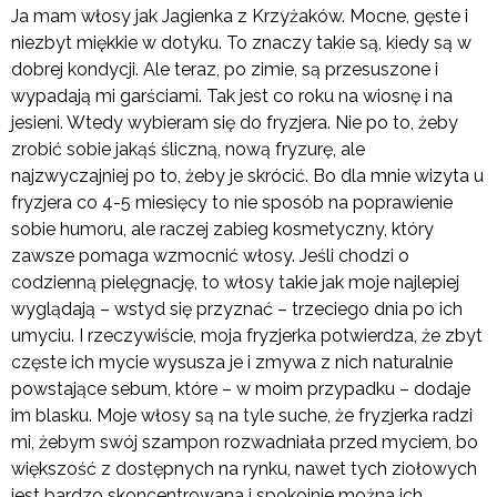
Ja mam włosy jak Jagienka z Krzyżaków. Mocne, gęste i
niezbyt miękkie w dotyku. To znaczy takie są, kiedy są w
dobrej kondycji. Ale teraz, po zimie, są przesuszone i
wypadają mi garściami. Tak jest co roku na wiosnę i na
jesieni. Wtedy wybieram się do fryzjera. Nie po to, żeby
zrobić sobie jakąś śliczną, nową fryzurę, ale
najzwyczajniej po to, żeby je skrócić. Bo dla mnie wizyta u
fryzjera co 4-5 miesięcy to nie sposób na poprawienie
sobie humoru, ale raczej zabieg kosmetyczny, który
zawsze pomaga wzmocnić włosy. Jeśli chodzi o
codzienną pielęgnację, to włosy takie jak moje najlepiej
wyglądają – wstyd się przyznać – trzeciego dnia po ich
umyciu. I rzeczywiście, moja fryzjerka potwierdza, że zbyt
częste ich mycie wysusza je i zmywa z nich naturalnie
powstające sebum, które – w moim przypadku – dodaje
im blasku. Moje włosy są na tyle suche, że fryzjerka radzi
mi, żebym swój szampon rozwadniała przed myciem, bo
większość z dostępnych na rynku, nawet tych ziołowych
jest bardzo skoncentrowana i spokojnie można ich