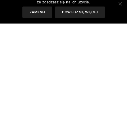
że zgadzasz się na ich użycie.
ZAMKNIJ
DOWIEDZ SIĘ WIĘCEJ
W tym tygodniu piszemy o urodzie, podsuwamy
naturalne sposoby dbania o siebie, doradzamy, jak się
upiększyć. Ale bardzo nam zależy, żebyśmy wszyscy
pamiętali, że uroda nie jest równoznaczna z perfekcją. A
może inaczej – perfekcyjne jesteśmy wszystkie. Nie
wyglądamy jak na reklamie, ale przecież nikt tak
naprawdę nie wygląda. Dbamy o siebie, stosujemy