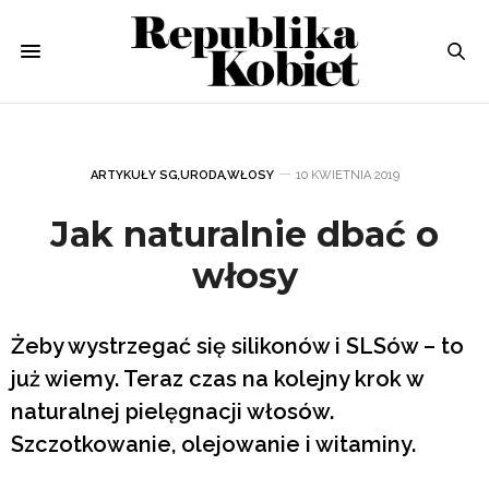
ARTYKUŁY SG
,
URODA
,
WŁOSY
10 KWIETNIA 2019
Jak naturalnie dbać o
włosy
Żeby wystrzegać się silikonów i SLSów – to
już wiemy. Teraz czas na kolejny krok w
naturalnej pielęgnacji włosów.
Szczotkowanie, olejowanie i witaminy.