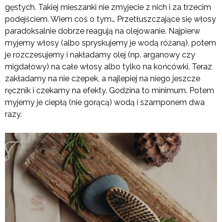
gęstych. Takiej mieszanki nie zmyjecie z nich i za trzecim
podejściem. Wiem coś o tym… Przetłuszczające się włosy
paradoksalnie dobrze reagują na olejowanie. Najpierw
myjemy włosy (albo spryskujemy je wodą różaną), potem
je rozczesujemy i nakładamy olej (np. arganowy czy
migdałowy) na całe włosy albo tylko na końcówki. Teraz
zakładamy na nie czepek, a najlepiej na niego jeszcze
ręcznik i czekamy na efekty. Godzina to minimum. Potem
myjemy je ciepłą (nie gorącą) wodą i szamponem dwa
razy.