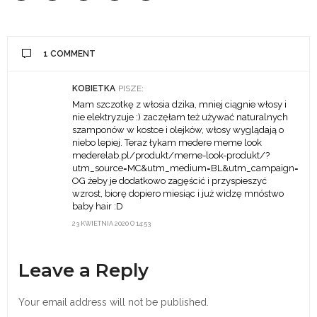
1 COMMENT
KOBIETKA
PISZE:
Mam szczotkę z włosia dzika, mniej ciągnie włosy i
nie elektryzuje :) zaczęłam też używać naturalnych
szamponów w kostce i olejków, włosy wyglądają o
niebo lepiej. Teraz łykam medere meme look
mederelab.pl/produkt/meme-look-produkt/?
utm_source=MC&utm_medium=BL&utm_campaign=
OG żeby je dodatkowo zagęścić i przyspieszyć
wzrost, biorę dopiero miesiąc i już widzę mnóstwo
baby hair :D
23 KWIETNIA 2020 O 14:53
Leave a Reply
Your email address will not be published.