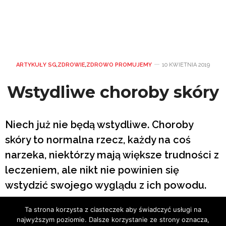
ARTYKUŁY SG
,
ZDROWIE
,
ZDROWO PROMUJEMY
10 KWIETNIA 2019
Wstydliwe choroby skóry
Niech już nie będą wstydliwe. Choroby
skóry to normalna rzecz, każdy na coś
narzeka, niektórzy mają większe trudności z
leczeniem, ale nikt nie powinien się
wstydzić swojego wyglądu z ich powodu.
Ta strona korzysta z ciasteczek aby świadczyć usługi na
Tekst: Joanna Zaguła
najwyższym poziomie. Dalsze korzystanie ze strony oznacza,