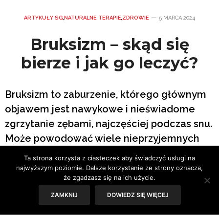
ARTYKUŁY SG
,
NATURALNE TERAPIE
,
ZDROWIE
5 MARCA 2024
Bruksizm – skąd się
bierze i jak go leczyć?
Bruksizm to zaburzenie, którego głównym
objawem jest nawykowe i nieświadome
zgrzytanie zębami, najczęściej podczas snu.
Może powodować wiele nieprzyjemnych
objawów i prowadzić do nieodwracalnych
Ta strona korzysta z ciasteczek aby świadczyć usługi na
zmian w uzębieniu. Jak sobie z nim radzić?
najwyższym poziomie. Dalsze korzystanie ze strony oznacza,
że zgadzasz się na ich użycie.
ZAMKNIJ
DOWIEDZ SIĘ WIĘCEJ