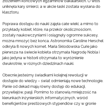
złożeniem końcowych egzaminów bakalarskich. O włos
uniknęła kary śmierci, a w akcie łaski została wysłana do
klasztoru.
Poprawa dostępu do nauki zajęła całe wieki, a mimo to
przykłady kobiet, które, na przekór okolicznościom,
zostały naukowczyniami i osiągnęły ogromne sukcesy,
można mnożyć bez końca. Astronomka Caroline Herschel
odkryła 8 nowych komet. Maria Skłodowska Curie jako
pierwsza na świecie kobieta otrzymała Nagrodę Nobla i
jako jedyna w historii otrzymała to wyróżnienie
dwukrotnie, w różnych dziedzinach nauki.
Obecnie jesteśmy świadkami kolejnej rewolucji w
dostępie do wiedzy – świat odmieniają nowe technologie.
Panie od dekad mają równy dostęp do edukacji,
przywilejów, pasji. Pomimo to stanowią mniejszość na
kierunkach inżynierskich, informatycznych, wśród
beneficjentów prestiżowych stypendiów czy w gronie