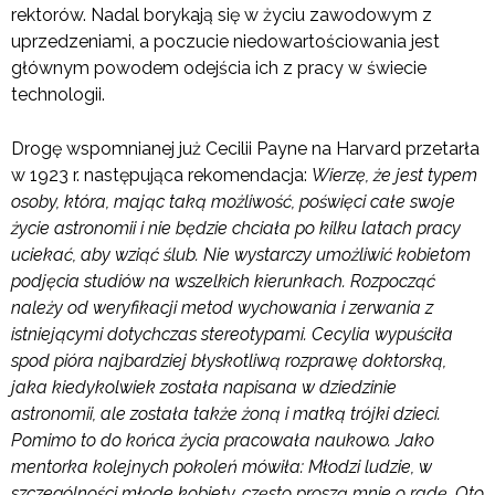
rektorów. Nadal borykają się w życiu zawodowym z
uprzedzeniami, a poczucie niedowartościowania jest
głównym powodem odejścia ich z pracy w świecie
technologii.
Drogę wspomnianej już Cecilii Payne na Harvard przetarła
w 1923 r. następująca rekomendacja:
Wierzę, że jest typem
osoby, która, mając taką możliwość, poświęci całe swoje
życie astronomii i nie będzie chciała po kilku latach pracy
uciekać, aby wziąć ślub.
Nie wystarczy umożliwić kobietom
podjęcia studiów na wszelkich kierunkach. Rozpocząć
należy od weryfikacji metod wychowania i zerwania z
istniejącymi dotychczas stereotypami. Cecylia wypuściła
spod pióra najbardziej błyskotliwą rozprawę doktorską,
jaka kiedykolwiek została napisana w dziedzinie
astronomii,
ale została także żoną i matką trójki dzieci.
Pomimo to do końca życia pracowała naukowo. Jako
mentorka kolejnych pokoleń mówiła: Młodzi ludzie, w
szczególności młode kobiety, często proszą mnie o radę
. Oto