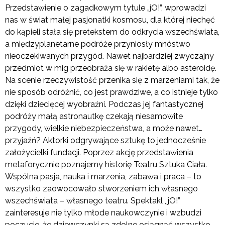
Przedstawienie o zagadkowym tytule „jO!”, wprowadzi
nas w świat małej pasjonatki kosmosu, dla której niechęć
do kąpieli stała się pretekstem do odkrycia wszechświata,
a międzyplanetarne podróże przyniosły mnóstwo
nieoczekiwanych przygód. Nawet najbardziej zwyczajny
przedmiot w mig przeobraża się w rakietę albo asteroidę.
Na scenie rzeczywistość przenika się z marzeniami tak, że
nie sposób odróżnić, co jest prawdziwe, a co istnieje tylko
dzięki dziecięcej wyobraźni. Podczas jej fantastycznej
podróży małą astronautkę czekają niesamowite
przygody, wielkie niebezpieczeństwa, a może nawet…
przyjaźń? Aktorki odgrywające sztukę to jednocześnie
założycielki fundacji. Poprzez akcję przedstawienia
metaforycznie poznajemy historię Teatru Sztuka Ciała.
Wspólna pasja, nauka i marzenia, zabawa i praca – to
wszystko zaowocowało stworzeniem ich własnego
wszechświata – własnego teatru. Spektakl ,,jO!”
zainteresuje nie tylko młode naukowczynie i wzbudzi
poczucie, że dziewczynki są zdolne osiągnąć wszystko,