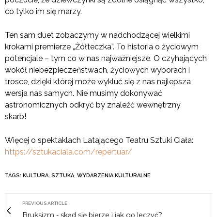
co tylko im się marzy.
Ten sam duet zobaczymy w nadchodzącej wielkimi
krokami premierze „Żółteczka”. To historia o życiowym
potencjale – tym co w nas najważniejsze. O czyhających
wokół niebezpieczeństwach, życiowych wyborach i
trosce, dzięki której może wykluć się z nas najlepsza
wersja nas samych. Nie musimy dokonywać
astronomicznych odkryć by znaleźć wewnętrzny
skarb!
Więcej o spektaklach Latającego Teatru Sztuki Ciała:
https://sztukaciala.com/repertuar/
TAGS:
KULTURA
,
SZTUKA
,
WYDARZENIA KULTURALNE
PREVIOUS ARTICLE
Bruksizm - skąd się bierze i jak go leczyć?