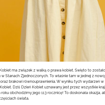
 Kobiet ma związek z walką o prawa kobiet. Święto to zost
ku w Stanach Zjednoczonych. To właśnie tam w jednej z nowoj
y oraz brakowi równouprawnienia. W wyniku tych wydarzeń w 1
biet. Dziś Dzień Kobiet uznawany jest przez wszystkie kra
roku obchodzimy jego 113 rocznicę! To doskonała okazja, aby
częściach świata.