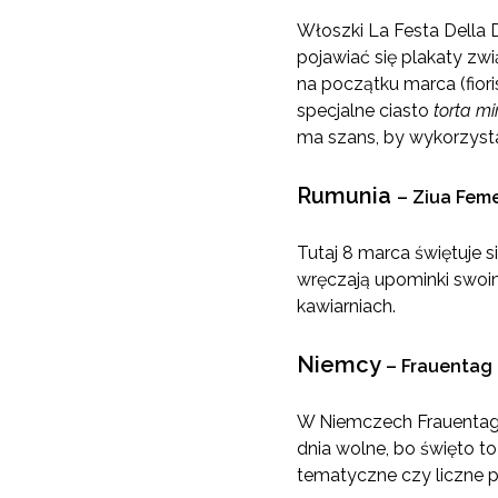
Włoszki La Festa Della 
pojawiać się plakaty zw
na początku marca (fiori
specjalne ciasto
torta m
ma szans, by wykorzysta
Rumunia
–
Ziua Feme
Tutaj 8 marca świętuje si
wręczają upominki swoim
kawiarniach.
Niemcy
–
Frauentag
W Niemczech Frauentag ś
dnia wolne, bo święto t
tematyczne czy liczne p