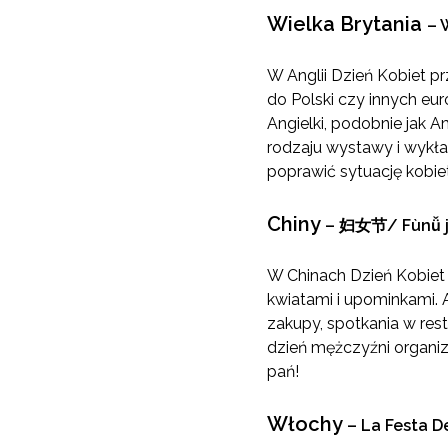
Wielka Brytania
–
W
W Anglii Dzień Kobiet prz
do Polski czy innych eu
Angielki, podobnie jak 
rodzaju wystawy i wykła
poprawić sytuację kobiet
Chiny
–
妇女节
/ Fùnǚ j
W Chinach Dzień Kobiet 
kwiatami i upominkami. 
zakupy, spotkania w rest
dzień mężczyźni organiz
pań!
Włochy
–
La Festa D