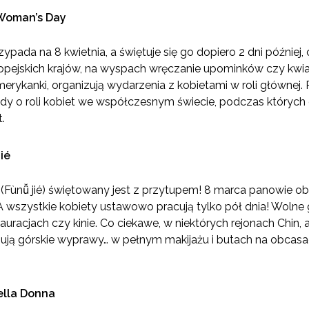
oman’s Day
ypada na 8 kwietnia, a świętuje się go dopiero 2 dni później, 
ropejskich krajów, na wyspach wręczanie upominków czy kwi
Amerykanki, organizują wydarzenia z kobietami w roli głównej
dy o roli kobiet we współczesnym świecie, podczas których d
.
ié
(Fùnǚ jié) świętowany jest z przytupem! 8 marca panowie ob
A wszystkie kobiety ustawowo pracują tylko pół dnia! Woln
auracjach czy kinie. Co ciekawe, w niektórych rejonach Chin
ują górskie wyprawy… w pełnym makijażu i butach na obcasac
ella Donna