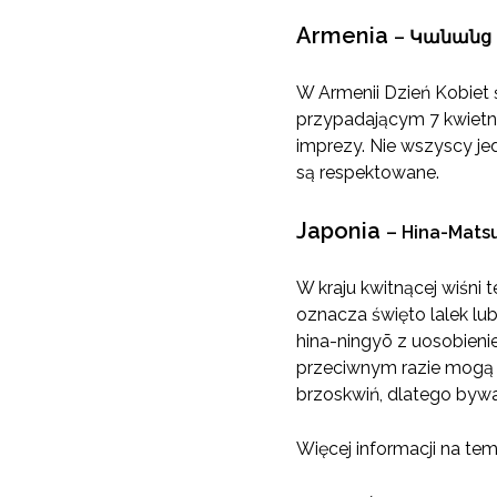
Armenia
–
Կանանց տ
W Armenii Dzień Kobiet 
przypadającym 7 kwietni
imprezy. Nie wszyscy je
są respektowane.
Japonia
–
Hina-Matsu
W kraju kwitnącej wiśni
oznacza święto lalek lub
hina-ningyō z uosobieni
przeciwnym razie mogą p
brzoskwiń, dlatego byw
Więcej informacji na te