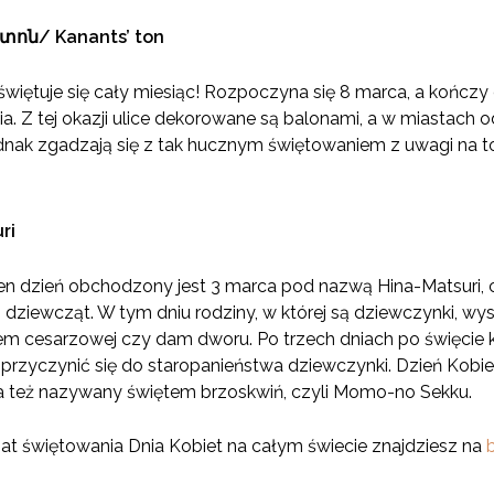
ոն/ Kanants’ ton
świętuje się cały miesiąc! Rozpoczyna się 8 marca, a kończ
a. Z tej okazji ulice dekorowane są balonami, a w miastach 
dnak zgadzają się z tak hucznym świętowaniem z uwagi na to,
ri
 ten dzień obchodzony jest 3 marca pod nazwą Hina-Matsuri
 dziewcząt. W tym dniu rodziny, w której są dziewczynki, wys
em cesarzowej czy dam dworu. Po trzech dniach po święcie 
rzyczynić się do staropanieństwa dziewczynki. Dzień Kobie
a też nazywany świętem brzoskwiń, czyli Momo-no Sekku.
mat świętowania Dnia Kobiet na całym świecie znajdziesz na