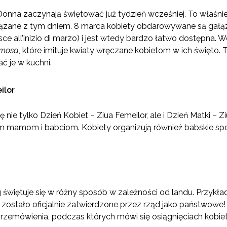
Donna zaczynają świętować już tydzień wcześniej. To właśni
iązane z tym dniem. 8 marca kobiety obdarowywane są gałąz
sce all’inizio di marzo) i jest wtedy bardzo łatwo dostępna. W
imosa
, które imituje kwiaty wręczane kobietom w ich święto. 
ć je w kuchni.
ilor
ę nie tylko Dzień Kobiet – Ziua Femeilor, ale i Dzień Matki – 
 mamom i babciom. Kobiety organizują również babskie spot
więtuje się w różny sposób w zależności od landu. Przykła
o zostało oficjalnie zatwierdzone przez rząd jako państwow
rzemówienia, podczas których mówi się osiągnięciach kobiet