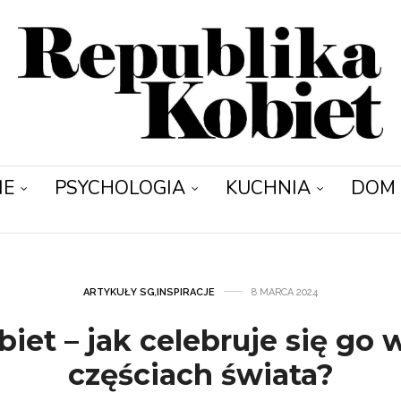
IE
PSYCHOLOGIA
KUCHNIA
DOM
ARTYKUŁY SG
,
INSPIRACJE
8 MARCA 2024
iet – jak celebruje się go
częściach świata?