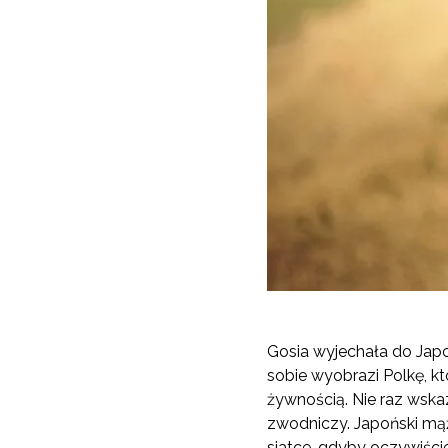
Gosia wyjechała do Japo
sobie wyobrazi Polkę, 
żywnością. Nie raz wska
zwodniczy. Japoński mąż
siatce, gdyby oczywiści