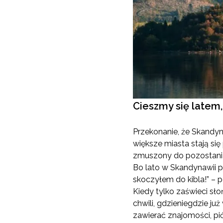
Cieszmy się latem
Przekonanie, że Skandyna
większe miasta stają się
zmuszony do pozostania
Bo lato w Skandynawii po
skoczyłem do kibla!” – 
Kiedy tylko zaświeci sł
chwili, gdzieniegdzie ju
zawierać znajomości, pić