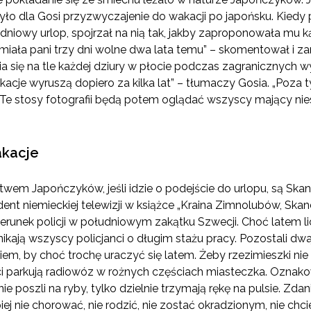
o dla Gosi przyzwyczajenie do wakacji po japońsku. Kiedy
dniowy urlop, spojrzał na nią tak, jakby zaproponowała mu k
ż miała pani trzy dni wolne dwa lata temu” – skomentował i z
a się na tle każdej dziury w płocie podczas zagranicznych wy
kacje wyruszą dopiero za kilka lat” – tłumaczy Gosia. „Poza
Te stosy fotografii będą potem oglądać wszyscy mający nie
kacje
wem Japończyków, jeśli idzie o podejście do urlopu, są Sk
nt niemieckiej telewizji w książce „Kraina Zimnolubów, Ska
erunek policji w południowym zakątku Szwecji. Choć latem li
znikają wszyscy policjanci o długim stażu pracy. Pozostali 
iem, by choć trochę uraczyć się latem. Żeby rzezimieszki nie
ci parkują radiowóz w rożnych częściach miasteczka. Oznakow
e poszli na ryby, tylko dzielnie trzymają rękę na pulsie. Zd
ej nie chorować, nie rodzić, nie zostać okradzionym, nie chc