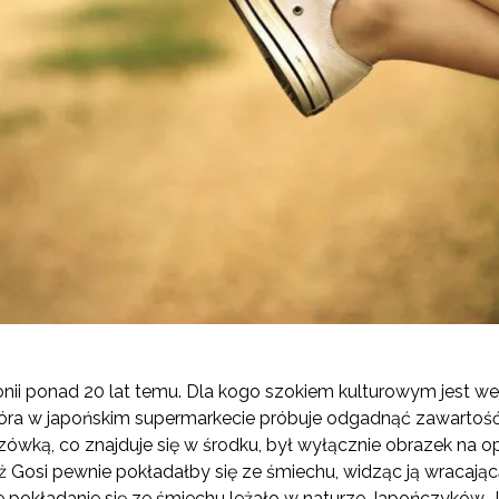
nii ponad 20 lat temu. Dla kogo szokiem kulturowym jest 
która w japońskim supermarkecie próbuje odgadnąć zawartoś
zówką, co znajduje się w środku, był wyłącznie obrazek na op
 Gosi pewnie pokładałby się ze śmiechu, widząc ją wracając
e pokładanie się ze śmiechu leżało w naturze Japończyków. J