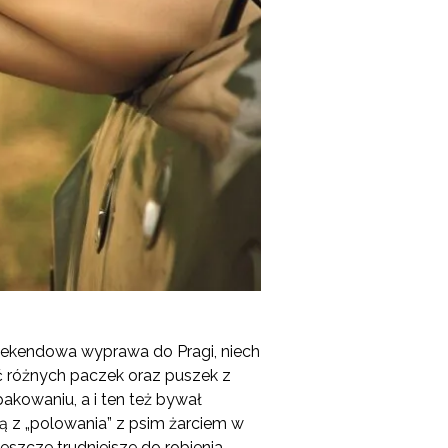
weekendowa wyprawa do Pragi, niech
ć różnych paczek oraz puszek z
akowaniu, a i ten też bywał
ą z „polowania” z psim żarciem w
eszcze trudniejsze do robienia