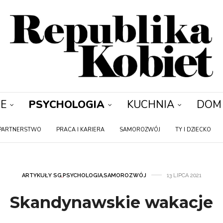
E
PSYCHOLOGIA
KUCHNIA
DOM
PARTNERSTWO
PRACA I KARIERA
SAMOROZWÓJ
TY I DZIECKO
ARTYKUŁY SG
,
PSYCHOLOGIA
,
SAMOROZWÓJ
13 LIPCA 2021
Skandynawskie wakacje