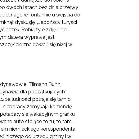
 po dwóch latach bez dnia przerwy
ąpiel nago w fontannie u wejścia do
amknął dyskusję. „Japońscy turyści
cieczek. Robią tyle zdjęć, bo
 tym daleka wyprawa jest
szczęście znajdować się niżej w
andynawowie. Tilmann Bunz,
ndynawia dla początkujących”
czba ludności potraja się tam o
dwaj nieboracy zamykają komendę
 połapały się wakacyjnym grafiku
ane auto stojące to tu, to tam,
aniem niemieckiego korespondenta,
ieć niczego od urzędu gminy i w