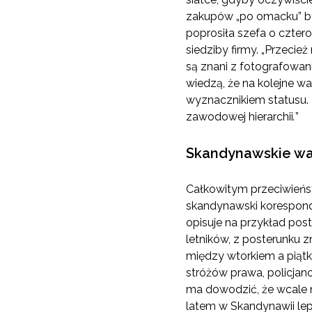
zakupów „po omacku” był
poprosiła szefa o cztero
siedziby firmy. „Przecie
są znani z fotografowani
wiedzą, że na kolejne wa
wyznacznikiem statusu. 
zawodowej hierarchii
.
”
Skandynawskie wa
Całkowitym przeciwieńst
skandynawski koresponde
opisuje na przykład post
letników, z posterunku 
między wtorkiem a piątk
stróżów prawa, policjan
ma dowodzić, że wcale ni
latem w Skandynawii lepi