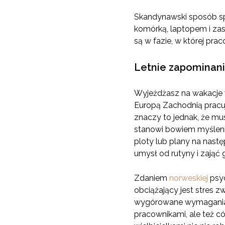
Skandynawski sposób spęd
komórką, laptopem i zast
są w fazie, w której prac
Letnie zapominan
Wyjeżdżasz na wakacje 
Europą Zachodnią pracuj
znaczy to jednak, że mu
stanowi bowiem myślenie 
ploty lub plany na nast
umysł od rutyny i zająć 
Zdaniem
norweskiej
psyc
obciążający jest stres 
wygórowane wymagania p
pracownikami, ale też c