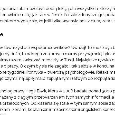
zania lata może być dobrą lekcją dla wszystkich, którzy na u
anawianiem się, jak tam w firmie. Polskie zdobycze gospodar
ownikom wydaje się, że jeśli tylko wychylą nos z biura, zaraz c
ie
w towarzystwie współpracowników? Uważaj! To może być b
emy dużo, to w kręgu znajomych mamy przynajmniej tyle osób
simy razem zwiedzać meczety w Turcji. Największe ryzyko o
o pracy. O czym by się nie zagaiło i tak zejdzie w końcu na 
ępne tygodnie. Pomyłka – twierdzą psychologowie. Relaks m
go czymś, najlepiej mało zaplątanym i łatwym do rozplątania
holog pracy Hege Bjørk, która w 2008 badała ponad 3000 p
związany z ciągłym przetwarzaniem tych samych informacji, a
rzełożonych. Od kiszenia się stale w tym samym sosie zap
órkami, żonami, kochankami, miłośniczkami angielskich komed