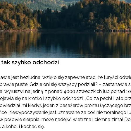
, tak szybko odchodzi
wia jest bezludna, wzięło się zapewne stąd, że turyści odwie
 prawie puste. Gdzie oni się wszyscy podziali? – zastanawia s
, wyruszył na jedną z ponad 4000 szwedzkich lub ponad 1
jawia się na krótko i szybko odchodzi. „Co za pech! Lato prz
powiedział mi kiedyś jeden z pasażerów promu łączącego brz
ońce, niewypoczywanie jest uznawane za coś niemoralnego lu
ż w połowie sierpnia, może nadejść wietrzna i ciemna zima! Dok
 alkohol i kochać się.