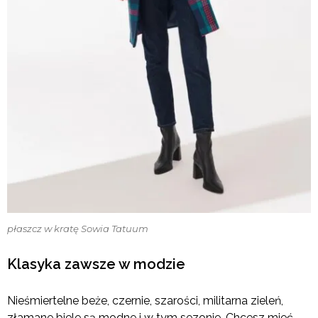
płaszcz w kratę Sowia Tatuum
Klasyka zawsze w modzie
Nieśmiertelne beże, czernie, szarości, militarna zieleń,
złamane biele są modne i w tym sezonie. Chcesz mieć