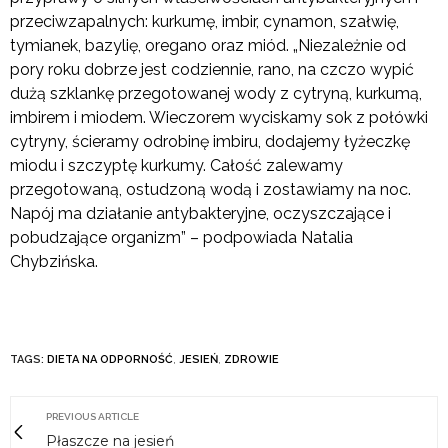
przeciwzapalnych: kurkumę, imbir, cynamon, szałwię,
tymianek, bazylię, oregano oraz miód. „Niezależnie od
pory roku dobrze jest codziennie, rano, na czczo wypić
dużą szklankę przegotowanej wody z cytryną, kurkumą,
imbirem i miodem. Wieczorem wyciskamy sok z połówki
cytryny, ścieramy odrobinę imbiru, dodajemy łyżeczkę
miodu i szczyptę kurkumy. Całość zalewamy
przegotowaną, ostudzoną wodą i zostawiamy na noc.
Napój ma działanie antybakteryjne, oczyszczające i
pobudzające organizm” – podpowiada Natalia
Chybzińska.
TAGS:
DIETA NA ODPORNOŚĆ
,
JESIEŃ
,
ZDROWIE
PREVIOUS ARTICLE
Płaszcze na jesień