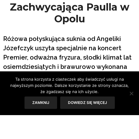
Zachwycająca Paulla w
Opolu
Różowa połyskująca suknia od Angeliki
Józefczyk uszyta specjalnie na koncert
Premier, odważna fryzura, słodki klimat lat
osiemdziesiątych i brawurowo wykonana
piosenka „Ostatnia noc”. Paulla zachwyciła
Ta strona korzysta z ciasteczek aby świadczyć usługi na
publiczność podczas 58. Krajowego
najwyższym poziomie. Dalsze korzystanie ze strony oznacza,
że zgadzasz się na ich użycie.
Festiwalu Polskiej Piosenki w Opolu!
ZAMKNIJ
DOWIEDZ SIĘ WIĘCEJ