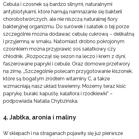
Cebula i czosnek są bardzo silnymi, naturalnymi
antybiotykami, które hamują namnażanie się bakterii
chorobotwórczych, ale nie niszczą naturalnej flory
bakteryjnej organizmu. Do surówek i sałatek o tej porze
szczególnie można dodawać cebulę cukrową – delikatną
i przyjemną w smaku. Natomiast drobno pokrojonym
czosnkiem można przyprawić sos sałatkowy czy
chłodnik. „Rozpoczął się sezon na leczo i krem z dyni,
faszerowane papryki i cebule. Oraz domowe przetwory
na zimę. „Szczególnie polecam przygotowanie kiszonek,
które są bogatym źródłem witaminy C, a także
wzmacniają nasz układ trawienny. Możemy teraz kisić
paprykę, buraki, kapustę, kalafiora i rzodkiewki” –
podpowiada Natalia Chybzińska.
4. Jabłka, aronia i maliny
W sklepach i na straganach pojawiły się już pierwsze