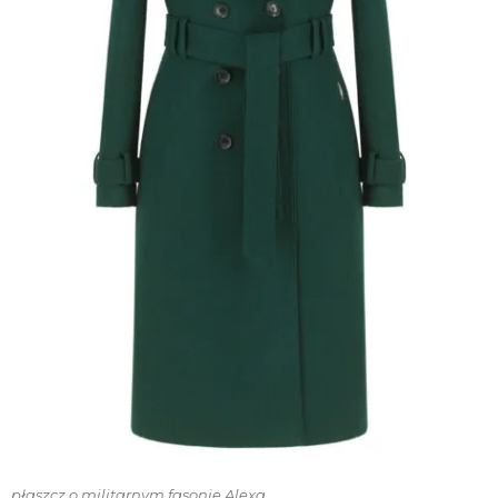
płaszcz o militarnym fasonie Alexa