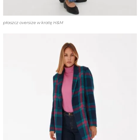
płaszcz oversize w kratę H&M