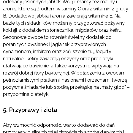
odmiany jesiennych jabłek. Wciąż mamy też maliny i
aronię, które są źródłem witaminy C oraz witamin z grupy
B. Dodatkowo jabłka i aronia zawierają witaminę E. Na
bazie tych składników możemy przygotować pożywny
koktajl z dodatkiem słonecznika, migdałów oraz kefiru.
Sezonowe owoce to również świetny dodatek do
porannych owsianek i jaglanek przyprawionych
cynamonem, imbirem oraz żeń-szeniem. „Jogurty
naturalne i kefiry zawierają enzymy oraz probiotyki
ułatwiające trawienie, a także korzystnie wpływają na
rozwój dobrej flory bakteryjnej. W połączeniu z owocami,
pełnoziarnistymi płatkami, nasionami i orzechami tworzą
pożywne śniadanie lub słodką przekąskę na „mały głód” –
przypomina dietetyk.
5. Przyprawy i zioła
Aby wzmocnić odporność, warto dodawać do dań
przyprawy o silnych właściwościach antybakteryjnych i