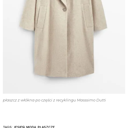
płaszcz z włókna po części z recyklingu Masssimo Dutti
TAGS:
JESIEŃ
,
MODA
,
PŁASZCZE