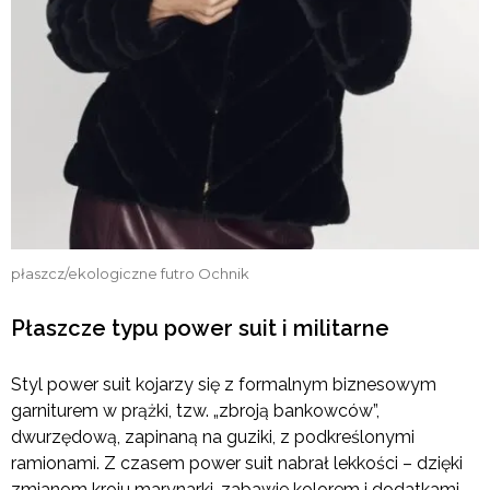
płaszcz/ekologiczne futro Ochnik
Płaszcze typu power suit i militarne
Styl power suit kojarzy się z formalnym biznesowym
garniturem w prążki, tzw. „zbroją bankowców”,
dwurzędową, zapinaną na guziki, z podkreślonymi
ramionami. Z czasem power suit nabrał lekkości – dzięki
zmianom kroju marynarki, zabawie kolorem i dodatkami