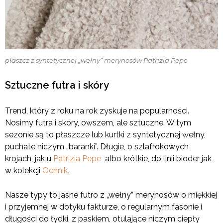
płaszcz z syntetycznej „wełny” merynosów Patrizia Pepe
Sztuczne futra i skóry
Trend, który z roku na rok zyskuje na popularności.
Nosimy futra i skóry, owszem, ale sztuczne. W tym
sezonie są to płaszcze lub kurtki z syntetycznej wełny,
puchate niczym „baranki”. Długie, o szlafrokowych
krojach, jak u
Patrizia Pepe
albo krótkie, do linii bioder jak
w kolekcji
Ochnik.
Nasze typy to jasne futro z „wełny” merynosów o miękkiej
i przyjemnej w dotyku fakturze, o regularnym fasonie i
długości do łydki, z paskiem, otulające niczym ciepły