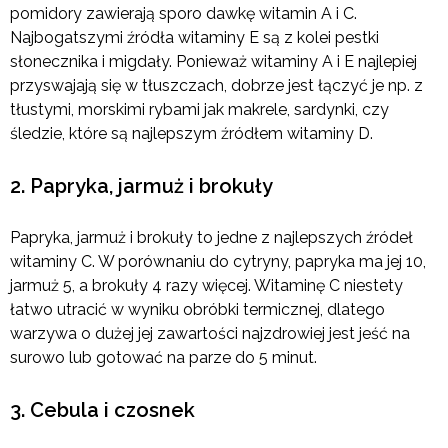
pomidory zawierają sporo dawkę witamin A i C.
Najbogatszymi źródła witaminy E są z kolei pestki
słonecznika i migdały. Ponieważ witaminy A i E najlepiej
przyswajają się w tłuszczach, dobrze jest łączyć je np. z
tłustymi, morskimi rybami jak makrele, sardynki, czy
śledzie, które są najlepszym źródłem witaminy D.
2. Papryka, jarmuż i brokuły
Papryka, jarmuż i brokuły to jedne z najlepszych źródeł
witaminy C. W porównaniu do cytryny, papryka ma jej 10,
jarmuż 5, a brokuły 4 razy więcej. Witaminę C niestety
łatwo utracić w wyniku obróbki termicznej, dlatego
warzywa o dużej jej zawartości najzdrowiej jest jeść na
surowo lub gotować na parze do 5 minut.
3. Cebula i czosnek