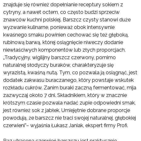
znajduje się również dopełnianie receptury sokiem z
cytryny, a nawet octem, co często budzi sprzeciw
znawców kuchni polskiej. Barszcz czysty stanowi duże
wyzwanie kulinarne, ponieważ obok intensywnie
kwaśnego smaku powinien cechować się też głęboką,
rubinową barwą, której osiągnięcie niweczy dodanie
niewłaściwych komponentów lub złych proporcjach.
„Tradycyjny, wigilijny barszcz czerwony, pomimo
naturalnej słodyczy buraków, charakteryzuje się
wyrazistą, kwaśną nutą. Tym, co pozwala ją osiągnąć, jest
dodatek zakwasu buraczanego, który powstaje wskutek
rozkładu cukrów. Zanim buraki zaczną fermentować, mija
zazwyczaj około 7 dni. Składnikiem, który w znacznie
krótszym czasie pozwala nadać zupie odpowiedni smak,
jest również sok z jabłek. Umiejętnie dobrane proporcje
powodują, że barszcz nie traci swojej naturalnej, głębokiej
czerwieni”– wyjaśnia Łukasz Janiak, ekspert firmy Profi.
Raz utracona czerwień barszczu jest praktycznie