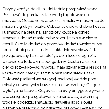
Grzyby włożyć do sitka i dokładnie przepłukać wodą.
Przełożyć do garnka, zalać wodą i ugotować do
miękkości. Odcedzić, wystudzić i zmielić w maszynce do
mięsa na grubym oczku. Cebulę pokroić w drobną kostkę
i usmażyć na oleju na jasnozłoty kolor. Na koniec
smażenia dodać masło, żeby rozpuściło się w ciepłej
cebuli. Całość dodać do grzybów, dodać również bułkę
tartą, sól, pieprz do smaku i dokładnie wymieszać. Tak
przygotowany farsz przełożyć do miseczki, ugnieść i
wstawić do lodówki na pół godziny. Ciasto na uszka
cienko rozwałkować, wykroić małą szklaneczką krążki i na
każdy z nich nałożyć farsz, a następnie skleić uszka.
Gotować partiami we wrzącej, osolonej wodzie przez 2
minuty od wypłynięcia uszek na powierzchnię. Gorące
wyłożyć na talerze. Gdyby uszka były przygotowywane
wcześniej, tuż po ugotowaniu zahartować je w zimnej
wodzie, odcedzić i natłuścić niewielką ilością oleju.
Następnie przełożyć do miseczki, przykryć i wstawić do