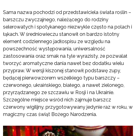
Sama nazwa pochodzi od przedstawiciela świata roślin –
barszczu zwyczajnego, należącego do rodziny
selerowatych i spotykanego niezwykle często na polach i
łąkach. W średniowieczu stanowił on bardzo istotny
element codziennego jadłospisu ze względu na
powszechność występowania, uniwersalność
zastosowania oraz smak na tyle wyrazisty, że pozwalał
tworzyć aromatyczne dania nawet bez dodatku wielu
przypraw. W wersji kiszonej stanowił podstawę zupy,
będącej pierwowzorem wszelkiego typu barszczy –
czerwonego, ukraińskiego, białego, a nawet zielonego,
przyrządzanego ze szczawiu w Rosji i na Ukrainie.
Szczególne miejsce wśród nich zajmuje barszcz
czerwony wigilijny, przygotowywany jedynie raz w roku, w
magiczny czas świąt Bożego Narodzenia.