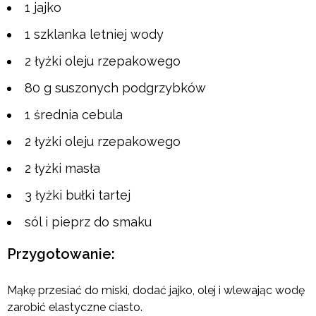
1 jajko
1 szklanka letniej wody
2 łyżki oleju rzepakowego
80 g suszonych podgrzybków
1 średnia cebula
2 łyżki oleju rzepakowego
2 łyżki masła
3 łyżki bułki tartej
sól i pieprz do smaku
Przygotowanie:
Mąkę przesiać do miski, dodać jajko, olej i wlewając wodę
zarobić elastyczne ciasto.