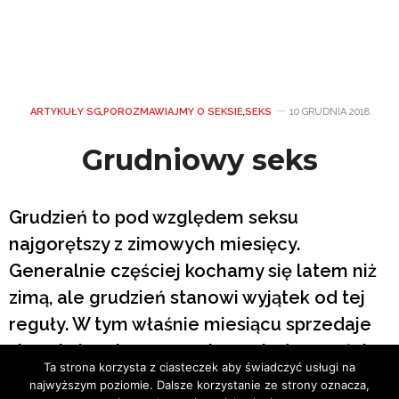
ARTYKUŁY SG
,
POROZMAWIAJMY O SEKSIE
,
SEKS
10 GRUDNIA 2018
Grudniowy seks
Grudzień to pod względem seksu
najgorętszy z zimowych miesięcy.
Generalnie częściej kochamy się latem niż
zimą, ale grudzień stanowi wyjątek od tej
reguły. W tym właśnie miesiącu sprzedaje
się najwięcej prezerwatyw, a jednocześnie
Ta strona korzysta z ciasteczek aby świadczyć usługi na
poczętych zostaje najwięcej dzieci (być
najwyższym poziomie. Dalsze korzystanie ze strony oznacza,