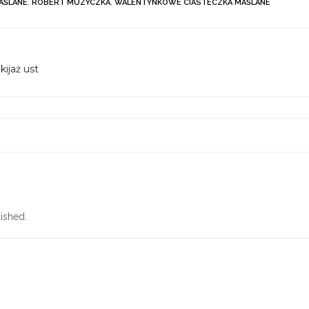
AŚLANE
,
ROBERT MUZYCZKA
,
WALENTYNKOWE CIASTECZKA MAŚLANE
ijaż ust
ished.