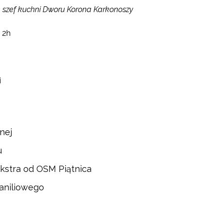
, szef kuchni Dworu Korona Karkonoszy
 2h
i
nej
u
Ekstra od OSM Piątnica
waniliowego