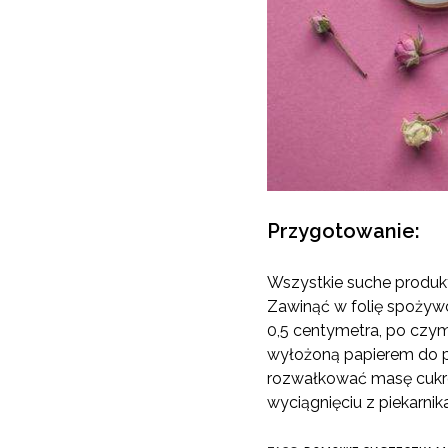
Przygotowanie:
Wszystkie suche produkt
Zawinąć w folię spożywc
0,5 centymetra, po czym
wyłożoną papierem do pi
rozwałkować masę cukrow
wyciągnięciu z piekarnika