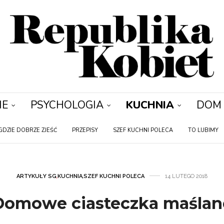
IE
PSYCHOLOGIA
KUCHNIA
DOM
GDZIE DOBRZE ZJEŚĆ
PRZEPISY
SZEF KUCHNI POLECA
TO LUBIMY
ARTYKUŁY SG
,
KUCHNIA
,
SZEF KUCHNI POLECA
14 LUTEGO 2018
Domowe ciasteczka maślan