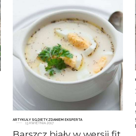
ARTYKUŁY SG
,
DIETY
,
ZDANIEM EKSPERTA
13 KWIETNIA 2017
Barszcz biały w wersji fit