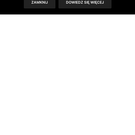
ZAMKNIJ
DOWIEDZ SIĘ WIĘCEJ
maja 2024 -16,2 tys., czyli ponad 15%
uprawnionych. Statystyki te zainspirowały
OLX do zbadania tematu „tata na urlopie” i
stworzenia raportu, którego celem było
uzyskanie informacji na temat postaw,
opinii oraz stosunku Polaków do kwestii
związanych ze współdzieleniem opieki nad
dziećmi.