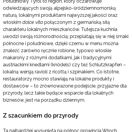
Południowy Tyrol to region, który oczarowuje
odwiedzających swoją alpejsko-śródziemnomorską
naturą, lokalnymi produktami najwyższej jakości oraz
włoskim
dolce vita
połączonym z germańską siłą
charakteru lokalnych mieszkańców. Tutejsza kuchnia
uwodzi swoją różnorodnością: przeplatają się w niej smaki
północne i południowe, dzięki czemu w menu można
znaleźć zarówno ręcznie robione, typowo włoskie
makarony z różnymi dodatkami, jak i tradycyjnymi
austriackimi knedlami (knödels) czy też Schlutzkrapfen –
lokalną wersją ravioli z ricottą i szpinakiem. Co istotne,
restauratorzy mocno stawiają na lokalne produkty i
dostawców – to zrównoważone podejście, przyjazne dla
przyrody, lecz takie będące wsparcie dla lokalnych
biznesów, jest na porządku dziennym.
Z szacunkiem do przyrody
Ta najbardziej wysunięta na północ prowincja Włoch