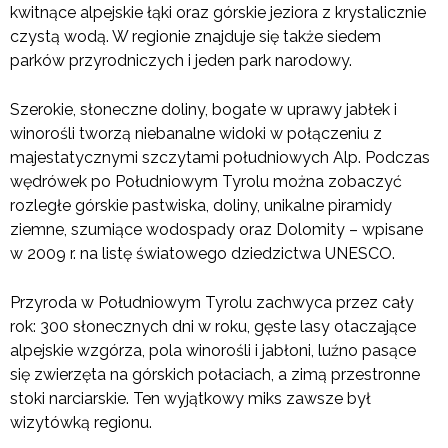
kwitnące alpejskie łąki oraz górskie jeziora z krystalicznie
czystą wodą. W regionie znajduje się także siedem
parków przyrodniczych i jeden park narodowy.
Szerokie, słoneczne doliny, bogate w uprawy jabłek i
winorośli tworzą niebanalne widoki w połączeniu z
majestatycznymi szczytami południowych Alp. Podczas
wędrówek po Południowym Tyrolu można zobaczyć
rozległe górskie pastwiska, doliny, unikalne piramidy
ziemne, szumiące wodospady oraz Dolomity – wpisane
w 2009 r. na listę światowego dziedzictwa UNESCO.
Przyroda w Południowym Tyrolu zachwyca przez cały
rok: 300 słonecznych dni w roku, gęste lasy otaczające
alpejskie wzgórza, pola winorośli i jabłoni, luźno pasące
się zwierzęta na górskich połaciach, a zimą przestronne
stoki narciarskie. Ten wyjątkowy miks zawsze był
wizytówką regionu.