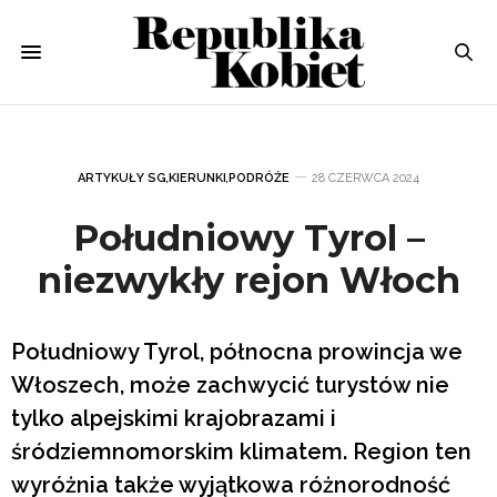
ARTYKUŁY SG
,
KIERUNKI
,
PODRÓŻE
28 CZERWCA 2024
Południowy Tyrol –
niezwykły rejon Włoch
Południowy Tyrol, północna prowincja we
Włoszech, może zachwycić turystów nie
tylko alpejskimi krajobrazami i
śródziemnomorskim klimatem. Region ten
wyróżnia także wyjątkowa różnorodność