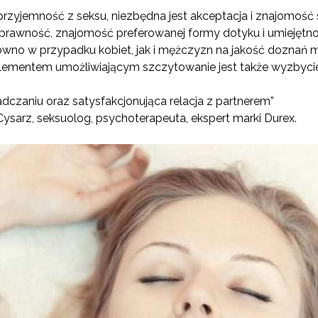
rzyjemność z seksu, niezbędna jest akceptacja i znajomość 
 sprawność, znajomość preferowanej formy dotyku i umiejęt
równo w przypadku kobiet, jak i mężczyzn na jakość doznań
lementem umożliwiającym szczytowanie jest także wyzbycie 
adczaniu oraz satysfakcjonująca relacja z partnerem”
Cysarz, seksuolog, psychoterapeuta, ekspert marki Durex.