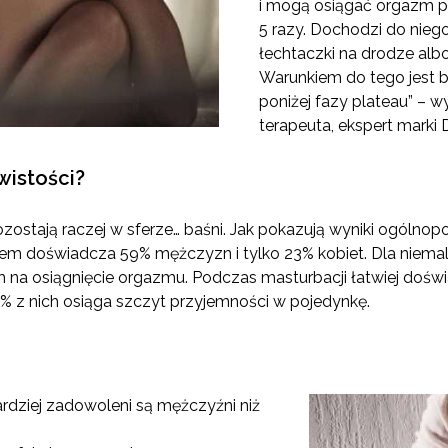
i mogą osiągać orgazm p
5 razy. Dochodzi do nieg
łechtaczki na drodze albo
Warunkiem do tego jest 
poniżej fazy plateau” – w
terapeuta, ekspert marki 
wistości?
ostają raczej w sferze… baśni. Jak pokazują wyniki ogólnopo
m doświadcza 59% mężczyzn i tylko 23% kobiet. Dla niemal
na osiągnięcie orgazmu. Podczas masturbacji łatwiej doświ
8% z nich osiąga szczyt przyjemności w pojedynkę.
dziej zadowoleni są mężczyźni niż