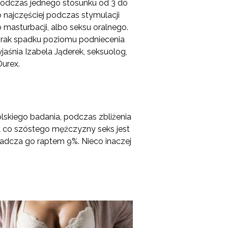
odczas jednego stosunku od 3 do
o najczęściej podczas stymulacji
 masturbacji, albo seksu oralnego.
brak spadku poziomu podniecenia
yjaśnia Izabela Jąderek, seksuolog,
Durex.
lskiego badania, podczas zbliżenia
 co szóstego mężczyzny seks jest
adcza go raptem 9%. Nieco inaczej