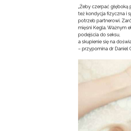
„Żeby czerpać głęboką p
też kondycja fizyczna i
potrzeb partnerowi. Za
mięśni Kegla. Ważnym e
podejścia do seksu,
a skupienie się na doświ
– przypomina dr Daniel 