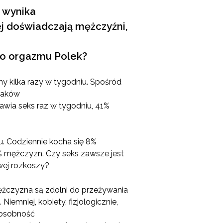
k wynika
j doświadczają mężczyźni,
 do orgazmu Polek?
 kilka razy w tygodniu. Spośród
laków
rawia seks raz w tygodniu, 41%
u. Codziennie kocha się 8%
% mężczyzn. Czy seks zawsze jest
wej rozkoszy?
mężczyzna są zdolni do przeżywania
iemniej, kobiety, fizjologicznie,
posobność