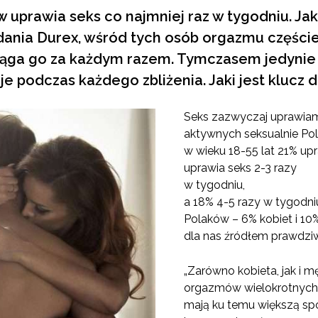
 uprawia seks co najmniej raz w tygodniu. Ja
ania Durex, wśród tych osób orgazmu częście
iąga go za każdym razem. Tymczasem jedynie
je podczas każdego zbliżenia. Jaki jest klucz
Seks zazwyczaj uprawiamy
aktywnych seksualnie Po
w wieku 18-55 lat 21% up
uprawia seks 2-3 razy
w tygodniu,
a 18% 4-5 razy w tygodni
Polaków – 6% kobiet i 10
dla nas źródłem prawdzi
„Zarówno kobieta, jak i 
orgazmów wielokrotnych. N
mają ku temu większą s