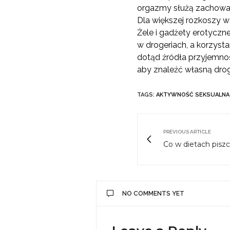
orgazmy służą zachowaniu
Dla większej rozkoszy wa
Żele i gadżety erotyczn
w drogeriach, a korzysta
dotąd źródła przyjemnoś
aby znaleźć własną drog
TAGS:
AKTYWNOŚĆ SEKSUALNA
PREVIOUS ARTICLE
Co w dietach pisz
NO COMMENTS YET