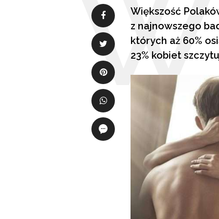
Większość Polaków
z najnowszego bad
których aż 60% os
23% kobiet szczytu