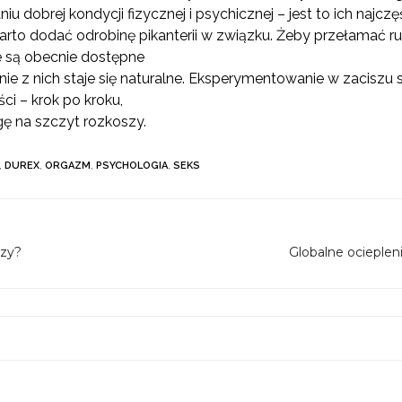
 dobrej kondycji fizycznej i psychicznej – jest to ich najcz
rto dodać odrobinę pikanterii w związku. Żeby przełamać rut
e są obecnie dostępne
nie z nich staje się naturalne. Eksperymentowanie w zaciszu
ci – krok po kroku,
ę na szczyt rozkoszy.
,
DUREX
,
ORGAZM
,
PSYCHOLOGIA
,
SEKS
czy?
Globalne ocieplen