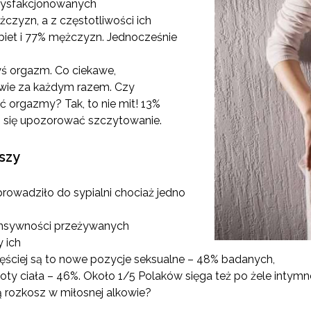
atysfakcjonowanych
żczyzn, a z częstotliwości ich
iet i 77% mężczyzn. Jednocześnie
yś orgazm. Co ciekawe,
rawie za każdym razem. Czy
orgazmy? Tak, to nie mit! 13%
im się upozorować szczytowanie.
szy
owadziło do sypialni chociaż jedno
tensywności przeżywanych
 ich
ęściej są to nowe pozycje seksualne – 48% badanych,
czoty ciała – 46%. Około 1/5 Polaków sięga też po żele intym
 rozkosz w miłosnej alkowie?