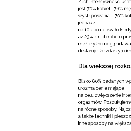
Z ich intensywności us
jest 70% kobiet i 76% mę
występowania – 70% kob
jednak 4
na 10 pań udawało kied
aż 23% z nich robi to p
mężczyźni mogą udawać 
deklaruje, że zdarzyło 
Dla większej rozko
Blisko 80% badanych wpr
urozmaicenie mające
na celu zwiększenie in
orgazmów. Poszukujemy
na różne sposoby. Najcz
a także techniki i piesz
inne sposoby na większą