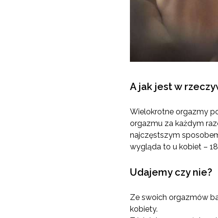
A jak jest w rzeczy
Wielokrotne orgazmy poz
orgazmu za każdym raze
najczęstszym sposobem 
wygląda to u kobiet – 1
Udajemy czy nie?
Ze swoich orgazmów bar
kobiety.