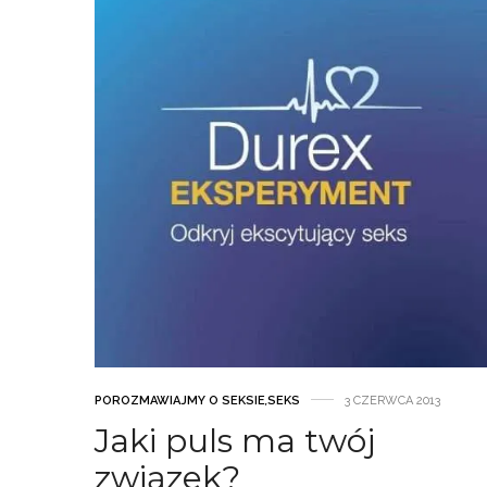
POROZMAWIAJMY O SEKSIE
,
SEKS
3 CZERWCA 2013
Jaki puls ma twój
związek?