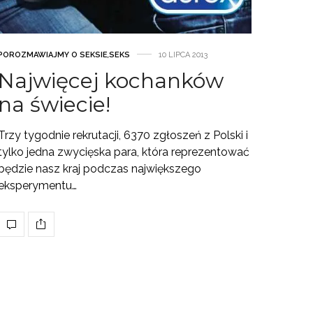
POROZMAWIAJMY O SEKSIE
,
SEKS
10 LIPCA 2013
Najwięcej kochanków
na świecie!
Trzy tygodnie rekrutacji, 6370 zgłoszeń z Polski i
tylko jedna zwycięska para, która reprezentować
będzie nasz kraj podczas największego
eksperymentu…