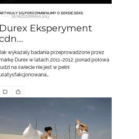
ARTYKUŁY SG
,
POROZMAWIAJMY O SEKSIE
,
SEKS
28 PAŹDZIERNIKA 2013
Durex Eksperyment
cdn…
Jak wykazały badania przeprowadzone przez
markę Durex w latach 2011-2012, ponad połowa
ludzi na świecie nie jest w pełni
usatysfakcjonowana…