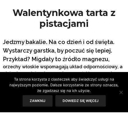
Walentynkowa tarta z
pistacjami
Jedzmy bakalie. Na co dzień i od święta.
Wystarczy garstka, by poczuć się lepiej.
Przykład? Migdały to źródło magnezu,
orzechy włoskie wspomagają układ odpornościowy, a
pistacje zmniejszają uczucie senności i zmęczenia.
Ta strona korzysta z ciasteczek aby świadczyć usługi na
Dlatego na Walentynki warto uraczyć się tartą z
najwyższym poziomie. Dalsze korzystanie ze strony oznacza,
bakaliami.
że zgadzasz się na ich użycie.
ZAMKNIJ
DOWIEDZ SIĘ WIĘCEJ
Najlepsza tarta czekoladowo-pistacjowa