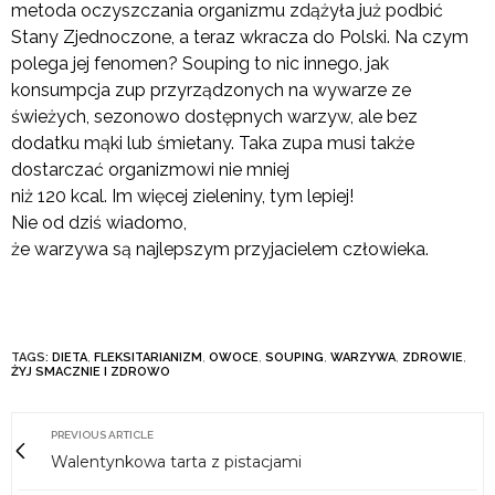
metoda oczyszczania organizmu zdążyła już podbić
Stany Zjednoczone, a teraz wkracza do Polski. Na czym
polega jej fenomen? Souping to nic innego, jak
konsumpcja zup przyrządzonych na wywarze ze
świeżych, sezonowo dostępnych warzyw, ale bez
dodatku mąki lub śmietany. Taka zupa musi także
dostarczać organizmowi nie mniej
niż 120 kcal. Im więcej zieleniny, tym lepiej!
Nie od dziś wiadomo,
że warzywa są najlepszym przyjacielem człowieka.
TAGS:
DIETA
,
FLEKSITARIANIZM
,
OWOCE
,
SOUPING
,
WARZYWA
,
ZDROWIE
,
ŻYJ SMACZNIE I ZDROWO
PREVIOUS ARTICLE
Walentynkowa tarta z pistacjami