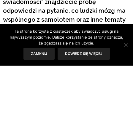
świadomości” znajdziecie próbę
odpowiedzi na pytanie, co ludzki mózg ma
wspólnego z samolotem oraz inne tematy
dotykające natury naszej świadomości.
Ta strona korzysta z ciasteczek aby świadczyć usługi na
najwyższym poziomie. Dalsze korzystanie ze strony oznacza,
że zgadzasz się na ich użycie.
Tekst: Sylwia Skorstad
ZAMKNIJ
DOWIEDZ SIĘ WIĘCEJ