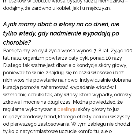
mieszków w cebulce włosa byłaby raczej niemożliwa –
dodajmy, że zarówno u kobiet, jak i u mężczyzn.
A jak mamy dbać o włosy na co dzień, nie
tylko wtedy, gdy nadmiernie wypadają po
chorobie?
Pamiętajmy, że cykl życia włosa wynosi 7-8 lat. Żyjąc 100
lat, nasz organizm powtarza cały cykl ponad 10 razy.
Dlatego tak ważne jest dbanie o kondycję skóry głowy,
ponieważ to w niej znajdują się mieszki włosowe i bez
nich włos nie powstanie na nowo. Indywidualnie dobrana
kuracja pomoże zahamować wypadanie włosów i
wzmocnić cebulki tak, aby włosy, które wypadły, odrosły
zdrowe i mocne na długi czas. Można powiedzieć, że
regularne wykonywanie
peelingu
skóry głowy to już
międzynarodowy trend, którego efekty polubili wszyscy
od pierwszego zastosowania. W tym zabiegu nie chodzi
tylko o natychmiastowe uczucie komfortu, ale o