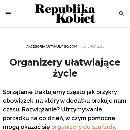
AKCESORIA
,
ARTYKUŁY SG
,
DOM
27 LIPCA 2021
Organizery ułatwiające
życie
Sprzątanie traktujemy często jak przykry
obowiązek, na który w dodatku brakuje nam
czasu. Rozwiązanie? Utrzymywanie
porządku na co dzień, w czym pomocne
mogą okazać się
organizery do szuflady
.