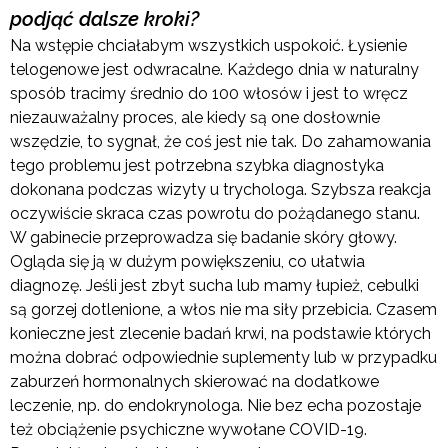
podjąć dalsze kroki?
Na wstępie chciałabym wszystkich uspokoić. Łysienie
telogenowe jest odwracalne. Każdego dnia w naturalny
sposób tracimy średnio do 100 włosów i jest to wręcz
niezauważalny proces, ale kiedy są one dosłownie
wszędzie, to sygnał, że coś jest nie tak. Do zahamowania
tego problemu jest potrzebna szybka diagnostyka
dokonana podczas wizyty u trychologa. Szybsza reakcja
oczywiście skraca czas powrotu do pożądanego stanu.
W gabinecie przeprowadza się badanie skóry głowy.
Ogląda się ją w dużym powiększeniu, co ułatwia
diagnozę. Jeśli jest zbyt sucha lub mamy łupież, cebulki
są gorzej dotlenione, a włos nie ma siły przebicia. Czasem
konieczne jest zlecenie badań krwi, na podstawie których
można dobrać odpowiednie suplementy lub w przypadku
zaburzeń hormonalnych skierować na dodatkowe
leczenie, np. do endokrynologa. Nie bez echa pozostaje
też obciążenie psychiczne wywołane COVID-19.