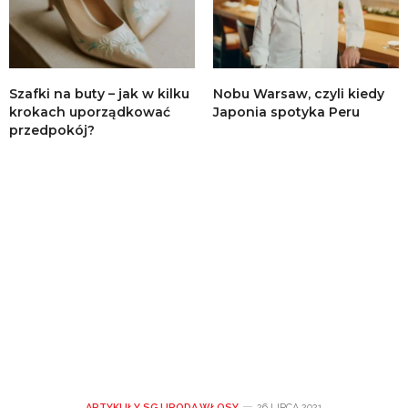
Szafki na buty – jak w kilku
Nobu Warsaw, czyli kiedy
krokach uporządkować
Japonia spotyka Peru
przedpokój?
ARTYKUŁY SG
,
URODA
,
WŁOSY
26 LIPCA 2021