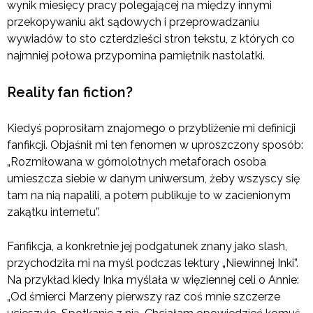
wynik miesięcy pracy polegającej na między innymi
przekopywaniu akt sądowych i przeprowadzaniu
wywiadów to sto czterdzieści stron tekstu, z których co
najmniej połowa przypomina pamiętnik nastolatki.
Reality fan fiction?
Kiedyś poprosiłam znajomego o przybliżenie mi definicji
fanfikcji. Objaśnił mi ten fenomen w uproszczony sposób:
„Rozmiłowana w górnolotnych metaforach osoba
umieszcza siebie w danym uniwersum, żeby wszyscy się
tam na nią napalili, a potem publikuje to w zacienionym
zakątku internetu”.
Fanfikcja, a konkretnie jej podgatunek znany jako slash,
przychodziła mi na myśl podczas lektury „Niewinnej Inki”.
Na przykład kiedy Inka myślała w więziennej celi o Annie:
„Od śmierci Marzeny pierwszy raz coś mnie szczerze