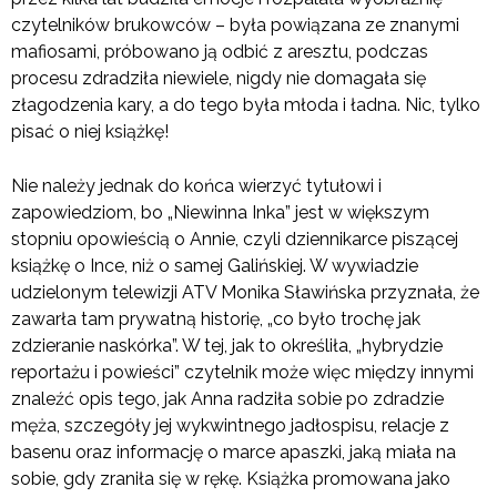
czytelników brukowców – była powiązana ze znanymi
mafiosami, próbowano ją odbić z aresztu, podczas
procesu zdradziła niewiele, nigdy nie domagała się
złagodzenia kary, a do tego była młoda i ładna. Nic, tylko
pisać o niej książkę!
Nie należy jednak do końca wierzyć tytułowi i
zapowiedziom, bo „Niewinna Inka” jest w większym
stopniu opowieścią o Annie, czyli dziennikarce piszącej
książkę o Ince, niż o samej Galińskiej. W wywiadzie
udzielonym telewizji ATV Monika Sławińska przyznała, że
zawarła tam prywatną historię, „co było trochę jak
zdzieranie naskórka”. W tej, jak to określiła, „hybrydzie
reportażu i powieści” czytelnik może więc między innymi
znaleźć opis tego, jak Anna radziła sobie po zdradzie
męża, szczegóły jej wykwintnego jadłospisu, relacje z
basenu oraz informację o marce apaszki, jaką miała na
sobie, gdy zraniła się w rękę. Książka promowana jako