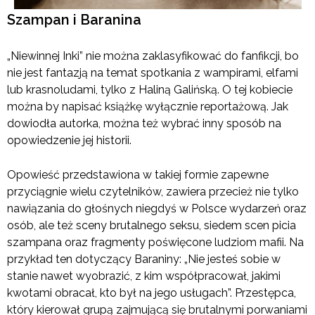
Szampan i Baranina
„Niewinnej Inki” nie można zaklasyfikować do fanfikcji, bo
nie jest fantazją na temat spotkania z wampirami, elfami
lub krasnoludami, tylko z Haliną Galińską. O tej kobiecie
można by napisać książkę wyłącznie reportażową. Jak
dowiodła autorka, można też wybrać inny sposób na
opowiedzenie jej historii.
Opowieść przedstawiona w takiej formie zapewne
przyciągnie wielu czytelników, zawiera przecież nie tylko
nawiązania do głośnych niegdyś w Polsce wydarzeń oraz
osób, ale też sceny brutalnego seksu, siedem scen picia
szampana oraz fragmenty poświęcone ludziom mafii. Na
przykład ten dotyczący Baraniny: „Nie jesteś sobie w
stanie nawet wyobrazić, z kim współpracował, jakimi
kwotami obracał, kto był na jego usługach”. Przestępca,
który kierował grupą zajmującą się brutalnymi porwaniami