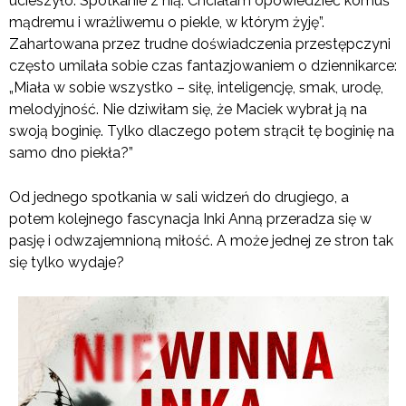
ucieszyło. Spotkanie z nią. Chciałam opowiedzieć komuś
mądremu i wrażliwemu o piekle, w którym żyję”.
Zahartowana przez trudne doświadczenia przestępczyni
często umilała sobie czas fantazjowaniem o dziennikarce:
„Miała w sobie wszystko – siłę, inteligencję, smak, urodę,
melodyjność. Nie dziwiłam się, że Maciek wybrał ją na
swoją boginię. Tylko dlaczego potem strącił tę boginię na
samo dno piekła?”
Od jednego spotkania w sali widzeń do drugiego, a
potem kolejnego fascynacja Inki Anną przeradza się w
pasję i odwzajemnioną miłość. A może jednej ze stron tak
się tylko wydaje?