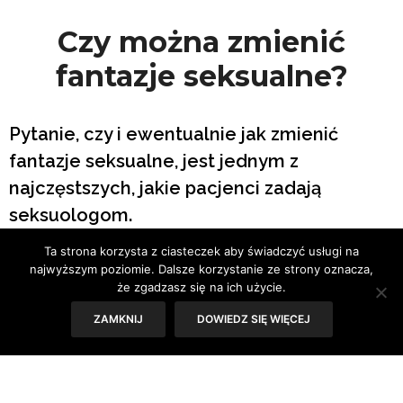
Czy można zmienić
fantazje seksualne?
Pytanie, czy i ewentualnie jak zmienić
fantazje seksualne, jest jednym z
najczęstszych, jakie pacjenci zadają
seksuologom.
Ta strona korzysta z ciasteczek aby świadczyć usługi na
Tekst: Sylwia Skorstad
najwyższym poziomie. Dalsze korzystanie ze strony oznacza,
że zgadzasz się na ich użycie.
ZAMKNIJ
DOWIEDZ SIĘ WIĘCEJ