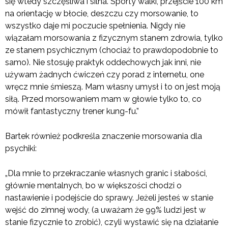
się wtedy szczęśliwa i silna. Sporty walki, przejście 100 km
na orientację w błocie, deszczu czy morsowanie, to
wszystko daje mi poczucie spełnienia. Nigdy nie
wiązałam morsowania z fizycznym stanem zdrowia, tylko
ze stanem psychicznym (chociaż to prawdopodobnie to
samo). Nie stosuję praktyk oddechowych jak inni, nie
używam żadnych ćwiczeń czy porad z internetu, one
wręcz mnie śmieszą. Mam własny umysł i to on jest moją
siłą. Przed morsowaniem mam w głowie tylko to, co
mówił fantastyczny trener kung-fu.”
Bartek również podkreśla znaczenie morsowania dla
psychiki:
„Dla mnie to przekraczanie własnych granic i słabości,
głównie mentalnych, bo w większości chodzi o
nastawienie i podejście do sprawy. Jeżeli jesteś w stanie
wejść do zimnej wody, (a uważam że 99% ludzi jest w
stanie fizycznie to zrobić), czyli wystawić się na działanie