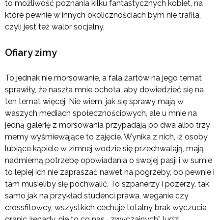
to możliwość poznania kilku fantastycznych kobiet, na
które pewnie w innych okolicznościach bym nie trafiła,
czyli jest też walor socjalny.
Ofiary zimy
To jednak nie morsowanie, a fala żartów na jego temat
sprawiły, że naszła mnie ochota, aby dowiedzieć się na
ten temat więcej. Nie wiem, jak się sprawy mają w
waszych mediach społecznościowych, ale u mnie na
jedną galerię z morsowania przypadają po dwa albo trzy
memy wyśmiewające to zajęcie. Wynika z nich, iż osoby
lubiące kąpiele w zimnej wodzie się przechwalają, mają
nadmierną potrzebę opowiadania o swojej pasji i w sumie
to lepiej ich nie zapraszać nawet na pogrzeby, bo pewnie i
tam musieliby się pochwalić. To szpanerzy i pozerzy, tak
samo jak na przykład studenci prawa, weganie czy
crossfitowcy, wszystkich cechuje totalny brak wyczucia
granic żenady, nie to co nas, „zwyczajnych” ludzi.