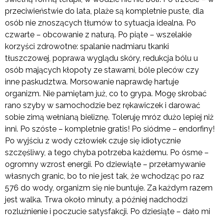
przeciwieństwie do lata, plaże są kompletnie puste, dla
osób nie znoszących tłumów to sytuacja idealna. Po
czwarte – obcowanie z naturą. Po piąte – wszelakie
korzyści zdrowotne: spalanie nadmiaru tkanki
tłuszczowej, poprawa wyglądu skóry, redukcja bólu u
osób mających kłopoty ze stawami, bóle pleców czy
inne paskudztwa. Morsowanie naprawdę hartuje
organizm. Nie pamiętam już, co to grypa. Mogę skrobać
rano szyby w samochodzie bez rękawiczek i darować
sobie zimą wełnianą bieliznę. Toleruję mróz dużo lepiej niż
inni. Po szóste – kompletnie gratis! Po siódme – endorfiny!
Po wyjściu z wody człowiek czuje się idiotycznie
szczęśliwy, a tego chyba potrzeba każdemu. Po ósme –
ogromny wzrost energii. Po dziewiąte – przełamywanie
własnych granic, bo to nie jest tak, że wchodząc po raz
576 do wody, organizm się nie buntuje. Za każdym razem
jest walka. Trwa około minuty, a później nadchodzi
rozluźnienie i poczucie satysfakcji. Po dziesiąte – dało mi