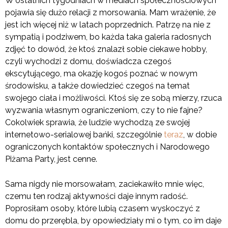
W ostatnich tygodniach w mediach społecznościowych
pojawia się dużo relacji z morsowania. Mam wrażenie, że
jest ich więcej niż w latach poprzednich. Patrzę na nie z
sympatią i podziwem, bo każda taka galeria radosnych
zdjęć to dowód, że ktoś znalazł sobie ciekawe hobby,
czyli wychodzi z domu, doświadcza czegoś
ekscytującego, ma okazję kogoś poznać w nowym
środowisku, a także dowiedzieć czegoś na temat
swojego ciała i możliwości. Ktoś się ze sobą mierzy, rzuca
wyzwania własnym ograniczeniom, czy to nie fajne?
Cokolwiek sprawia, że ludzie wychodzą ze swojej
internetowo-serialowej bańki, szczególnie
teraz
, w dobie
ograniczonych kontaktów społecznych i Narodowego
Piżama Party, jest cenne.
Sama nigdy nie morsowałam, zaciekawiło mnie więc,
czemu ten rodzaj aktywności daje innym radość.
Poprosiłam osoby, które lubią czasem wyskoczyć z
domu do przerębla, by opowiedziały mi o tym, co im daje