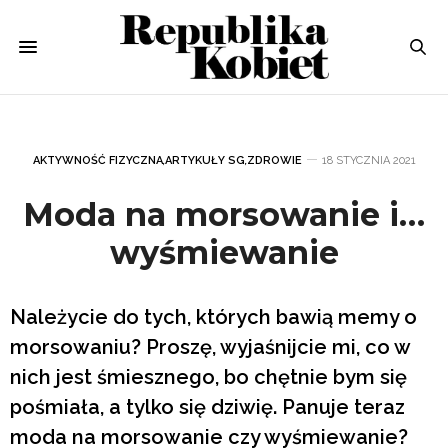
AKTYWNOŚĆ FIZYCZNA
,
ARTYKUŁY SG
,
ZDROWIE
18 STYCZNIA 2021
Moda na morsowanie i…
wyśmiewanie
Należycie do tych, których bawią memy o
morsowaniu? Proszę, wyjaśnijcie mi, co w
nich jest śmiesznego, bo chętnie bym się
pośmiała, a tylko się dziwię. Panuje teraz
moda na morsowanie czy wyśmiewanie?