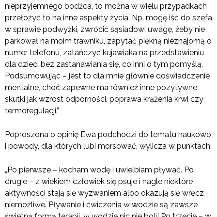
nieprzyjemnego bodźca, to można w wielu przypadkach
przełożyć to na inne aspekty życia. Np. mogę iść do szefa
w sprawie podwyżki, zwrócić sąsiadowi uwagę, żeby nie
parkował na moim trawniku, zapytać piękną nieznajomą o
numer telefonu, zatańczyć kujawiaka na przedstawieniu
dla dzieci bez zastanawiania się, co inni o tym pomyślą.
Podsumowując – jest to dla mnie głównie doświadczenie
mentalne, choć zapewne ma również inne pozytywne
skutki jak wzrost odporności, poprawa krążenia krwi czy
termoregulacji.”
Poproszona o opinię Ewa podchodzi do tematu naukowo
i powody, dla których lubi morsować, wylicza w punktach:
„Po pierwsze – kocham wodę i uwielbiam pływać. Po
drugie – z wiekiem człowiek się psuje i nagle niektóre
aktywności stają się wyzwaniem albo okazują się wręcz
niemożliwe. Pływanie i ćwiczenia w wodzie są zawsze
świetną formą terapii, w wodzie nic nie boli! Po trzecie – w