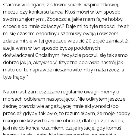
startów w biegach, z siłowni, ścianki wspinaczkowej,
meczu czy konkursu tańca. Ktoś mówi w ten sposób
swoim znajomym: „Zobaczcie, jakie mam fajne hobby,
chcecie do mnie dołączyć? Daje mi to tyle radości, że aż
mi się czasem endorfiny uszami wylewają i owszem,
zdarza mi się w tej gorączce wrzucić 20 zdjęć zamiast 2,
ale ja wam w ten sposób życzę podobnych
doświadczeń! Chciałbym, żebyście poczuli się tak samo
dobrze jak ja, aktywność fizyczna poprawia nastrój jak
mało co, to naprawdę niesamowite, niby mała rzecz, a
tyle frajdy!”
Natomiast zamieszczane regularnie uwagi i memy o
morsach odbieram następująco: „Nie odkryłem jeszcze
żadnej prawdziwie angażującej mnie aktywności (bo
przecież gdyby tak było, to rozumiałbym, że moje hobby
nikogo nie krzywdzi ani nie obraża), dlatego z powodu,
jaki nie do końca rozumiem, czuję irytację, gdy komuś