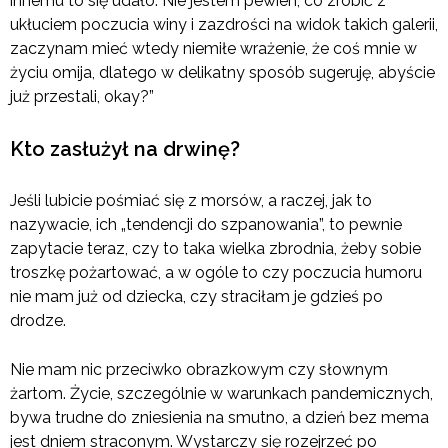
innemu to się udało. Nie jestem pewien, co zrobić z
ukłuciem poczucia winy i zazdrości na widok takich galerii,
zaczynam mieć wtedy niemiłe wrażenie, że coś mnie w
życiu omija, dlatego w delikatny sposób sugeruję, abyście
już przestali, okay?”
Kto zasłużył na drwinę?
Jeśli lubicie pośmiać się z morsów, a raczej, jak to
nazywacie, ich „tendencji do szpanowania”, to pewnie
zapytacie teraz, czy to taka wielka zbrodnia, żeby sobie
troszkę pożartować, a w ogóle to czy poczucia humoru
nie mam już od dziecka, czy straciłam je gdzieś po
drodze.
Nie mam nic przeciwko obrazkowym czy słownym
żartom. Życie, szczególnie w warunkach pandemicznych,
bywa trudne do zniesienia na smutno, a dzień bez mema
jest dniem straconym. Wystarczy się rozejrzeć po