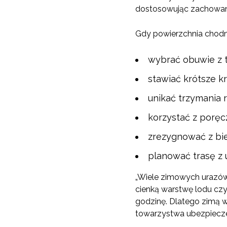
dostosowując zachowani
Gdy powierzchnia chodnik
wybrać obuwie z 
stawiać krótsze k
unikać trzymania
korzystać z poręc
zrezygnować z bi
planować trasę z
„Wiele zimowych urazów 
cienką warstwę lodu czy
godzinę. Dlatego zimą w
towarzystwa ubezpiecze