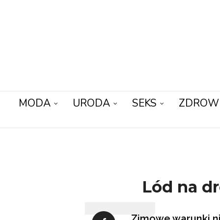
MODA
URODA
SEKS
ZDROW
Lód na dr
Zimowe warunki ni