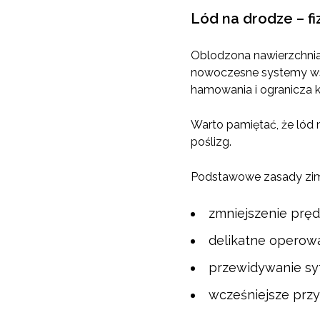
Lód na drodze – fi
Oblodzona nawierzchnia
nowoczesne systemy wsp
hamowania i ogranicza 
Warto pamiętać, że lód 
poślizg.
Podstawowe zasady zim
zmniejszenie pręd
delikatne operow
przewidywanie syt
wcześniejsze przy