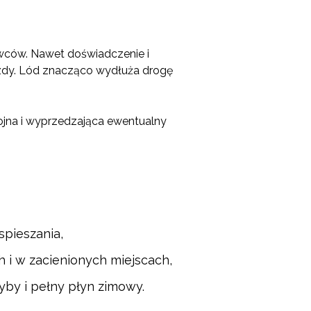
wców. Nawet doświadczenie i
azdy. Lód znacząco wydłuża drogę
ojna i wyprzedzająca ewentualny
pieszania,
 i w zacienionych miejscach,
by i pełny płyn zimowy.