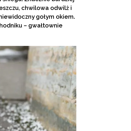
szczu, chwilowa odwilż i
l niewidoczny gołym okiem.
 chodniku – gwałtownie