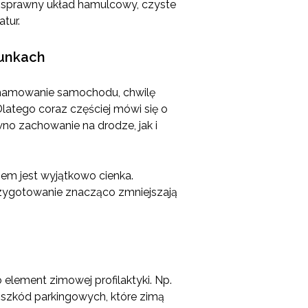
, sprawny układ hamulcowy, czyste
tur.
runkach
ia hamowanie samochodu, chwilę
Dlatego coraz częściej mówi się o
o zachowanie na drodze, jak i
em jest wyjątkowo cienka.
rzygotowanie znacząco zmniejszają
element zimowej profilaktyki. Np.
y szkód parkingowych, które zimą