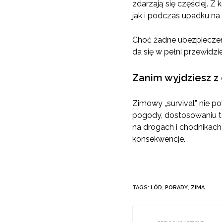
zdarzają się częściej. 
jak i podczas upadku na
Choć żadne ubezpieczeni
da się w pełni przewidz
Zanim wyjdziesz z
Zimowy „survival” nie p
pogody, dostosowaniu t
na drogach i chodnikac
konsekwencje.
TAGS:
LÓD
,
PORADY
,
ZIMA