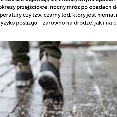
okresy przejściowe: nocny mróz po opadach de
eratury czy tzw. czarny lód, który jest niema
yzyko poślizgu – zarówno na drodze, jak i na