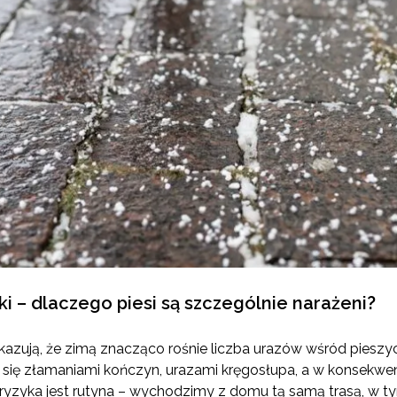
i – dlaczego piesi są szczególnie narażeni?
azują, że zimą znacząco rośnie liczba urazów wśród pieszy
się złamaniami kończyn, urazami kręgosłupa, a w konsekwencj
yzyka jest rutyna – wychodzimy z domu tą samą trasą, w t