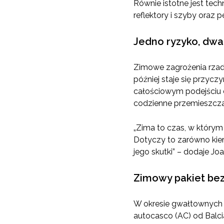
Równie istotne jest te
reflektory i szyby oraz
Jedno ryzyko, dwa
Zimowe zagrożenia rzadk
później staje się przycz
całościowym podejściu 
codzienne przemieszczan
„Zima to czas, w który
Dotyczy to zarówno kie
jego skutki” – dodaje Jo
Zimowy pakiet bez
W okresie gwałtownych z
autocasco (AC) od Balci