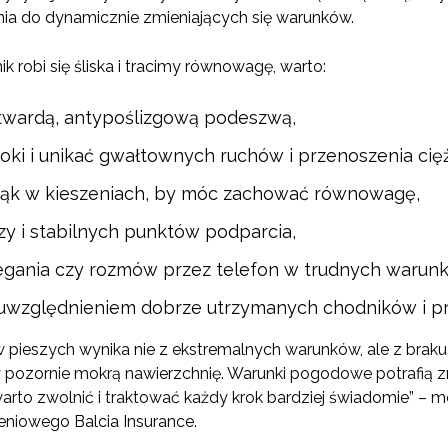
a do dynamicznie zmieniających się warunków.
 robi się śliska i tracimy równowagę, warto:
twardą, antypoślizgową podeszwą,
roki i unikać gwałtownych ruchów i przenoszenia cięż
 rąk w kieszeniach, by móc zachować równowagę,
zy i stabilnych punktów podparcia,
egania czy rozmów przez telefon w trudnych warunk
 uwzględnieniem dobrze utrzymanych chodników i pr
pieszych wynika nie z ekstremalnych warunków, ale z braku 
 pozornie mokrą nawierzchnię. Warunki pogodowe potrafią z
arto zwolnić i traktować każdy krok bardziej świadomie” – 
niowego Balcia Insurance.