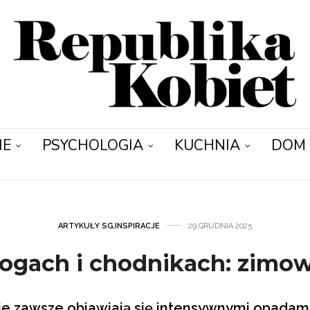
IE
PSYCHOLOGIA
KUCHNIA
DOM
ARTYKUŁY SG
,
INSPIRACJE
29 GRUDNIA 2025
ogach i chodnikach: zimow
e zawsze objawiają się intensywnymi opadami 