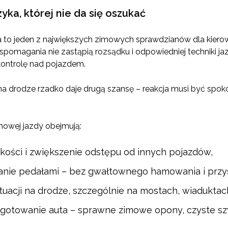
zyka, której nie da się oszukać
 to jeden z największych zimowych sprawdzianów dla kiero
omagania nie zastąpią rozsądku i odpowiedniej techniki j
kontrolę nad pojazdem.
na drodze rzadko daje drugą szansę – reakcja musi być spok
owej jazdy obejmują:
kości i zwiększenie odstępu od innych pojazdów,
anie pedałami – bez gwałtownego hamowania i przys
uacji na drodze, szczególnie na mostach, wiaduktach
gotowanie auta – sprawne zimowe opony, czyste szy