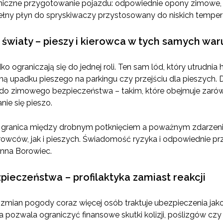
chniczne przygotowanie pojazdu: odpowiednie opony zimowe
 pełny płyn do spryskiwaczy przystosowany do niskich tempera
 światy – pieszy i kierowca w tych samych wa
o ograniczają się do jednej roli. Ten sam lód, który utrudn
yną upadku pieszego na parkingu czy przejściu dla pieszych. 
do zimowego bezpieczeństwa – takim, które obejmuje zarówn
ie się pieszo.
m granica między drobnym potknięciem a poważnym zdarzeni
rowców, jak i pieszych. Świadomość ryzyka i odpowiednie p
anna Borowiec.
pieczeństwa – profilaktyka zamiast reakcji
mian pogody coraz więcej osób traktuje ubezpieczenia jako 
a pozwala ograniczyć finansowe skutki kolizji, poślizgów cz