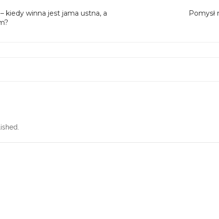
 kiedy winna jest jama ustna, a
Pomysł 
zm?
ished.