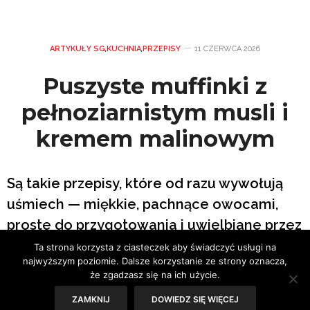
ARTYKUŁY SG
,
KUCHNIA
,
PRZEPISY
11 CZERWCA 2026
Puszyste muffinki z
pełnoziarnistym musli i
kremem malinowym
Są takie przepisy, które od razu wywołują
uśmiech — miękkie, pachnące owocami,
proste do przygotowania i uwielbiane przez
domowników. Muffinki z pełnoziarnistym
Ta strona korzysta z ciasteczek aby świadczyć usługi na
najwyższym poziomie. Dalsze korzystanie ze strony oznacza,
musli należą właśnie do tej kategorii. To
że zgadzasz się na ich użycie.
wypiek, który łączy w sobie domowe ciepło,
ZAMKNIJ
DOWIEDZ SIĘ WIĘCEJ
sezonowe smaki i krótką listę składników, a