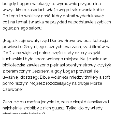
bo gdy Logan ma okazję, to wymownie przypomina
wszystkim o zasadach właściwego traktowania kobiet.
Do tego to wnikliwy gość, który potrafi wydedukować
coś na temat świadka na przykład na podstawie szybkich
oględzin jego salonu:
„Regalik zajmowały rząd Danów Brownów oraz kolekcja
powieści o Greyu i jego licznych twarzach, rząd filmów na
DVD, a na większej dolnej części stały cztery książki
kucharskie i było sporo wolnego miejsca. Na ścianie nad
biblioteczką zawieszono piętnastocentymetrowy krzyżyk
z ceramicznym Jezusem, a gdy Logan przyjrzał się
uważniej, dostrzegł Biblię wciśniętą między thrillery a soft
porno niczym Mojżesz rozdzielający na dwoje Morze
Czerwone.”
Zarzucić mu można jedynie to, że nie cierpi dziennikarzy i
najchętniej zrobiłby z nich gulasz. Tylko kto by wtedy