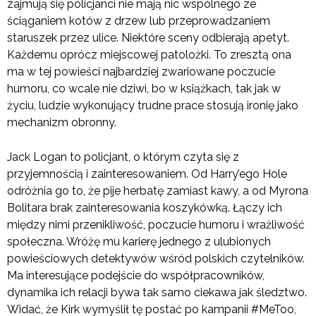
zajmują się policjanci nie mają nic wspólnego ze
ściąganiem kotów z drzew lub przeprowadzaniem
staruszek przez ulice. Niektóre sceny odbierają apetyt.
Każdemu oprócz miejscowej patolożki. To zresztą ona
ma w tej powieści najbardziej zwariowane poczucie
humoru, co wcale nie dziwi, bo w książkach, tak jak w
życiu, ludzie wykonujący trudne prace stosują ironię jako
mechanizm obronny.
Jack Logan to policjant, o którym czyta się z
przyjemnością i zainteresowaniem. Od Harry’ego Hole
odróżnia go to, że pije herbatę zamiast kawy, a od Myrona
Bolitara brak zainteresowania koszykówką. Łączy ich
między nimi przenikliwość, poczucie humoru i wrażliwość
społeczna. Wróżę mu karierę jednego z ulubionych
powieściowych detektywów wśród polskich czytelników.
Ma interesujące podejście do współpracowników,
dynamika ich relacji bywa tak samo ciekawa jak śledztwo.
Widać, że Kirk wymyślił tę postać po kampanii #MeToo,