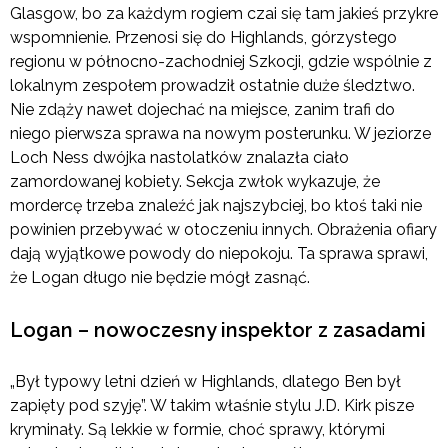
Glasgow, bo za każdym rogiem czai się tam jakieś przykre
wspomnienie. Przenosi się do Highlands, górzystego
regionu w północno-zachodniej Szkocji, gdzie wspólnie z
lokalnym zespołem prowadził ostatnie duże śledztwo.
Nie zdąży nawet dojechać na miejsce, zanim trafi do
niego pierwsza sprawa na nowym posterunku. W jeziorze
Loch Ness dwójka nastolatków znalazła ciało
zamordowanej kobiety. Sekcja zwłok wykazuje, że
mordercę trzeba znaleźć jak najszybciej, bo ktoś taki nie
powinien przebywać w otoczeniu innych. Obrażenia ofiary
dają wyjątkowe powody do niepokoju. Ta sprawa sprawi,
że Logan długo nie będzie mógł zasnąć.
Logan – nowoczesny inspektor z zasadami
„Był typowy letni dzień w Highlands, dlatego Ben był
zapięty pod szyję”. W takim właśnie stylu J.D. Kirk pisze
kryminały. Są lekkie w formie, choć sprawy, którymi