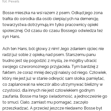
fot: Pexels
Bosse mieszka na wsi razem z psem. Odkąd jego żona
trafiła do ośrodka dla osób cierpiących na demencję,
towarzystwa dotrzymują im tylko pracownicy opieki
społecznej. Od czasu do czasu Bossego odwiedza też
syn Hans.
Ach ten Hans, ból głowy z nim! Jego zdaniem ojciec nie
radzi już sobie z opieką nad psem. Starszemu panu
trudno jest się pogodzić z myślą, że mógłby utracić
swojego czworonożnego przyjaciela. Tym bardziej z
faktem, że coraz mniej decyzji należy od niego. Człowiek,
który nie jest już w stanie odkręcić sam słoika, pamiętać,
co zaplanował na wieczór albo utrzymywać bielizny w
czystości, dla innych nie jest człowiekiem godnym
zaufania. Bosse ma tego świadomość, a jednocześnie go
to smuci. Ciało, zamiast mu pomagać, zaczęło
przeszkadzać. A przecież jeszcze niedawno Bosse był