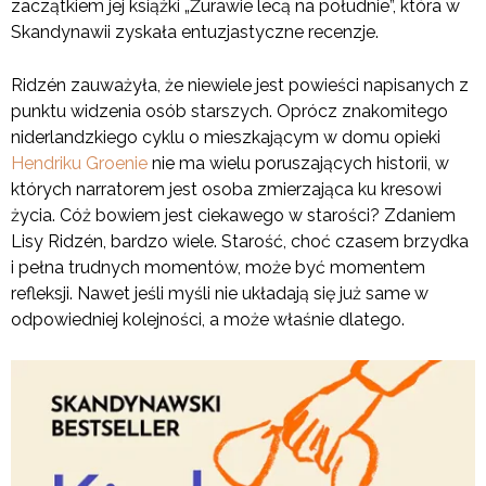
zaczątkiem jej książki „Żurawie lecą na południe”, która w
Skandynawii zyskała entuzjastyczne recenzje.
Ridzén zauważyła, że niewiele jest powieści napisanych z
punktu widzenia osób starszych. Oprócz znakomitego
niderlandzkiego cyklu o mieszkającym w domu opieki
Hendriku Groenie
nie ma wielu poruszających historii, w
których narratorem jest osoba zmierzająca ku kresowi
życia. Cóż bowiem jest ciekawego w starości? Zdaniem
Lisy Ridzén, bardzo wiele. Starość, choć czasem brzydka
i pełna trudnych momentów, może być momentem
refleksji. Nawet jeśli myśli nie układają się już same w
odpowiedniej kolejności, a może właśnie dlatego.