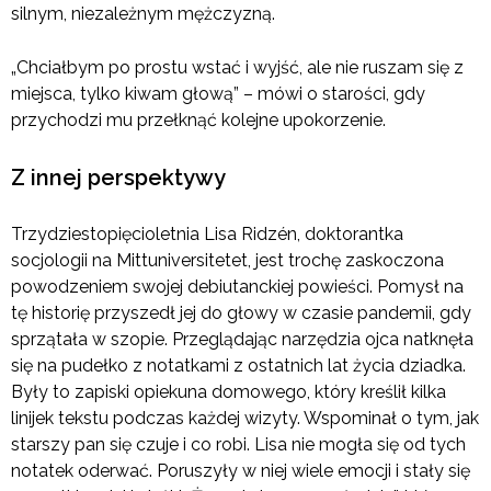
silnym, niezależnym mężczyzną.
„Chciałbym po prostu wstać i wyjść, ale nie ruszam się z
miejsca, tylko kiwam głową” – mówi o starości, gdy
przychodzi mu przełknąć kolejne upokorzenie.
Z innej perspektywy
Trzydziestopięcioletnia Lisa Ridzén, doktorantka
socjologii na Mittuniversitetet, jest trochę zaskoczona
powodzeniem swojej debiutanckiej powieści. Pomysł na
tę historię przyszedł jej do głowy w czasie pandemii, gdy
sprzątała w szopie. Przeglądając narzędzia ojca natknęła
się na pudełko z notatkami z ostatnich lat życia dziadka.
Były to zapiski opiekuna domowego, który kreślił kilka
linijek tekstu podczas każdej wizyty. Wspominał o tym, jak
starszy pan się czuje i co robi. Lisa nie mogła się od tych
notatek oderwać. Poruszyły w niej wiele emocji i stały się