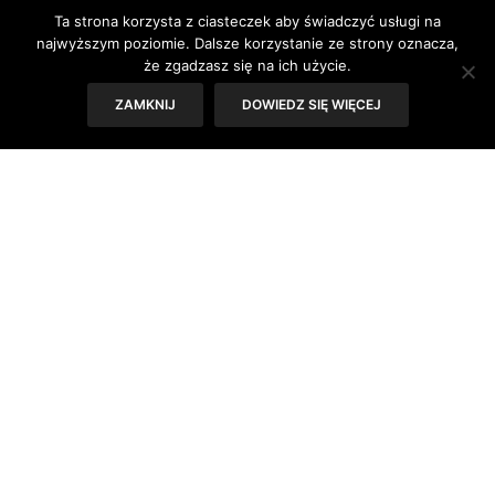
często widzimy tablet zamiast smoczka?
Ta strona korzysta z ciasteczek aby świadczyć usługi na
Znamy już odpowiedź na to pytanie dzięki
najwyższym poziomie. Dalsze korzystanie ze strony oznacza,
że zgadzasz się na ich użycie.
projektowi badawczemu „Brzdąc w sieci.”
ZAMKNIJ
DOWIEDZ SIĘ WIĘCEJ
Tekst: Sylwia Skorstad