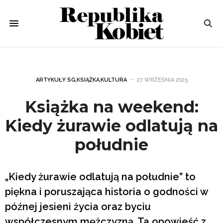
ARTYKUŁY SG
,
KSIĄŻKA
,
KULTURA
27 WRZEŚNIA 2025
Książka na weekend:
Kiedy żurawie odlatują na
południe
„Kiedy żurawie odlatują na południe” to
piękna i poruszająca historia o godności w
późnej jesieni życia oraz byciu
współczesnym mężczyzną. Ta opowieść z