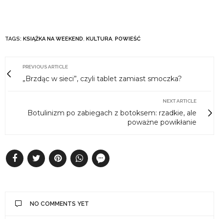
TAGS:
KSIĄŻKA NA WEEKEND
,
KULTURA
,
POWIEŚĆ
PREVIOUS ARTICLE
„Brzdąc w sieci”, czyli tablet zamiast smoczka?
NEXT ARTICLE
Botulinizm po zabiegach z botoksem: rzadkie, ale
poważne powikłanie
NO COMMENTS YET