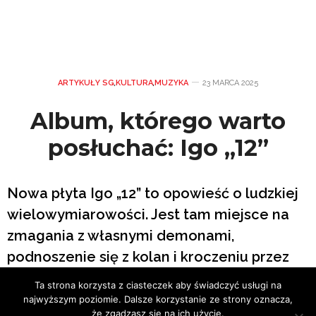
ARTYKUŁY SG
,
KULTURA
,
MUZYKA
23 MARCA 2025
Album, którego warto
posłuchać: Igo „12”
Nowa płyta Igo „12” to opowieść o ludzkiej
wielowymiarowości. Jest tam miejsce na
zmagania z własnymi demonami,
podnoszenie się z kolan i kroczeniu przez
życie z podniesioną głową. Jest przestrzeń
Ta strona korzysta z ciasteczek aby świadczyć usługi na
na miłość, marzenia i to, co w codzienności
najwyższym poziomie. Dalsze korzystanie ze strony oznacza,
że zgadzasz się na ich użycie.