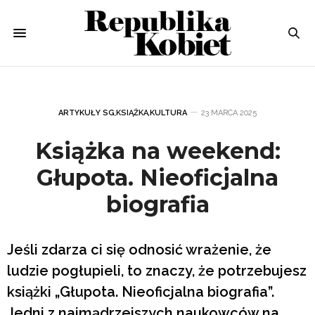
ARTYKUŁY SG
,
KSIĄŻKA
,
KULTURA
23 MARCA 2025
Książka na weekend:
Głupota. Nieoficjalna
biografia
Jeśli zdarza ci się odnosić wrażenie, że
ludzie pogłupieli, to znaczy, że potrzebujesz
książki „Głupota. Nieoficjalna biografia”.
Jedni z najmądrzejszych naukowców na