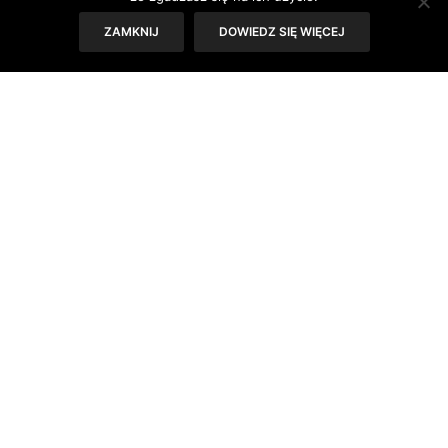
dobre.
ZAMKNIJ
DOWIEDZ SIĘ WIĘCEJ
Tekst: Julia Staręga