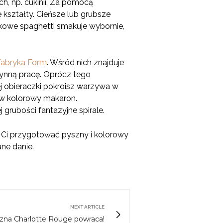
h, np. cukinii. Za pomocą
 kształty. Cieńsze lub grubsze
kowe spaghetti smakuje wybornie,
Fabryka Form
. Wśród nich znajduje
płynną pracę. Oprócz tego
j obieraczki pokroisz warzywa w
zyw kolorowy makaron.
grubości fantazyjne spirale.
 Ci przygotować pyszny i kolorowy
ne danie.
NEXT ARTICLE
izna Charlotte Rouge powraca!