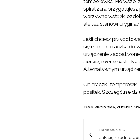
temperówka. Pierwsze z 
spiralizera przygotujes
warzywne wstążki ozdob
ale też stanowi orygina
Jeśli chcesz przygotow
się m.in. obieraczka do
urządzenie zaopatrzone
cienkie, równe paski. Na
Alternatywnym urządzeni
Obieraczki, temperówki 
posiłek. Szczególnie dz
TAGS:
AKCESORIA
,
KUCHNIA
,
WA
PREVIOUS ARTICLE
Jak się modnie ub