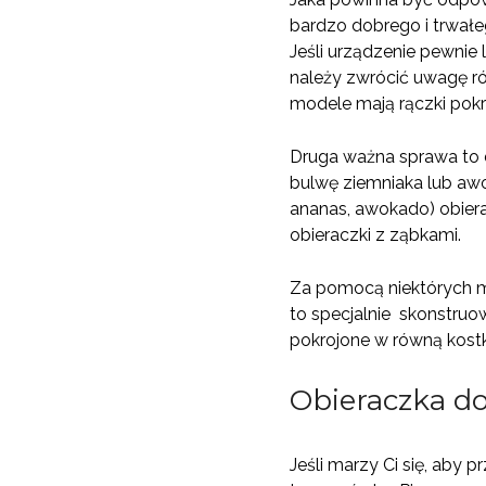
bardzo dobrego i trwałeg
Jeśli urządzenie pewnie 
należy zwrócić uwagę rów
modele mają rączki pokr
Druga ważna sprawa to 
bulwę ziemniaka lub awo
ananas, awokado) obiera
obieraczki z ząbkami.
Za pomocą niektórych m
to specjalnie skonstruow
pokrojone w równą kost
Obieraczka d
Jeśli marzy Ci się, aby 