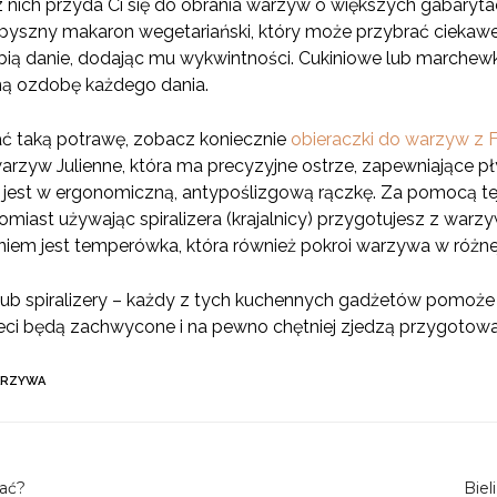
nich przyda Ci się do obrania warzyw o większych gabarytac
z pyszny makaron wegetariański, który może przybrać ciekawe
ią danie, dodając mu wykwintności. Cukiniowe lub marchew
lną ozdobę każdego dania.
ać taką potrawę, zobacz koniecznie
obieraczki do warzyw z 
 warzyw Julienne, która ma precyzyjne ostrze, zapewniające 
 jest w ergonomiczną, antypoślizgową rączkę. Za pomocą te
tomiast używając spiralizera (krajalnicy) przygotujesz z war
em jest temperówka, która również pokroi warzywa w różnej 
lub spiralizery – każdy z tych kuchennych gadżetów pomoże
ieci będą zachwycone i na pewno chętniej zjedzą przygotowa
RZYWA
rać?
Biel