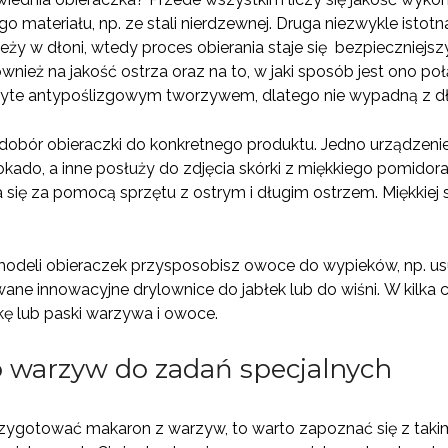
o materiału, np. ze stali nierdzewnej. Druga niezwykle istot
leży w dłoni, wtedy proces obierania staje się bezpieczniejs
nież na jakość ostrza oraz na to, w jaki sposób jest ono poł
yte antypoślizgowym tworzywem, dlatego nie wypadną z dłon
dobór obieraczki do konkretnego produktu. Jedno urządzeni
kado, a inne posłuży do zdjęcia skórki z miękkiego pomidora
 się za pomocą sprzętu z ostrym i długim ostrzem. Miękkiej 
odeli obieraczek przysposobisz owoce do wypieków, np. usu
ane innowacyjne drylownice do jabłek lub do wiśni. W kilka c
kę lub paski warzywa i owoce.
o warzyw do zadań specjalnych
przygotować makaron z warzyw, to warto zapoznać się z takimi