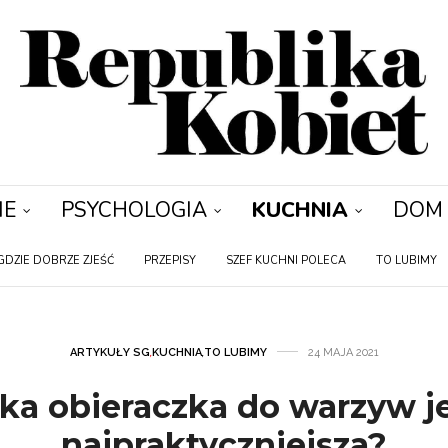
IE
PSYCHOLOGIA
KUCHNIA
DOM
GDZIE DOBRZE ZJEŚĆ
PRZEPISY
SZEF KUCHNI POLECA
TO LUBIMY
ARTYKUŁY SG
,
KUCHNIA
,
TO LUBIMY
24 MAJA 2021
ka obieraczka do warzyw j
najpraktyczniejsza?