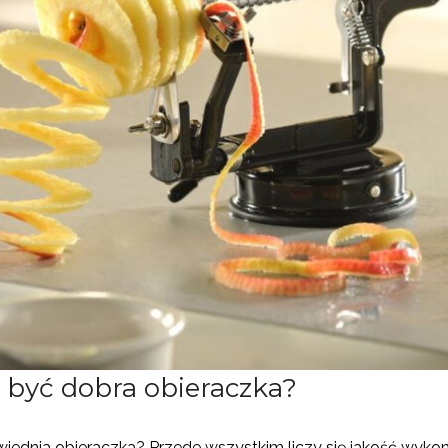
 być dobra obieraczka?
iednia obieraczka? Przede wszystkim liczy się jakość wyk