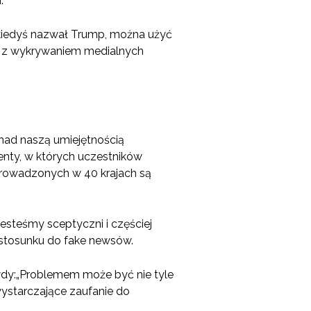
.
ją kiedyś nazwał Trump, można użyć
bie z wykrywaniem medialnych
nad naszą umiejętnością
enty, w których uczestników
prowadzonych w 40 krajach są
esteśmy sceptyczni i częściej
 stosunku do fake newsów.
awdy:„Problemem może być nie tyle
wystarczające zaufanie do