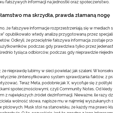
u fałszywych informacji na jednostki oraz społeczeństwo.
 kłamstwo ma skrzydła, prawda złamaną nogę
, że fałszywe informacje rozprzestrzeniają się w mediach s
e” opublikowało wtedy analizę przygotowaną przez specjali
etów. Odkryli, że przeciętnie fałszywa informacja zostaje pr
 użytkowników, podczas gdy prawdziwa tylko przez jedenastu
 średnio tysiąca odbiorców, podczas gdy nieprawdzie niejedn
 że nieprawdę lubimy w sieci powielać jak szaleni. W konsek
tycznie zintensyfikowano system sprawdzania faktów, z pra
ować. Teraz Meta, podobnie jak X, wycofuje się z polityki
tkami społecznościowymi, czyli Community Notes. Od kiedy 
ym z największych źródeł dezinformacji. Nieważne, ile razy 
iciela wolność słowa, napisze mu w najmniej wyszukanych sł
 płciowych. Musk stoi na stanowisku, że każdy ma prawo kł