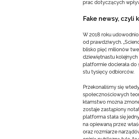
prac dotyczących wpływ
Fake newsy, czyli
W 2018 roku udowodniono
od prawdziwych. „Scienc
blisko pięć milionów twe
dziewiętnastu kolejnych
platformie docierała do
stu tysięcy odbiorców.
Przekonaliśmy się wtedy,
społecznościowych teore
kłamstwo można zmonetyz
zostaje zastąpiony nota
platforma stała się jedn
na opiewaną przez właśc
oraz rozmiarze narządów