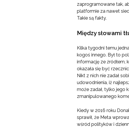
zaprogramowane tak, ab
platformie za nawet sied
Takie są fakty.
Między słowami t
Kilka tygodni temu jed
kogoś innego. Był to po
informację ze źródłem, 
okazała się być rzecznic
Nikt z nich nie zadał sob
udowodnienia, iż najle
może zadał, tylko jego 
zmanipulowanego komen
Kiedy w 2016 roku Donal
sprawił, że Meta wprowad
wśród polityków i dzien