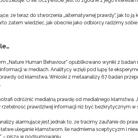
e potrzebuje. O ile, oczywiście, jest to zgodne z jego interesami
ące, że teraz do stworzenia „alternatywnej prawdy”, jak to 
 Warto zatem wiedzieć, jak obecnie jako odbiorcy radzimy so
ale…
m „Nature Human Behaviour” opublikowano wyniki z badań 
nformacji w mediach. Analitycy wzięli pod lupę te eksperym
 prawdy od kłamstwa. Wnioski z metaanalizy 67 badań prze
.
otrafi odróżnić medialną prawdę od medialnego kłamstwa. J
 rzetelność prawdziwej informacji niż być bezkrytycznym w
lizy alarmujące jest jednak to, że tracimy zaufanie do pr
yt łatwe uleganie kłamstwom, ile nadmierna sceptycyzm i nie
i” – piszą w podsumowaniu.