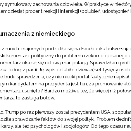
y symulowały zachowania człowieka. W praktyce w niektór
emdziesiąt procent reakcji i interakcji (polubień, udostępnie
łumaczenia z niemieckiego
na z moich znajomych podzieliła się na Facebooku bulwersu
lski komentarz polityczny do problemu rzekomo opisanego p
komentarz okazał się celową manipulacją. Sprawdziłam profil 
zką jednej z partii. Jej wpis polubiło dziewięćset tysięcy os
ie trudu sprawdzenia, czy niemiecki portal faktycznie napisał 
pszym kandydatem na prezydenta jest ten, za promowanie kt
komentarz usunięto? Bardzo możliwe też, że więcej niż połow
tarza to zasługa botów.
d Trump po raz pierwszy został prezydentem USA, spopulary
ziła sprawdzanie faktów do swojej polityki. Problem dezinfo
nikarzy, ale też psychologów i socjologów. Od tego czasu 