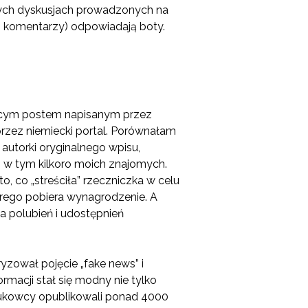
ych dyskusjach prowadzonych na
ń i komentarzy) odpowiadają boty.
jącym postem napisanym przez
rzez niemiecki portal. Porównałam
autorki oryginalnego wpisu,
ób, w tym kilkoro moich znajomych.
to, co „streściła” rzeczniczka w celu
órego pobiera wynagrodzenie. A
a polubień i udostępnień
zował pojęcie „fake news” i
rmacji stał się modny nie tylko
naukowcy opublikowali ponad 4000