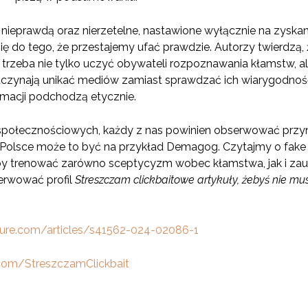
ę nieprawdą oraz nierzetelne, nastawione wyłącznie na zyskan
ię do tego, że przestajemy ufać prawdzie. Autorzy twierdzą,
 trzeba nie tylko uczyć obywateli rozpoznawania kłamstw, a
aczynają unikać mediów zamiast sprawdzać ich wiarygodność i
rmacji podchodzą etycznie.
połecznościowych, każdy z nas powinien obserwować przyna
W Polsce może to być na przykład Demagog. Czytajmy o fake
e, by trenować zarówno sceptycyzm wobec kłamstwa, jak i za
erwować profil
Streszczam clickbaitowe artykuły, żebyś nie mus
ure.com/articles/s41562-024-02086-1
com/StreszczamClickbait