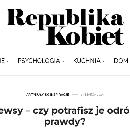
IE
PSYCHOLOGIA
KUCHNIA
DOM
ARTYKUŁY SG
,
INSPIRACJE
17 MARCA 2025
wsy – czy potrafisz je odr
prawdy?