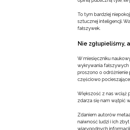
opinią publiczną tyle, il
To tym bardziej niepokoj
sztucznej inteligencji.
fałszywek.
Nie zgłupieliśmy, 
W miesięczniku naukowy
wykrywania fałszywych i
proszono o odróżnienie
częściowo pocieszające
Większość z nas wciąż p
zdarza się nam wątpić w
Zdaniem autorów metaana
naiwność ludzi i ich zb
wiarygodnych informacj