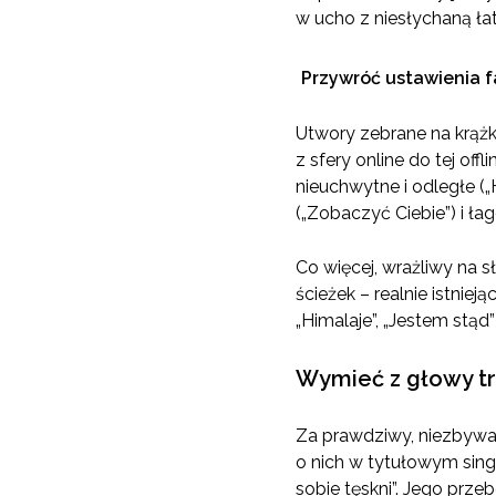
w ucho z niesłychaną łat
Przywróć ustawienia fa
Utwory zebrane na krążk
z sfery online do tej off
nieuchwytne i odległe („
(„Zobaczyć Ciebie”) i ła
Co więcej, wrażliwy na 
ścieżek – realnie istniej
„Himalaje”, „Jestem stąd
Wymieć z głowy tr
Za prawdziwy, niezbywal
o nich w tytułowym sing
sobie tęskni”. Jego prz