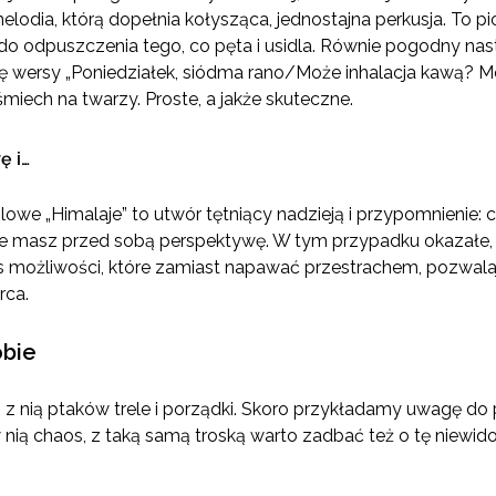
elodia, którą dopełnia kołysząca, jednostajna perkusja. To 
do odpuszczenia tego, co pęta i usidla. Równie pogodny nast
kę wersy „Poniedziałek, siódma rano/Może inhalacja kawą? 
ech na twarzy. Proste, a jakże skuteczne.
ę i…
nglowe „Himalaje” to utwór tętniący nadzieją i przypomnienie: 
że masz przed sobą perspektywę. W tym przypadku okazałe, 
es możliwości, które zamiast napawać przestrachem, pozwalaj
rca.
obie
z nią ptaków trele i porządki. Skoro przykładamy uwagę do p
 nią chaos, z taką samą troską warto zadbać też o tę niewido