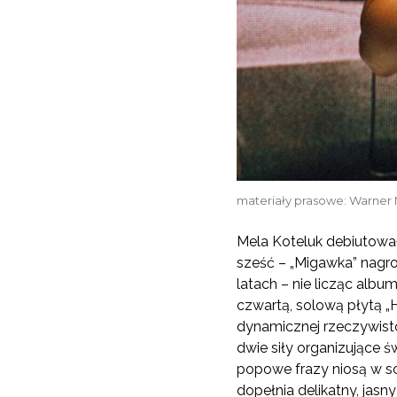
materiały prasowe: Warner 
Mela Koteluk debiutował
sześć – „Migawka” nagro
latach – nie licząc alb
czwartą, solową płytą „
dynamicznej rzeczywisto
dwie siły organizujące 
popowe frazy niosą w so
dopełnia delikatny, jas