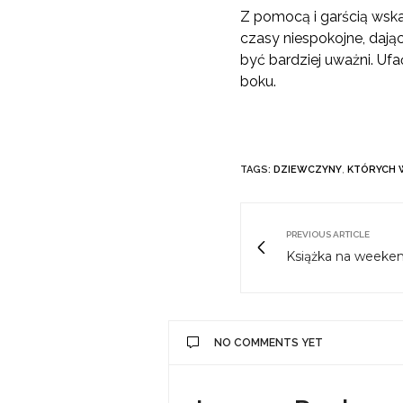
Z pomocą i garścią wsk
czasy niespokojne, dają
być bardziej uważni. Ufać
boku.
TAGS:
DZIEWCZYNY
,
KTÓRYCH 
PREVIOUS ARTICLE
Książka na weeken
NO COMMENTS YET