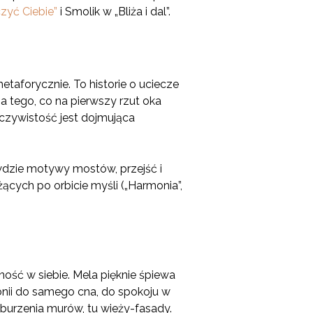
zyć Ciebie”
i Smolik w „Bliża i dal”.
taforycznie. To historie o uciecze
nia tego, co na pierwszy rzut oka
eczywistość jest dojmująca
ówdzie motywy mostów, przejść i
ążących po orbicie myśli („Harmonia”,
ść w siebie. Mela pięknie śpiewa
onii do samego cna, do spokoju w
 burzenia murów, tu wieży-fasady.