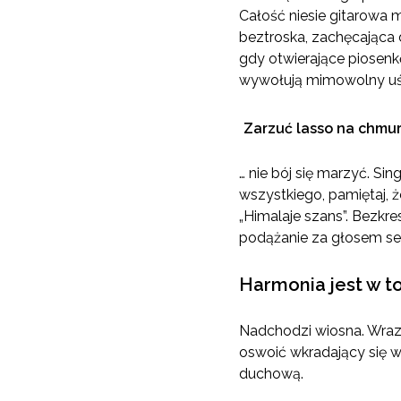
Całość niesie gitarowa m
beztroska, zachęcająca 
gdy otwierające piosen
wywołują mimowolny uśmi
Zarzuć lasso na chmur
… nie bój się marzyć. Si
wszystkiego, pamiętaj, 
„Himalaje szans”. Bezkr
podążanie za głosem se
Harmonia jest w t
Nadchodzi wiosna. Wraz 
oswoić wkradający się w
duchową.