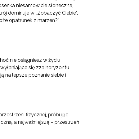
piosenka niesamowicie słoneczna,
rój dominuje w „Zobaczyć Ciebie”,
Może opatrunek z marzeń?”
choć nie osiągniesz w życiu
wyłaniające się zza horyzontu
ą na lepsze poznanie siebie i
rzestrzeni fizycznej, próbując
czną, a najważniejszą – przestrzeń