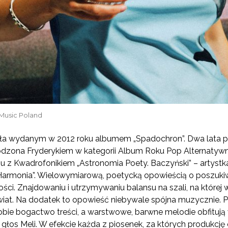
Music Poland
a wydanym w 2012 roku albumem „Spadochron”. Dwa lata późn
dzona Fryderykiem w kategorii Album Roku Pop Alternatywny
umu z Kwadrofonikiem „Astronomia Poety. Baczyński” – artyst
Harmonia”. Wielowymiarową, poetycką opowieścią o poszukiw
ści. Znajdowaniu i utrzymywaniu balansu na szali, na której 
świat. Na dodatek to opowieść niebywale spójna muzycznie. P
bie bogactwo treści, a warstwowe, barwne melodie obfitują w
ny głos Meli. W efekcie każda z piosenek, za których produkc