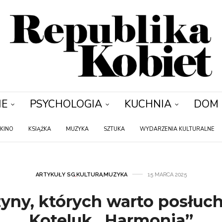
IE
PSYCHOLOGIA
KUCHNIA
DOM
KINO
KSIĄŻKA
MUZYKA
SZTUKA
WYDARZENIA KULTURALNE
ARTYKUŁY SG
,
KULTURA
,
MUZYKA
15 MARCA 2025
yny, których warto posłuch
Koteluk „Harmonia”