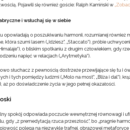
wością. Pojawili się również goście: Ralph Kamiński w
„Zobac
bryczne i wsłuchaj się w siebie
u opowiadają o poszukiwaniu harmonii, rozumianej również me
line, która szumi lasem („Idziesz”, „Staccato”), próbie uchwyce
Himalaje”), o bliskim spotkaniu z drugim człowiekiem, gdy rz
godzeniu napięć w relacjach („Arytmetyka”).
słowo słuchacz z pewnością dostrzeże przewijające się tu i 
ących i tych pomiędzy ludźmi („Molo na most”, „Bliża i dal”), kr
”), aż po doświadczenie życia w jego pełnej okazałości.
oski
ny spokój odpowiada poczucie wewnętrznej równowagi i ufno
lu, gdy „z premedytacją rzuca przeszłość”, bo „pragnie harm
ebojowość polega na niezwykle trafnej, obrazowej metaforyce