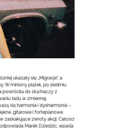
iej ukazały się „Migracje”, a
. W miniony piątek, po siedmiu
ka powróciła do słuchaczy z
aniu ładu w zmiennej,
ważą się harmonia i dysharmonia –
iękne, gitarowe i fortepianowe
 zaskakujące zwroty akcji. Całości
ję odpowiada Marek Dziedzic, wpada