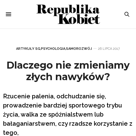
ARTYKUŁY SG
,
PSYCHOLOGIA
,
SAMOROZWÓJ
26 LIPCA 2017
Dlaczego nie zmieniamy
złych nawyków?
Rzucenie palenia, odchudzanie się,
prowadzenie bardziej sportowego trybu
życia, walka ze spóźnialstwem lub
bałaganiarstwem, czy rzadsze korzystanie z
tego,