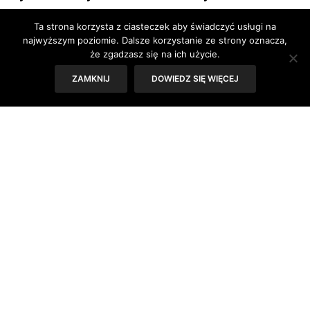
Ta strona korzysta z ciasteczek aby świadczyć usługi na
Sęk w tym, że te same cechy, które sprawiają, że schody
najwyższym poziomie. Dalsze korzystanie ze strony oznacza,
są nam tak bliskie, jednocześnie przyczyniają się do tego,
że zgadzasz się na ich użycie.
że nie myślimy o nich w kategoriach czegoś,
co mogłoby być dekoracyjne. A szkoda! Liczne dzieła
ZAMKNIJ
DOWIEDZ SIĘ WIĘCEJ
sztuki, w tym słynne surrealistyczne, przeczące
zdrowemu rozsądkowi i zmysłom obrazy Eschera,
na których schody prowadzą jednocześnie we
wszystkich możliwych kierunkach
i donikąd, dowodzą, że stopnie mogą być bardzo
wdzięcznym tematem.
Oto przykłady, jak fototapety ze schodami mogą
przyczynić się do stworzenia nietuzinkowej aranżacji
wnętrza.
Intensywne powiększenie
Małe mieszkania to jedna z największych (o ironio!) zmór