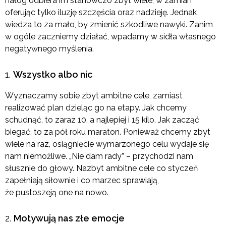
nałóg odbiera im stanowczo zbyt wiele, w zamian
oferując tylko iluzję szczęścia oraz nadzieję. Jednak
wiedza to za mało, by zmienić szkodliwe nawyki. Zanim
w ogóle zaczniemy działać, wpadamy w sidła własnego
negatywnego myślenia.
Wszystko albo nic
Wyznaczamy sobie zbyt ambitne cele, zamiast
realizować plan dzieląc go na etapy. Jak chcemy
schudnąć, to zaraz 10, a najlepiej i 15 kilo. Jak zacząć
biegać, to za pół roku maraton. Ponieważ chcemy zbyt
wiele na raz, osiągnięcie wymarzonego celu wydaje się
nam niemożliwe. „Nie dam rady” – przychodzi nam
słusznie do głowy. Nazbyt ambitne cele co styczeń
zapełniają siłownie i co marzec sprawiają,
że pustoszeją one na nowo.
Motywują nas złe emocje