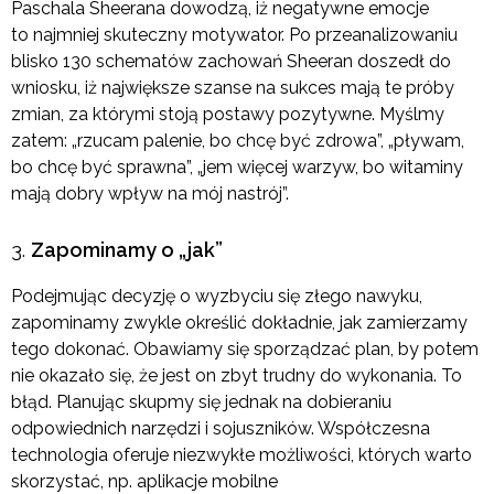
Paschala Sheerana dowodzą, iż negatywne emocje
to najmniej skuteczny motywator. Po przeanalizowaniu
blisko 130 schematów zachowań Sheeran doszedł do
wniosku, iż największe szanse na sukces mają te próby
zmian, za którymi stoją postawy pozytywne. Myślmy
zatem: „rzucam palenie, bo chcę być zdrowa”, „pływam,
bo chcę być sprawna”, „jem więcej warzyw, bo witaminy
mają dobry wpływ na mój nastrój”.
Zapominamy o „jak”
Podejmując decyzję o wyzbyciu się złego nawyku,
zapominamy zwykle określić dokładnie, jak zamierzamy
tego dokonać. Obawiamy się sporządzać plan, by potem
nie okazało się, że jest on zbyt trudny do wykonania. To
błąd. Planując skupmy się jednak na dobieraniu
odpowiednich narzędzi i sojuszników. Współczesna
technologia oferuje niezwykłe możliwości, których warto
skorzystać, np. aplikacje mobilne