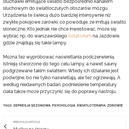
słuchawki emitujące światło bezpośrednio kanałem
słuchowym do światłoczułych obszarów mózgu.
Urządzenia te świecą dużo bardziej intensywnie niż
zwykłe pokojowe żarówki, co powoduje, że imitują światło
słoneczne. Kto jednak nie chce inwestować, może się
wybrać np. do warszawskiego
Solatorium
na Jazdowie,
gdzie znajdują się takie lampy.
Można też wypróbować naświetlania podczerwienią.
Istnieją stworzone do tego celu lampy, a nawet sauny
podgrzewane takim światłem. Wtedy ich działanie jest
podwójne, bo nie tylko naświetlają, ale też ogrzewają. A
według niedawnych badań, podniesienie temperatury
ciała także może przyczynić się do poprawy nastroju.
TAGS:
DEPRESJA SEZONOWA
,
PSYCHOLOGIA
,
ŚWIATŁOTERAPIA
,
ZDROWIE
PREVIOUS ARTICLE