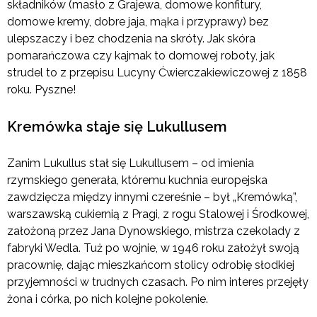
składników (masło z Grajewa, domowe konfitury,
domowe kremy, dobre jaja, mąka i przyprawy) bez
ulepszaczy i bez chodzenia na skróty. Jak skóra
pomarańczowa czy kajmak to domowej roboty, jak
strudel to z przepisu Lucyny Ćwierczakiewiczowej z 1858
roku. Pyszne!
Kremówka staje się Lukullusem
Zanim Lukullus stał się Lukullusem – od imienia
rzymskiego generała, któremu kuchnia europejska
zawdzięcza między innymi czereśnie – był „Kremówką”,
warszawską cukiernią z Pragi, z rogu Stalowej i Środkowej,
założoną przez Jana Dynowskiego, mistrza czekolady z
fabryki Wedla. Tuż po wojnie, w 1946 roku założył swoją
pracownię, dając mieszkańcom stolicy odrobię słodkiej
przyjemności w trudnych czasach. Po nim interes przejęły
żona i córka, po nich kolejne pokolenie.