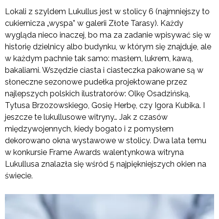
Lokali z szyldem Lukullus jest w stolicy 6 (najmniejszy to
cukiernicza „wyspa” w galerii Złote Tarasy). Każdy
wygląda nieco inaczej, bo ma za zadanie wpisywać się w
historię dzielnicy albo budynku, w którym się znajduje, ale
w każdym pachnie tak samo: masłem, lukrem, kawą,
bakaliami. Wszędzie ciasta i ciasteczka pakowane są w
słoneczne sezonowe pudełka projektowane przez
najlepszych polskich ilustratorów: Olkę Osadzińską,
Tytusa Brzozowskiego, Gosię Herbę, czy Igora Kubika. I
jeszcze te lukullusowe witryny… Jak z czasów
międzywojennych, kiedy bogato i z pomysłem
dekorowano okna wystawowe w stolicy. Dwa lata temu
w konkursie Frame Awards walentynkowa witryna
Lukullusa znalazła się wśród 5 najpiękniejszych okien na
świecie.