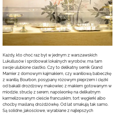
Każdy, kto choć raz był w jednym z warszawskich
Lukullusów i spróbował lokalnych wyrobów, ma tam
swoje ulubione ciastko. Czy to delikatny sernik Grand
Marnier z domowym kajmakiem, czy waniliową babeczkę
z wanilią Bourbon, posypany różowym pieprzem i ciężki
od bakalii drożdżowy makowiec z makiem gotowanym w
miodzie, struclę z serem, napoleonkę na delikatnym
karmelizowanym cieście francuskim, tort węgierki albo
choćby maślaną drożdżówkę. Od lat smakują tak samo.
Są solidne, jakościowe, wyrabiane z najlepszych