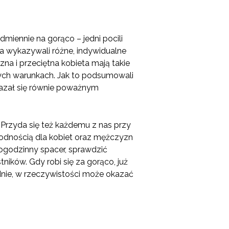
iennie na gorąco – jedni pocili
ania wykazywali różne, indywidualne
na i przeciętna kobieta mają takie
ych warunkach. Jak to podsumowali
kazał się równie poważnym
. Przyda się też każdemu z nas przy
godnością dla kobiet oraz mężczyzn
ogodzinny spacer, sprawdzić
ików. Gdy robi się za gorąco, już
dnie, w rzeczywistości może okazać