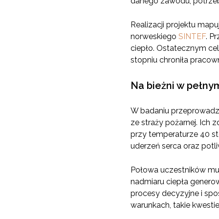
danego zawodu, potrzeb
Realizacji projektu map
norweskiego
SINTEF
. P
ciepło. Ostatecznym cel
stopniu chroniła pracow
Na bieżni w pełny
W badaniu przeprowadzon
ze straży pożarnej. Ich 
przy temperaturze 40 st
uderzeń serca oraz potl
Połowa uczestników musi
nadmiaru ciepła genero
procesy decyzyjne i spo
warunkach, takie kwesti