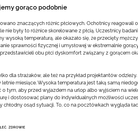
rujemy gorąco podobnie
wano znaczących różnic płciowych. Ochotnicy reagowali odm
– ale nie były to różnice skorelowane z płcią. Uczestnicy bad
ny wysoką temperaturą, ale okazało się, że przecięty mężczyz
nie sprawności fizycznej i umysłowej w ekstremalnie gorąc
 przedstawicieli obu płci dyskomfort związany z gorącem o
tylko dla strażaków, ale też na przykład projektantów odzieży
letnie miesiące. Wysoka temperatura jest taką samą niedo
 o tym, aby przed wyjazdem na urlop albo wyjściem na wiel
ę i dostosować plany do indywidualnych możliwości uczestn
my chłodny osąd sytuacji. To, co na pocztówkach wygląda ła
ŁEĆ
,
ZDROWIE