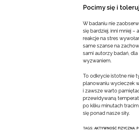
Pocimy się i tole
W badaniu nie zaobserwo
się bardziej, inni mniej 
reakcje na stres wywoła
same szanse na zachowa
sami autorzy badań, dla
wyzwaniem.
To odkrycie istotne nie 
planowaniu wycieczek w 
i zawsze warto pamiętać
przewidywaną temperatur
po kilku minutach traci
się ponad nasze siły.
TAGS:
AKTYWNOŚĆ FIZYCZNA
,
P