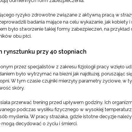
ują odmiennych form zabezpieczenia.
ującego ryzyko zdrowotne związane z aktywną pracą w straży
rzeprowadzili badania mające na celu wykazanie, jak kobiety 
em było stworzenie takiej formy zabezpieczeń, na przykład
ników obu płci.
m rynsztunku przy 40 stopniach
ym przez specjalistów z zakresu fizjologii pracy wzięło ud
zdaniem było wytrzymać na bieżni jak najdłużej, poruszając si
opni. W tym czasie czujniki mierzyły parametry życiowe, w t
iwość skóry.
ała przerwać trening przed upływem godziny. Ich organizmy
wanego podczas wysiłku fizycznego w wysokiej temperatur
sób myślenia. W pracy strażaka, gdzie istotne decyzje nal
e mogą decydować o życiu i śmierci.