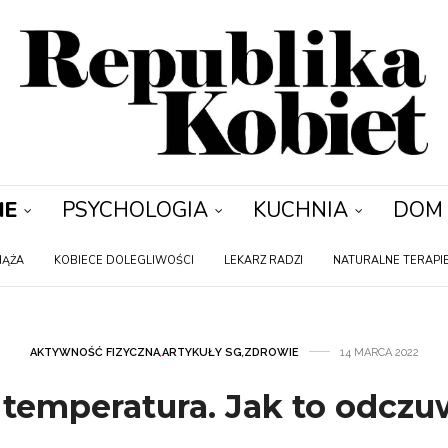
IE
PSYCHOLOGIA
KUCHNIA
DOM
IĄŻA
KOBIECE DOLEGLIWOŚCI
LEKARZ RADZI
NATURALNE TERAPI
AKTYWNOŚĆ FIZYCZNA
,
ARTYKUŁY SG
,
ZDROWIE
14 MARCA 2022
a temperatura. Jak to odcz