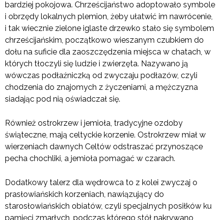
bardziej pokojowa. Chrześcijaństwo adoptowało symbole
i obrzędy lokalnych plemion, żeby ułatwić im nawrócenie,
i tak wiecznie zielone iglaste drzewko stało się symbolem
chrześcijańskim, początkowo wieszanym czubkiem do
dołu na suficie dla zaoszczędzenia miejsca w chatach, w
których tłoczyli się ludzie i zwierzęta. Nazywano ją
wówczas podłaźniczką od zwyczaju podłazów, czyli
chodzenia do znajomych z życzeniami, a mężczyzna
siadając pod nią oświadczał się.
Również ostrokrzew i jemioła, tradycyjne ozdoby
świąteczne, mają celtyckie korzenie. Ostrokrzew miał w
wierzeniach dawnych Celtów odstraszać przynoszące
pecha chochliki, a jemioła pomagać w czarach.
Dodatkowy talerz dla wędrowca to z kolei zwyczaj o
prasłowiańskich korzeniach, nawiązujący do
starosłowiańskich obiatów, czyli specjalnych posiłków ku
pamięci zmarłych, podczas którego stół nakrywano