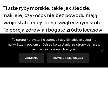
Tłuste ryby morskie, takie jak śledzie,
makrele, czy łosoś nie bez powodu mają
swoje stałe miejsce na świątecznym stole.
To porcja zdrowia i bogate źródło kwasów
omega-3, które wraz z omega-6
Ta strona korzysta z ciasteczek aby świadczyć usługi na
wspomagają rozszerzanie naczyń
najwyższym poziomie. Dalsze korzystanie ze strony oznacza,
że zgadzasz się na ich użycie.
krwionośnych, obniżają poziom złego
ZAMKNIJ
DOWIEDZ SIĘ WIĘCEJ
cholesterolu, regulują ciśnienie tętnicze
oraz przyspieszają przemianę materii. Nie
lubisz śledzi z cebulką w occie lub oleju, a
chcesz mieć na wigilijnym stole tradycyjne
danie? Tradycyjna sałatka śledziowa to jest
to!