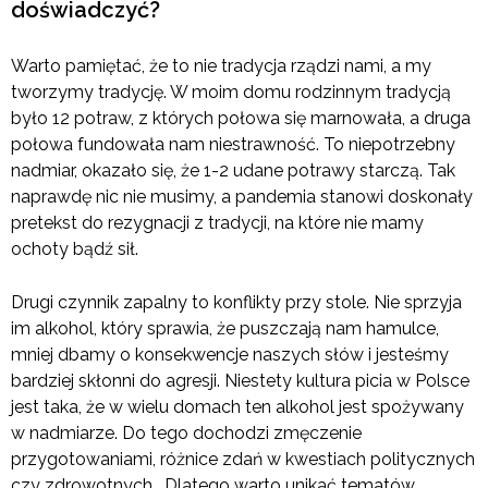
doświadczyć?
Warto pamiętać, że to nie tradycja rządzi nami, a my
tworzymy tradycję. W moim domu rodzinnym tradycją
było 12 potraw, z których połowa się marnowała, a druga
połowa fundowała nam niestrawność. To niepotrzebny
nadmiar, okazało się, że 1-2 udane potrawy starczą. Tak
naprawdę nic nie musimy, a pandemia stanowi doskonały
pretekst do rezygnacji z tradycji, na które nie mamy
ochoty bądź sił.
Drugi czynnik zapalny to konflikty przy stole. Nie sprzyja
im alkohol, który sprawia, że puszczają nam hamulce,
mniej dbamy o konsekwencje naszych słów i jesteśmy
bardziej skłonni do agresji. Niestety kultura picia w Polsce
jest taka, że w wielu domach ten alkohol jest spożywany
w nadmiarze. Do tego dochodzi zmęczenie
przygotowaniami, różnice zdań w kwestiach politycznych
czy zdrowotnych… Dlatego warto unikać tematów