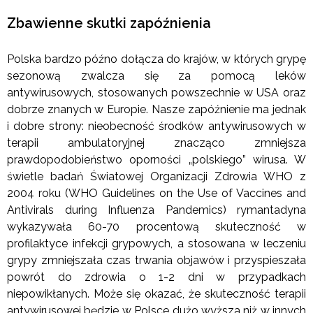
Zbawienne skutki zapóźnienia
Polska bardzo późno dołącza do krajów, w których grypę
sezonową zwalcza się za pomocą leków
antywirusowych, stosowanych powszechnie w USA oraz
dobrze znanych w Europie. Nasze zapóźnienie ma jednak
i dobre strony: nieobecność środków antywirusowych w
terapii ambulatoryjnej znacząco zmniejsza
prawdopodobieństwo oporności „polskiego” wirusa. W
świetle badań Światowej Organizacji Zdrowia WHO z
2004 roku (WHO Guidelines on the Use of Vaccines and
Antivirals during Influenza Pandemics) rymantadyna
wykazywała 60-70 procentową skuteczność w
profilaktyce infekcji grypowych, a stosowana w leczeniu
grypy zmniejszała czas trwania objawów i przyspieszała
powrót do zdrowia o 1-2 dni w przypadkach
niepowikłanych. Może się okazać, że skuteczność terapii
antywirusowej będzie w Polsce dużo wyższa niż w innych