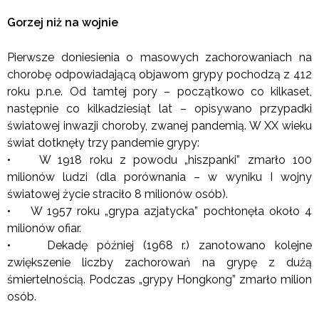
Gorzej niż na wojnie
Pierwsze doniesienia o masowych zachorowaniach na
chorobę odpowiadającą objawom grypy pochodzą z 412
roku p.n.e. Od tamtej pory – początkowo co kilkaset,
następnie co kilkadziesiąt lat – opisywano przypadki
światowej inwazji choroby, zwanej pandemią. W XX wieku
świat dotknęły trzy pandemie grypy:
• W 1918 roku z powodu „hiszpanki” zmarło 100
milionów ludzi (dla porównania – w wyniku I wojny
światowej życie straciło 8 milionów osób).
• W 1957 roku „grypa azjatycka” pochłonęła około 4
milionów ofiar.
• Dekadę później (1968 r.) zanotowano kolejne
zwiększenie liczby zachorowań na grypę z dużą
śmiertelnością. Podczas „grypy Hongkong” zmarło milion
osób.