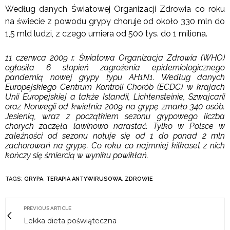
Według danych Światowej Organizacji Zdrowia co roku
na świecie z powodu grypy choruje od około 330 mln do
1,5 mld ludzi, z czego umiera od 500 tys. do 1 miliona.
11 czerwca 2009 r. Światowa Organizacja Zdrowia (WHO)
ogłosiła 6 stopień zagrożenia epidemiologicznego
pandemią nowej grypy typu AH1N1. Według danych
Europejskiego Centrum Kontroli Chorób (ECDC) w krajach
Unii Europejskiej a także Islandii, Lichtensteinie, Szwajcarii
oraz Norwegii od kwietnia 2009 na grypę zmarło 340 osób.
Jesienią, wraz z początkiem sezonu grypowego liczba
chorych zaczęła lawinowo narastać. Tylko w Polsce w
zależności od sezonu notuje się od 1 do ponad 2 mln
zachorowań na grypę. Co roku co najmniej kilkaset z nich
kończy się śmiercią w wyniku powikłań.
TAGS:
GRYPA
,
TERAPIA ANTYWIRUSOWA
,
ZDROWIE
PREVIOUS ARTICLE
Lekka dieta poświąteczna