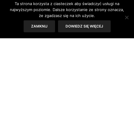
Ta strona korzysta z ciasteczek aby świadczyć usługi na
najwyższym poziomie. Dalsze korzystanie ze strony oznacza,
że zgadzasz się na ich użycie.
ZAMKNIJ
DOWIEDZ SIĘ WIĘCEJ
„Trening jest bardzo ważny w rozwoju sportowym. Nawet
najlepsi golfiści na świecie brali lekcje gry i do tej pory je
biorą. Warto więc brać z nich przykład” – powiedział
Mariusz Czerkawski, decydując się na przyłączenie do
projektu. Dzięki temu przedsięwzięciu PGA Polska chce
promować profesjonalizm, którego trenerzy PGA będą
najlepszym przykładem. Akcja obejmie kilkanaście
klubów golfowych w Polsce, na których uczą