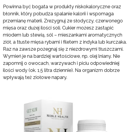
Powinna być bogata w produkty niskokaloryczne oraz
błonnik, który pobudza spalanie kalorii i wspomaga
przemianę materii. Zrezygnuj ze słodyczy, czerwonego
mięsa oraz dużej ilości soli. Cukier możesz zastąpić
miodem lub stewią, sól – mieszankami aromatycznych
ziół, a tłuste mięsa rybami i filetem z indyka lub kurczaka.
Raz na zawsze pożegnaj się z niezdrowymi tłuszczami.
Wymień je na bardziej wartościowe, np. olej lniany. Nie
zapomnij o owocach, warzywach i piciu odpowiedniej
ilości wody (ok. 1,5 litra dziennie). Na organizm dobrze
wpływają też ziołowe napary.