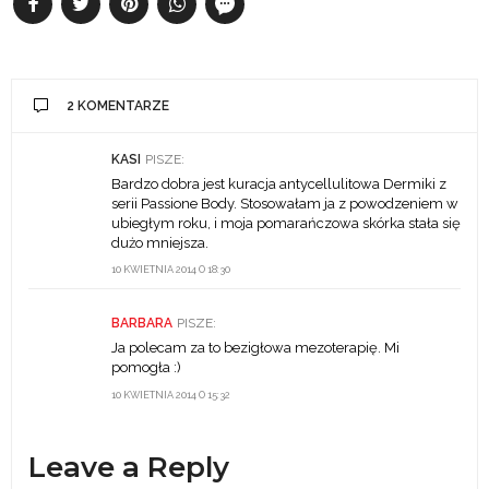
2 KOMENTARZE
KASI
PISZE:
Bardzo dobra jest kuracja antycellulitowa Dermiki z
serii Passione Body. Stosowałam ja z powodzeniem w
ubiegłym roku, i moja pomarańczowa skórka stała się
dużo mniejsza.
10 KWIETNIA 2014 O 18:30
BARBARA
PISZE:
Ja polecam za to bezigłowa mezoterapię. Mi
pomogła :)
10 KWIETNIA 2014 O 15:32
Leave a Reply