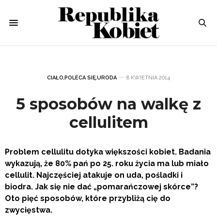
CIAŁO
,
POLECA SIĘ
,
URODA
8 KWIETNIA 2014
5 sposobów na walkę z
cellulitem
Problem cellulitu dotyka większości kobiet. Badania
wykazują, że 80% pań po 25. roku życia ma lub miało
cellulit. Najczęściej atakuje on uda, pośladki i
biodra.
Jak się nie dać „pomarańczowej skórce”?
Oto pięć sposobów, które przybliżą cię do
zwycięstwa.