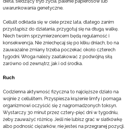
dieta, siedzący tryb życia, palenie papierosów lub
uwarunkowania genetyczne.
Cellulit odkłada się w ciele przez lata, dlatego zanim
przystąpisz do działania, przygotuj się na długą walkę.
Niech twoim sprzymierzeńcem będą regularność i
konsekwencja. Nie zniechęcaj się po kilku dniach, bo na
zauważalne zmiany trzeba poczekać około czterech
tygodni. Wroga należy zaatakować z podwójną siłą
zarówno od zewnątrz, jak i od środka.
Ruch
Codzienna aktywność fizyczna to najcięższe działo na
wojnie z cellulitem. Przyspiesza krążenie limfy i pomaga
organizmowi oczyścić się z nagromadzonych toksyn.
Wystarczy 30 minut przez cztery-pięć dni w tygodniu,
żeby zauważyć różnicę. Jeśli nie lubisz grać w siatkówkę
albo podnosić ciężarków, nie jesteś na przegranej pozycji.