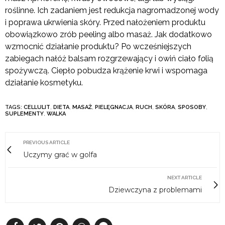
roślinne. Ich zadaniem jest redukcja nagromadzonej wody
i poprawa ukrwienia skóry. Przed nałożeniem produktu
obowiązkowo zrób peeling albo masaż. Jak dodatkowo
wzmocnić działanie produktu? Po wcześniejszych
zabiegach nałóż balsam rozgrzewający i owiń ciało f
o
lią
spożywczą. Ciepło pobudza krążenie krwi i wspomaga
działanie kosmetyku.
TAGS:
CELLULIT
,
DIETA
,
MASAŻ
,
PIELĘGNACJA
,
RUCH
,
SKÓRA
,
SPOSOBY
,
SUPLEMENTY
,
WALKA
PREVIOUS ARTICLE
Uczymy grać w golfa
NEXT ARTICLE
Dziewczyna z problemami