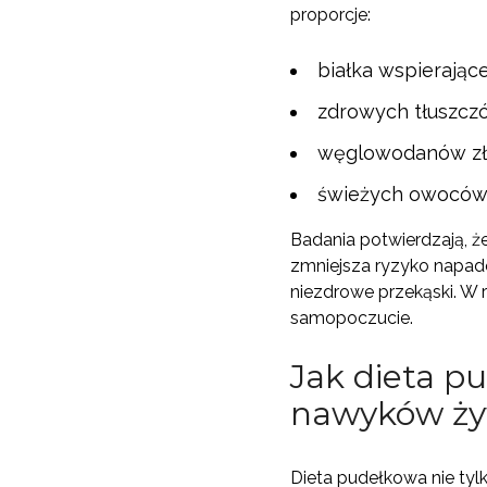
proporcje:
białka wspierając
zdrowych tłuszcz
węglowodanów zło
świeżych owoców i
Badania potwierdzają, że
zmniejsza ryzyko napadó
niezdrowe przekąski. W 
samopoczucie.
Jak dieta p
nawyków ży
Dieta pudełkowa nie tyl