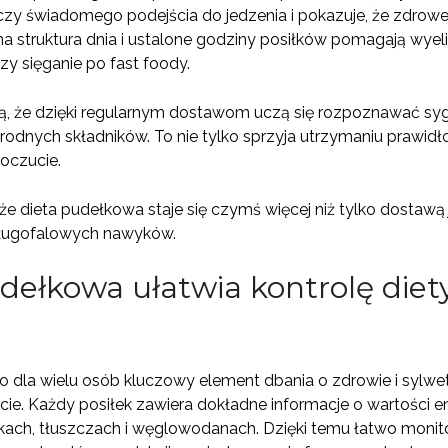
y świadomego podejścia do jedzenia i pokazuje, że zdrow
a struktura dnia i ustalone godziny posiłków pomagają wyel
zy sięganie po fast foody.
ą, że dzięki regularnym dostawom uczą się rozpoznawać sygna
rodnych składników. To nie tylko sprzyja utrzymaniu prawidło
oczucie.
że dieta pudełkowa staje się czymś więcej niż tylko dostawą 
ługofalowych nawyków.
dełkowa ułatwia kontrolę diety
to dla wielu osób kluczowy element dbania o zdrowie i sylw
ie. Każdy posiłek zawiera dokładne informacje o wartości e
kach, tłuszczach i węglowodanach. Dzięki temu łatwo monit