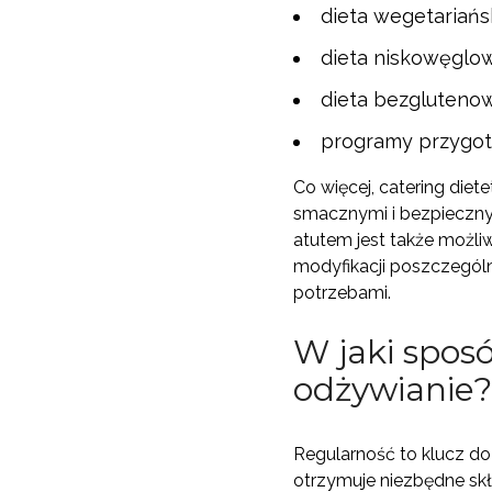
dieta wegetariańs
dieta niskowęglo
dieta bezgluteno
programy przygot
Co więcej, catering diet
smacznymi i bezpiecznym
atutem jest także możli
modyfikacji poszczególn
potrzebami.
W jaki spos
odżywianie?
Regularność to klucz d
otrzymuje niezbędne sk