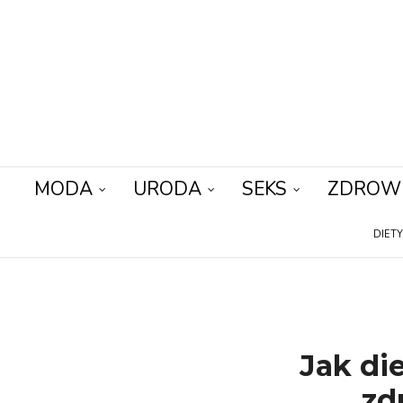
MODA
URODA
SEKS
ZDROW
DIET
Jak di
zd