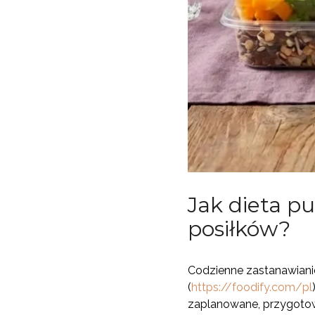
Jak dieta p
posiłków?
Codzienne zastanawianie
(
https://foodify.com/pl
zaplanowane, przygotowa