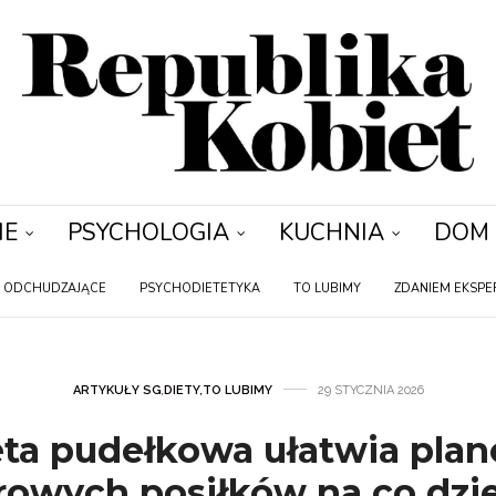
IE
PSYCHOLOGIA
KUCHNIA
DOM
Y ODCHUDZAJĄCE
PSYCHODIETETYKA
TO LUBIMY
ZDANIEM EKSPE
ARTYKUŁY SG
,
DIETY
,
TO LUBIMY
29 STYCZNIA 2026
eta pudełkowa ułatwia pla
rowych posiłków na co dzi