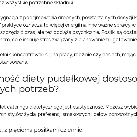
z wszystkie potrzebne składniki.
zygnacja z podejmowania drobnych, powtarzalnych decyzji ku
praktyce oznacza to więcej energii na inne ważne sprawy w c
szczędzić czas, ale też odciąża psychicznie. Posiłki są dost
m, co eliminuje stres związany z planowaniem i gotowani
łni skoncentrować się na pracy, rodzinie czy pasjach, mając
bilansowana.
zność diety pudełkowej dostoso
ych potrzeb?
let cateringu dietetycznego jest elastyczność. Możesz wybie
 stylów życia, preferencji smakowych i celów zdrowotnych. W
, z pięcioma posiłkami dziennie,