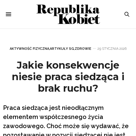
AKTYWNOŚĆ FIZYCZNA
,
ARTYKUŁY SG
,
ZDROWIE
29 STYCZNIA 2026
Jakie konsekwencje
niesie praca siedząca i
brak ruchu?
Praca siedząca jest nieodłącznym
elementem współczesnego życia
zawodowego. Choć może się wydawać, że
pozostawanie w pozycji siedzącej nie jest