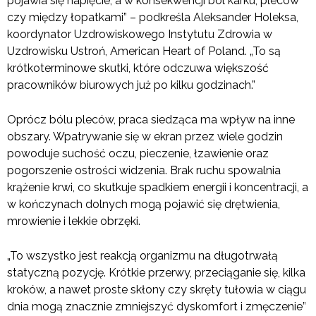
pojawia się napięcie, a w konsekwencji ból karku, pleców
czy między łopatkami” – podkreśla Aleksander Holeksa,
koordynator Uzdrowiskowego Instytutu Zdrowia w
Uzdrowisku Ustroń, American Heart of Poland. „To są
krótkoterminowe skutki, które odczuwa większość
pracowników biurowych już po kilku godzinach.”
Oprócz bólu pleców, praca siedząca ma wpływ na inne
obszary. Wpatrywanie się w ekran przez wiele godzin
powoduje suchość oczu, pieczenie, łzawienie oraz
pogorszenie ostrości widzenia. Brak ruchu spowalnia
krążenie krwi, co skutkuje spadkiem energii i koncentracji, a
w kończynach dolnych mogą pojawić się drętwienia,
mrowienie i lekkie obrzęki.
„To wszystko jest reakcją organizmu na długotrwałą
statyczną pozycję. Krótkie przerwy, przeciąganie się, kilka
kroków, a nawet proste skłony czy skręty tułowia w ciągu
dnia mogą znacznie zmniejszyć dyskomfort i zmęczenie”