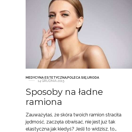
MEDYCYNA ESTETYCZNA
,
POLECA SIĘ
,
URODA
14 GRUDNIA 2015
Sposoby na ładne
ramiona
Zauważyłaś, że skóra twoich ramion straciła
jędrność, zaczęła obwisać, nie jest już tak
elastyczna jak kiedyś? Jeśli to widzisz, to…