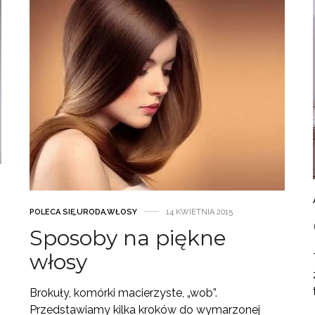
POLECA SIĘ
,
URODA
,
WŁOSY
14 KWIETNIA 2015
Sposoby na piękne
włosy
Brokuły, komórki macierzyste, „wob”.
Przedstawiamy kilka kroków do wymarzonej