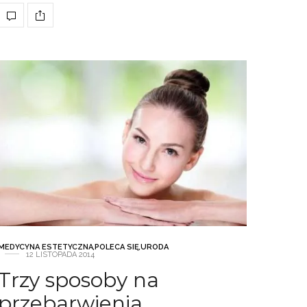
MEDYCYNA ESTETYCZNA
,
POLECA SIĘ
,
URODA
12 LISTOPADA 2014
Trzy sposoby na
przebarwienia