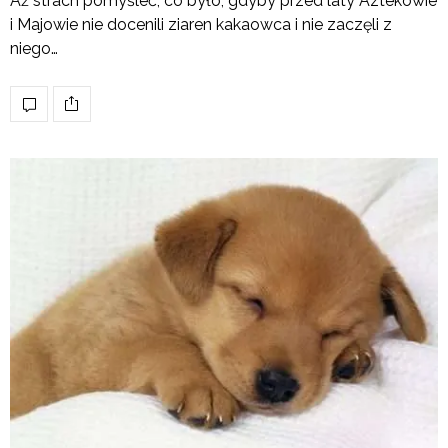
Aż strach pomyśleć, co było, gdyby przed laty Aztekowie
i Majowie nie docenili ziaren kakaowca i nie zaczęli z
niego…