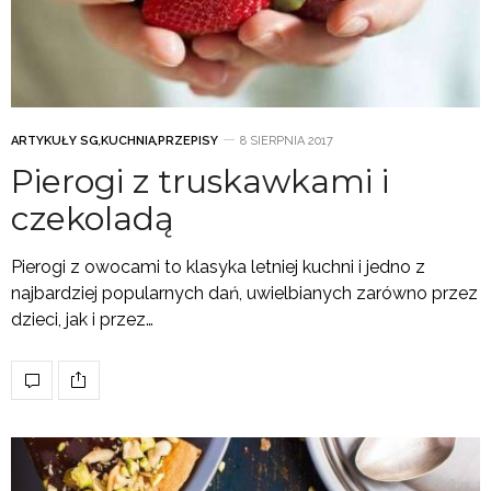
ARTYKUŁY SG
,
KUCHNIA
,
PRZEPISY
8 SIERPNIA 2017
Pierogi z truskawkami i
czekoladą
Pierogi z owocami to klasyka letniej kuchni i jedno z
najbardziej popularnych dań, uwielbianych zarówno przez
dzieci, jak i przez…