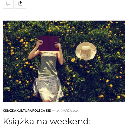
KSIĄŻKA
,
KULTURA
,
POLECA SIĘ
29 MARCA 2019
Książka na weekend: