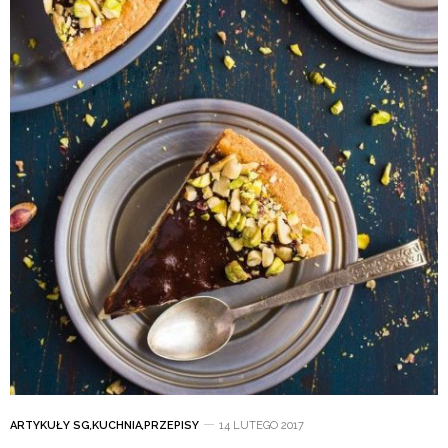
ARTYKUŁY SG
,
KUCHNIA
,
PRZEPISY
14 LUTEGO 2017