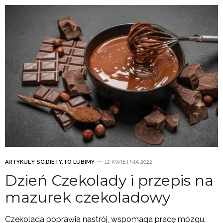
ARTYKUŁY SG
,
DIETY
,
TO LUBIMY
12 KWIETNIA 2022
Dzień Czekolady i przepis na
mazurek czekoladowy
Czekolada poprawia nastrój, wspomaga pracę mózgu,