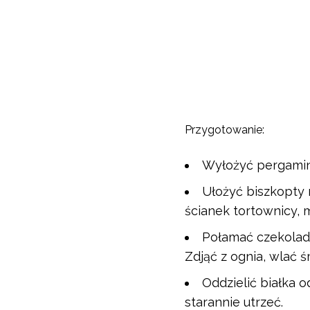
Przygotowanie:
Wyłożyć pergamin
Ułożyć biszkopty 
ścianek tortownicy, m
Połamać czekoladę
Zdjąć z ognia, wlać 
Oddzielić białka o
starannie utrzeć.