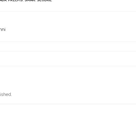
ADA
,
PRZEPIS
,
SMAKI
,
SŁODKIE
hni
ished.