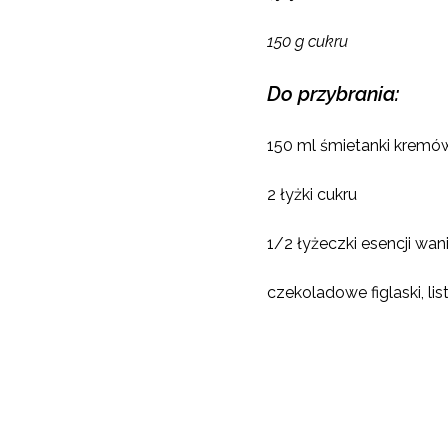
150 g cukru
Do przybrania:
150 ml śmietanki kremó
2 łyżki cukru
1/2 łyżeczki esencji wani
czekoladowe figlaski, li