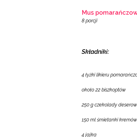
Mus pomarańczow
8 porcji
Składniki:
4 łyżki likieru pomarańc
około 22 biszkoptów
250 g czekolady deserow
150 ml śmietanki kremów
4 jajka