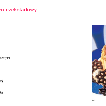
o-czekoladowy
zowego
ej
ki