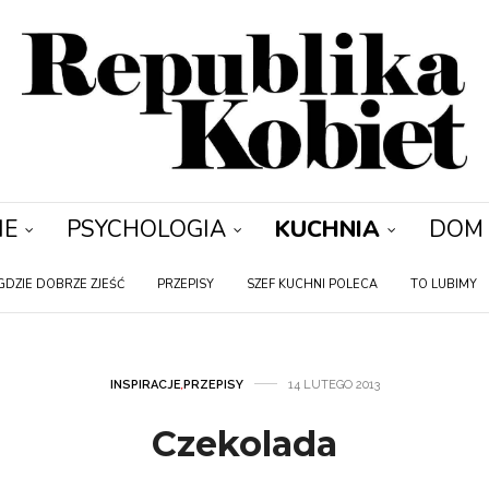
IE
PSYCHOLOGIA
KUCHNIA
DOM
GDZIE DOBRZE ZJEŚĆ
PRZEPISY
SZEF KUCHNI POLECA
TO LUBIMY
INSPIRACJE
,
PRZEPISY
14 LUTEGO 2013
Czekolada