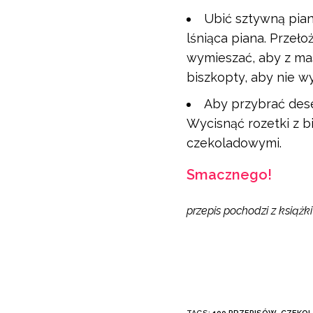
Ubić sztywną pian
lśniąca piana. Przeł
wymieszać, aby z mas
biszkopty, aby nie w
Aby przybrać dese
Wycisnąć rozetki z 
czekoladowymi.
Smacznego!
przepis pochodzi z książ