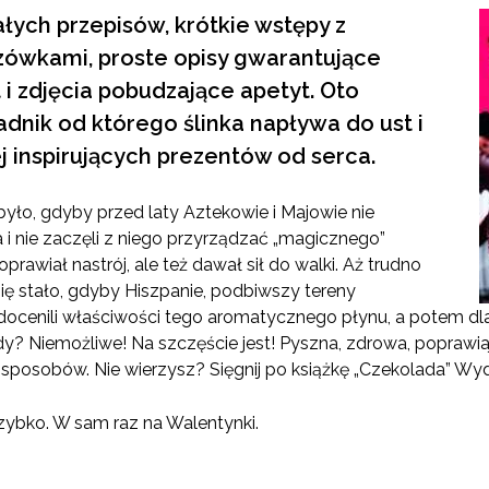
łych przepisów, krótkie wstępy z
ówkami, proste opisy gwarantujące
 i zdjęcia pobudzające apetyt. Oto
dnik od którego ślinka napływa do ust i
ej inspirujących prezentów od serca.
było, gdyby przed laty Aztekowie i Majowie nie
 i nie zaczęli z niego przyrządzać „magicznego”
poprawiał nastrój, ale też dawał sił do walki. Aż trudno
się stało, gdyby Hiszpanie, podbiwszy tereny
ocenili właściwości tego aromatycznego płynu, a potem dla 
y? Niemożliwe! Na szczęście jest! Pyszna, zdrowa, poprawiają
posobów. Nie wierzysz? Sięgnij po książkę „Czekolada” Wyd
zybko. W sam raz na Walentynki.