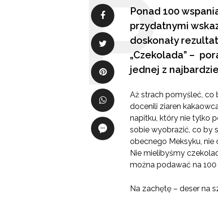
Ponad 100 wspania
przydatnymi wskaz
doskonały rezultat
„Czekolada” – pora
jednej z najbardzi
Aż strach pomyśleć, co 
docenili ziaren kakaowca
napitku, który nie tylko 
sobie wyobrazić, co by 
obecnego Meksyku, nie d
Nie mielibyśmy czekolad
można podawać na 100 s
Na zachętę – deser na s