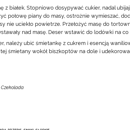
ę z białek. Stopniowo dosypywać cukier, nadal ubija
ożyć połowę piany do masy, ostrożnie wymieszać, doda
y nie uciekło powietrze. Przełożyć masę do tortown
ystawały nad masę. Deser wstawić do lodówki na co 
r, należy ubić śmietankę z cukrem i esencją wanilio
bitej śmietany wokół biszkoptów na dole i udekoro
ki Czekolada