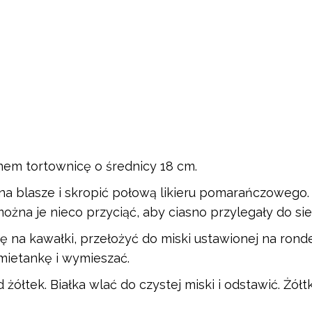
em tortownicę o średnicy 18 cm.
na blasze i skropić połową likieru pomarańczowego
ożna je nieco przyciąć, aby ciasno przylegały do sie
 na kawałki, przełożyć do miski ustawionej na ronde
śmietankę i wymieszać.
d żółtek. Białka wlać do czystej miski i odstawić. Żół