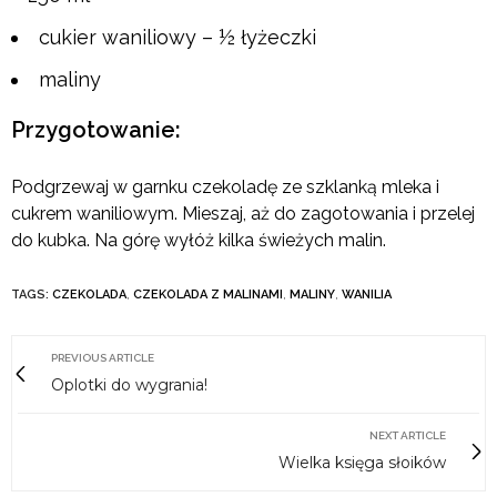
cukier waniliowy – ½ łyżeczki
maliny
Przygotowanie:
Podgrzewaj w garnku czekoladę ze szklanką mleka i
cukrem waniliowym. Mieszaj, aż do zagotowania i przelej
do kubka. Na górę wyłóż kilka świeżych malin.
TAGS:
CZEKOLADA
,
CZEKOLADA Z MALINAMI
,
MALINY
,
WANILIA
PREVIOUS ARTICLE
Oplotki do wygrania!
NEXT ARTICLE
Wielka księga słoików