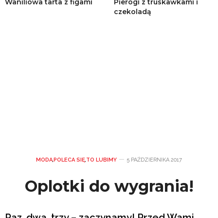
Waniliowa tarta z figami
Pierogi z truskawkami i
czekoladą
MODA
,
POLECA SIĘ
,
TO LUBIMY
5 PAŹDZIERNIKA 2017
Oplotki do wygrania!
Raz, dwa, trzy – zaczynamy! Przed Wami