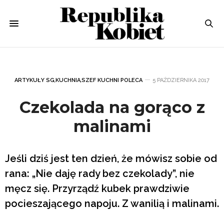
ARTYKUŁY SG
,
KUCHNIA
,
SZEF KUCHNI POLECA
5 PAŹDZIERNIKA 2017
Czekolada na gorąco z
malinami
Jeśli dziś jest ten dzień, że mówisz sobie od
rana: „Nie daję rady bez czekolady”, nie
męcz się. Przyrządź kubek prawdziwie
pocieszającego napoju. Z wanilią i malinami.