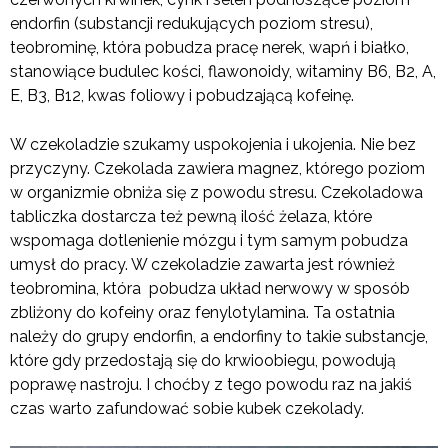
endorfin (substancji redukujących poziom stresu),
teobrominę, która pobudza pracę nerek, wapń i białko,
stanowiące budulec kości, flawonoidy, witaminy B6, B2, A,
E, B3, B12, kwas foliowy i pobudzającą kofeinę.
W czekoladzie szukamy uspokojenia i ukojenia. Nie bez
przyczyny. Czekolada zawiera magnez, którego poziom
w organizmie obniża się z powodu stresu. Czekoladowa
tabliczka dostarcza też pewną ilość żelaza, które
wspomaga dotlenienie mózgu i tym samym pobudza
umysł do pracy. W czekoladzie zawarta jest również
teobromina, która pobudza układ nerwowy w sposób
zbliżony do kofeiny oraz fenylotylamina. Ta ostatnia
należy do grupy endorfin, a endorfiny to takie substancje,
które gdy przedostają się do krwioobiegu, powodują
poprawę nastroju. I choćby z tego powodu raz na jakiś
czas warto zafundować sobie kubek czekolady.