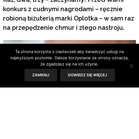
konkurs z cudnymi nagrodami – ręcznie
robioną biżuterią marki Oplotka – w sam raz
na przepędzenie chmur i złego nastroju.
Ta strona korzysta z ciasteczek aby świadczyć usługi na
najwyższym poziomie. Dalsze korzystanie ze strony oznacza,
że zgadzasz się na ich użycie.
ZAMKNIJ
DOWIEDZ SIĘ WIĘCEJ