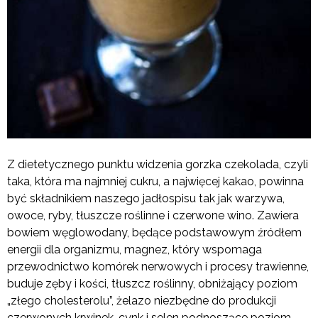
Z dietetycznego punktu widzenia gorzka czekolada, czyli
taka, która ma najmniej cukru, a najwięcej kakao, powinna
być składnikiem naszego jadłospisu tak jak warzywa,
owoce, ryby, tłuszcze roślinne i czerwone wino. Zawiera
bowiem węglowodany, będące podstawowym źródłem
energii dla organizmu, magnez, który wspomaga
przewodnictwo komórek nerwowych i procesy trawienne,
buduje zęby i kości, tłuszcz roślinny, obniżający poziom
„złego cholesterolu”, żelazo niezbędne do produkcji
czerwonych krwinek, cynk i selen podnoszące poziom