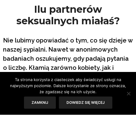
Ilu partnerów
seksualnych miałaś?
Nie lubimy opowiadać o tym, co się dzieje w
naszej sypialni. Nawet w anonimowych
badaniach oszukujemy, gdy padają pytania
o liczbę. Kłamią zarówno kobiety, jak i
mężczyźni, ale w innym celu.
Ta strona korzysta z ciasteczek aby świadczyć usługi na
najwyższym poziomie. Dalsze korzystanie ze strony oznacza,
Tekst: Sylwia Skorstad
że zgadzasz się na ich użycie.
ZAMKNIJ
DOWIEDZ SIĘ WIĘCEJ