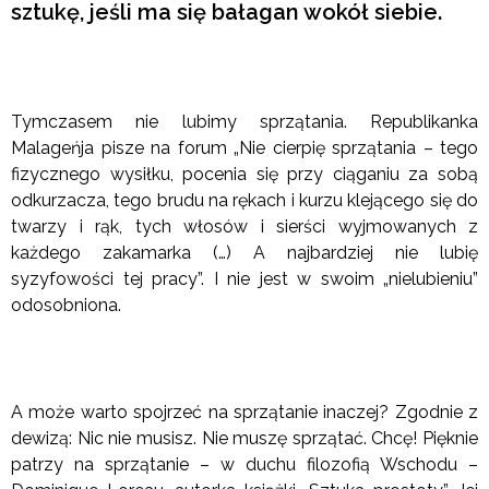
sztukę, jeśli ma się bałagan wokół siebie.
Tymczasem nie lubimy sprzątania. Republikanka
Malageńja pisze na forum „Nie cierpię sprzątania – tego
fizycznego wysiłku, pocenia się przy ciąganiu za sobą
odkurzacza, tego brudu na rękach i kurzu klejącego się do
twarzy i rąk, tych włosów i sierści wyjmowanych z
każdego zakamarka (…) A najbardziej nie lubię
syzyfowości tej pracy”. I nie jest w swoim „nielubieniu”
odosobniona.
A może warto spojrzeć na sprzątanie inaczej? Zgodnie z
dewizą: Nic nie musisz. Nie muszę sprzątać. Chcę! Pięknie
patrzy na sprzątanie – w duchu filozofią Wschodu –