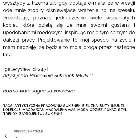
wyszłyby z trzema lub gdy dostaję e-maila, że w kreacji
ode mnie zrobiły olśniewające wrażenie np. na weselu.
Projektując, poznaję jednocześnie wiele wspaniałych
kobiet, które dzielą się ze mną swoimi gustami i
upodobaniami modowymi inspirując mnie tym samym do
dalszej pracy. Projektowanie to mój sposób na życie i
mam nadzieję, że będzie to moja droga przez następne
lata.
[galleryview id=247]
Artystyczna Pracownia Sukienek IMUNZI
Rozmawiała Jagna Jaworowska
TAGS:
ARTYSTYCZNA PRACOWNIA SUKIENEK
,
BIELIZNA
,
BUTY
,
IMUNZI
,
KOLEKCJE
,
MAGDA WAŚ
,
MAGDALENA WAŚ
,
MODA
,
ODZIEŻ
,
POKAZ
,
STYL
,
TRENDY
,
ZAPROJEKTUJ SUKIENKĘ
PREVIOUS ARTICLE