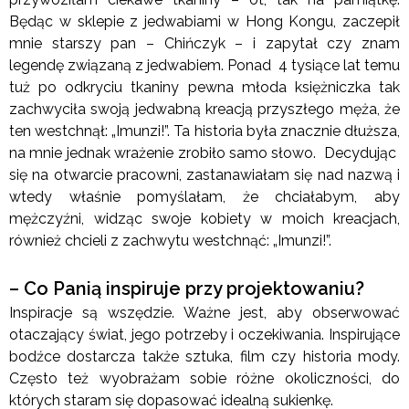
Będąc w sklepie z jedwabiami w Hong Kongu, zaczepił
mnie starszy pan – Chińczyk – i zapytał czy znam
legendę związaną z jedwabiem. Ponad 4 tysiące lat temu
tuż po odkryciu tkaniny pewna młoda księżniczka tak
zachwyciła swoją jedwabną kreacją przyszłego męża, że
ten westchnął: „Imunzi!”. Ta historia była znacznie dłuższa,
na mnie jednak wrażenie zrobiło samo słowo. Decydując
się na otwarcie pracowni, zastanawiałam się nad nazwą i
wtedy właśnie pomyślałam, że chciałabym, aby
mężczyźni, widząc swoje kobiety w moich kreacjach,
również chcieli z zachwytu westchnąć: „Imunzi!”.
– Co Panią inspiruje przy projektowaniu?
Inspiracje są wszędzie. Ważne jest, aby obserwować
otaczający świat, jego potrzeby i oczekiwania. Inspirujące
bodźce dostarcza także sztuka, film czy historia mody.
Często też wyobrażam sobie różne okoliczności, do
których staram się dopasować idealną sukienkę.