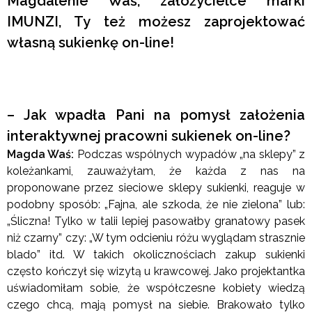
Magdalenie Waś, założycielce marki
IMUNZI, Ty też możesz zaprojektować
własną sukienkę on-line!
– Jak wpadła Pani na pomysł założenia
interaktywnej pracowni sukienek on-line?
Magda Waś:
Podczas wspólnych wypadów „na sklepy” z
koleżankami, zauważyłam, że każda z nas na
proponowane przez sieciowe sklepy sukienki, reaguje w
podobny sposób: „Fajna, ale szkoda, że nie zielona” lub:
„Śliczna! Tylko w talii lepiej pasowałby granatowy pasek
niż czarny” czy: „W tym odcieniu różu wyglądam strasznie
blado” itd. W takich okolicznościach zakup sukienki
często kończył się wizytą u krawcowej. Jako projektantka
uświadomiłam sobie, że współczesne kobiety wiedzą
czego chcą, mają pomysł na siebie. Brakowało tylko