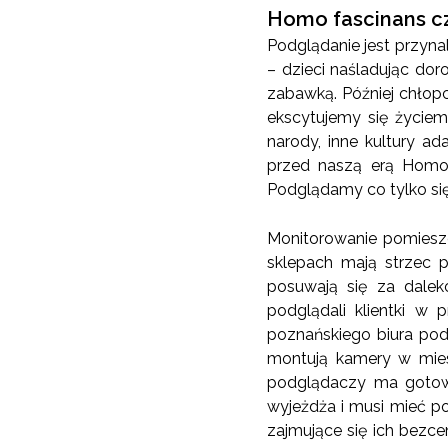
Homo fascinans cz
Podglądanie jest przyna
– dzieci naśladując dor
zabawką. Później chłopc
ekscytujemy się życie
narody, inne kultury a
przed naszą erą Homo 
Podglądamy co tylko się
Monitorowanie pomies
sklepach mają strzec p
posuwają się za dalek
podglądali klientki w 
poznańskiego biura po
montują kamery w miesz
podglądaczy ma gotowe
wyjeżdża i musi mieć p
zajmujące się ich bezc