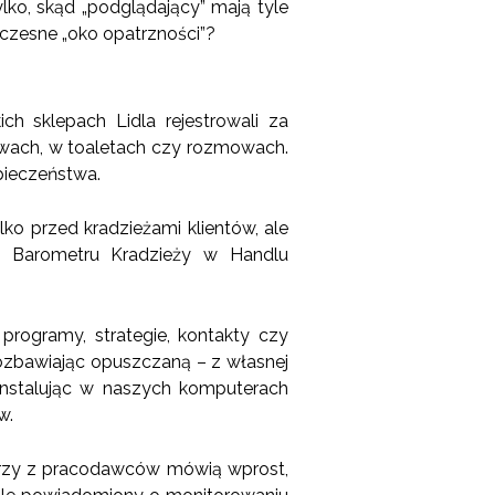
lko, skąd „podglądający” mają tyle
łczesne „oko opatrzności”?
ch sklepach Lidla rejestrowali za
rwach, w toaletach czy rozmowach.
pieczeństwa.
lko przed kradzieżami klientów, ale
o Barometru Kradzieży w Handlu
 programy, strategie, kontakty czy
pozbawiając opuszczaną – z własnej
instalując w naszych komputerach
w.
órzy z pracodawców mówią wprost,