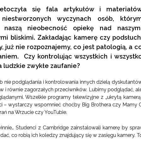
etoczyła się fala artykułów i materiałó
 niestworzonych wyczynach osób, który
 naszą nieobecność opiekę nad naszym
i bliskimi. Zakładając kamerę czy podsłuch
 już nie rozpoznajemy, co jest patologią, a c
iem. Czy kontrolując wszystkich i wszystk
a ludzkie zwykłe zaufanie?
ub nie podglądania i kontrolowania innych dzielą dyskutantó
w i równie zagorzałych przeciwników. Lubimy podglądać, al
glądanymi. Wszelkie programy telewizyjne z „ukrytą kamerą
ci – wystarczy wspomnieć choćby Big Brothera czy Mamy Cię
rań na Wrzucie czy YouTubie.
winnie… Studenci z Cambridge zainstalowali kamerę by spra
dać, co robią ich koledzy znajdujący się w zasięgu kamery. T