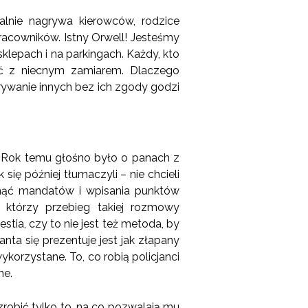
galnie nagrywa kierowców, rodzice
pracowników. Istny Orwell! Jesteśmy
sklepach i na parkingach. Każdy, kto
ać z niecnym zamiarem. Dlaczego
ywanie innych bez ich zgody godzi
. Rok temu głośno było o panach z
się później tłumaczyli – nie chcieli
knąć mandatów i wpisania punktów
, którzy przebieg takiej rozmowy
tia, czy to nie jest też metoda, by
ta się prezentuje jest jak złapany
ykorzystane. To, co robią policjanci
ne.
zrobić tylko to, na co pozwalają mu