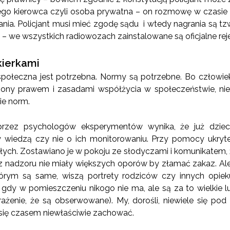
ego kierowca czyli osoba prywatna – on rozmowę w czasie 
nia. Policjant musi mieć zgodę sądu i wtedy nagrania są tz
– we wszystkich radiowozach zainstalowane są oficjalne rejes
kierkami
społeczna jest potrzebna. Normy są potrzebne. Bo człowiek
iczony prawem i zasadami współżycia w społeczeństwie, ni
ie norm.
rzez psychologów eksperymentów wynika, że już dzieci
y wiedzą czy nie o ich monitorowaniu. Przy pomocy ukryte
osłych. Zostawiano je w pokoju ze słodyczami i komunikatem, 
 nadzoru nie miały większych oporów by złamać zakaz. Ale… 
órym są same, wiszą portrety rodziców czy innych opie
 gdy w pomieszczeniu nikogo nie ma, ale są za to wielkie l
rażenie, że są obserwowane). My, dorośli, niewiele się po
 się czasem niewłaściwie zachować.