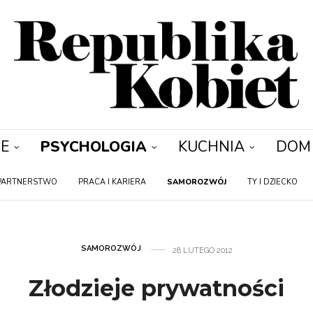
E
PSYCHOLOGIA
KUCHNIA
DOM
PARTNERSTWO
PRACA I KARIERA
SAMOROZWÓJ
TY I DZIECKO
SAMOROZWÓJ
28 LUTEGO 2012
Złodzieje prywatności