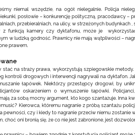
eśmy niemal wszędzie, na ogół nielegalnie. Policja niele
piekunki, posłowie – konkurencję polityczną, pracodawcy – 
niach, przebieralniach, na ulicy, w strzeżonych budynkach , 
ny z funkcją kamery czy dyktafonu, może je wykorzyst
m w ludzką godność. Prawnicy nie mają wątpliwości – nagr
ione prawem.
owane
cy stać na straży prawa, wykorzystują szpiegowskie metody
g kontroli drogowych i interwencji nagrywali na dyktafon. Jak 
uszanie łapówek. Niektórzy przestępcy drogowi, by uni
olicjantów oskarżeniem o wymuszenie łapówki. Policjanci
mają za sobą mocny argument, kto kogo szantażuje. Inna kwes
usić? Kierowca, któremu nagranie z próbą szantażu policjan
a pewności, czy i kiedy to nagranie przeciw niemu zostanie w
, choć oni bronią się, że co nie jest zabronione, jest dozwolo
się prawnicy – bowiem zgodnie z konstytucją policjant może 