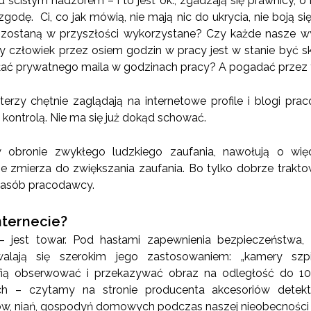
 ścisłym nadzorem – i to jest ok., zgadzają się prawnicy, 
zgodę. Ci, co jak mówią, nie mają nic do ukrycia, nie boją 
a zostaną w przyszłości wykorzystane? Czy każde nasze wy
zy człowiek przez osiem godzin w pracy jest w stanie być 
ać prywatnego maila w godzinach pracy? A pogadać przez 
erzy chętnie zaglądają na internetowe profile i blogi pra
kontrolą. Nie ma się już dokąd schować.
 obronie zwykłego ludzkiego zaufania, nawołują o więc
 zmierza do zwiększania zaufania. Bo tylko dobrze traktow
nasób pracodawcy.
nternecie?
– jest towar. Pod hasłami zapewnienia bezpieczeństwa,
walają się szerokim jego zastosowaniem: „kamery szp
fią obserwować i przekazywać obraz na odległość do 1
h – czytamy na stronie producenta akcesoriów detek
w, niań, gospodyń domowych podczas naszej nieobecności w