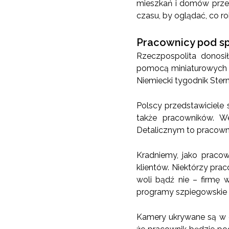
mieszkań i domów przed 
czasu, by oglądać, co r
Pracownicy pod s
Rzeczpospolita donosił
pomocą miniaturowych k
Niemiecki tygodnik Ster
Polscy przedstawiciele 
także pracowników. W
Detalicznym to pracownic
Kradniemy, jako pracown
klientów. Niektórzy pra
woli bądź nie – firmę
programy szpiegowskie i
Kamery ukrywane są w 