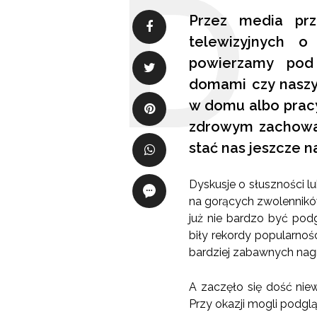
Przez media prz
telewizyjnych o
powierzamy pod
domami czy naszym
w domu albo pracy,
zdrowym zachowan
stać nas jeszcze n
Dyskusje o słuszności l
na gorących zwolennikó
już nie bardzo być pod
biły rekordy popularnoś
bardziej zabawnych nag
A zaczęło się dość nie
Przy okazji mogli podglą