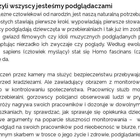
yli wszyscy jesteśmy podglądaczami
leżne człowiekowi od narodzin, jest naszą naturalną potrze
osłych stawiają pierwsze kroki, wypowiadają pierwsze słowa
y podglądają dziewczęta w przebieralniach i tak już im zosta
m gwiazd filmowych czy idoli muzycznych podglądanych 
daptując nierzadko ich zwyczaje czy poglądy. Według ewolu
sapiens (człowiek myślący) stał się Homo fascinans (c
 da.
zczeń przez kamery ma służyć bezpieczeństwu przebywa
rzed kradzieżami. Ale zawiadujący obrazem z monitorów d
o w kontrolowaniu społeczeństwa. Pracownicy służb mo
przebieralni, gorzowscy policjanci obserwowali ludzi w pr
dróży nagrywa swoich pracowników i dozoruje w dowolnym 
kaniach, by sprawdzać, jak sprawuje się opiekunka dziec
 argumenty na poparcie słuszności monitorowania – wła
odgląd na swoich pracowników pod nieobecność w biurze, 
ennym skarbem w trosce o jego życie i zdrowie, podglądani