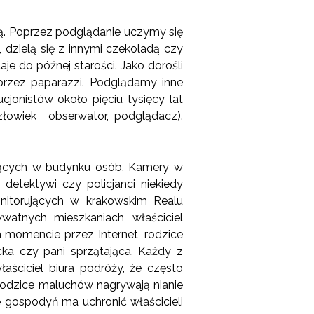
bą. Poprzez podglądanie uczymy się
, dzielą się z innymi czekoladą czy
je do późnej starości. Jako dorośli
przez paparazzi. Podglądamy inne
cjonistów około pięciu tysięcy lat
złowiek obserwator, podglądacz).
jących w budynku osób. Kamery w
etektywi czy policjanci niekiedy
nitorujących w krakowskim Realu
ywatnych mieszkaniach, właściciel
momencie przez Internet, rodzice
ka czy pani sprzątająca. Każdy z
ściciel biura podróży, że często
rodzice maluchów nagrywają nianie
e gospodyń ma uchronić właścicieli