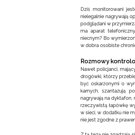
Dziś monitorowani jest
nielegalnie nagrywają o
podglądani w przymierzal
ma aparat telefonicz
niecnym? Bo wymierzony
w dobra osobiste chron
Rozmowy kontrol
Nawet policjanci, mają
drogówki, którzy przebie
być oskarżonymi o wym
karnych, szantażują p
nagrywają na dyktafon, 
rzeczywistą łapówkę wym
w sieci, w dodatku nie m
nie jest zgodne z prawem
Z tą tezą nie zgadzają 