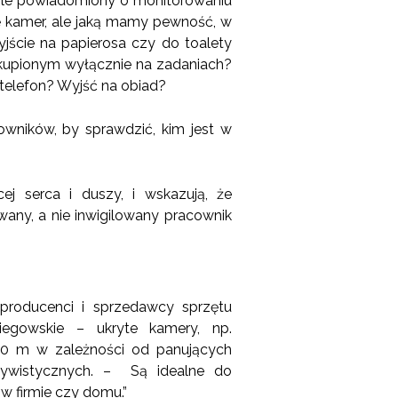
o ile powiadomiony o monitorowaniu
się kamer, ale jaką mamy pewność, w
jście na papierosa czy do toalety
skupionym wyłącznie na zadaniach?
telefon? Wyjść na obiad?
cowników, by sprawdzić, kim jest w
ej serca i duszy, i wskazują, że
any, a nie inwigilowany pracownik
 producenci i sprzedawcy sprzętu
iegowskie – ukryte kamery, np.
00 m w zależności od panujących
tywistycznych. – Są idealne do
 firmie czy domu.”