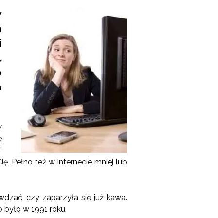
w
m
i
,
o
o
w
e
”
. Pełno też w Internecie mniej lub
wdzać, czy zaparzyła się już kawa.
o było w 1991 roku.