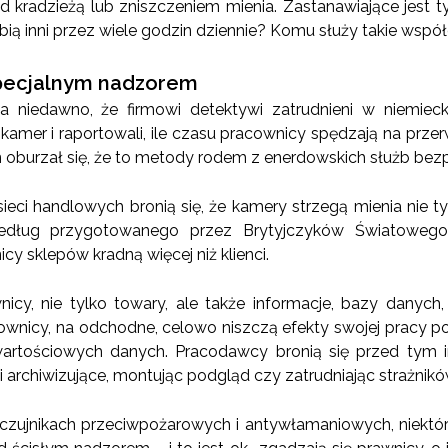
kradzieżą lub zniszczeniem mienia. Zastanawiające jest ty
obią inni przez wiele godzin dziennie? Komu służy takie wspó
pecjalnym nadzorem
a niedawno, że firmowi detektywi zatrudnieni w niemiecki
amer i raportowali, ile czasu pracownicy spędzają na prze
n oburzał się, że to metody rodem z enerdowskich służb bez
sieci handlowych bronią się, że kamery strzegą mienia nie ty
edług przygotowanego przez Brytyjczyków Światoweg
y sklepów kradną więcej niż klienci.
icy, nie tylko towary, ale także informacje, bazy danych,
cownicy, na odchodne, celowo niszczą efekty swojej pracy 
 wartościowych danych. Pracodawcy bronią się przed tym 
 archiwizujące, montując podgląd czy zatrudniając strażnikó
czujnikach przeciwpożarowych i antywłamaniowych, niekt