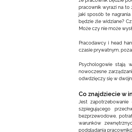
że pracownik będzie pod
pracownik wyrazi na to 
jaki sposób te nagrani
będzie źle widziane? C
Może czy nie może wysł
Pracodawcy i head hant
czasie prywatnym, poza 
Psychologowie stają w
nowoczesne zarządzanie
odwdzięczy się w dwój
Co znajdziecie w i
Jest zapotrzebowanie 
szpiegującego przech
bezprzewodowe, potra
warunków zewnętrznyc
podglądania pracownikó