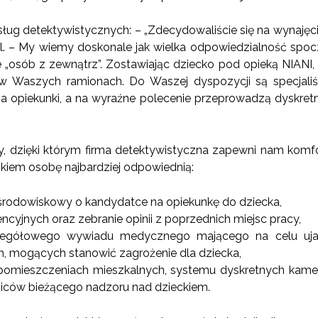
 usług detektywistycznych: – „Zdecydowaliście się na wynaję
pl. – My wiemy doskonale jak wielka odpowiedzialność spo
e „osób z zewnątrz”. Zostawiając dziecko pod opieką NIANI,
 w Waszych ramionach. Do Waszej dyspozycji są specjaliś
na opiekunki, a na wyraźne polecenie przeprowadzą dyskretn
y, dzięki którym firma detektywistyczna zapewni nam komfo
kiem osobę najbardziej odpowiednią:
rodowiskowy o kandydatce na opiekunkę do dziecka,
rencyjnych oraz zebranie opinii z poprzednich miejsc pracy,
zegółowego wywiadu medycznego mającego na celu ujaw
, mogących stanowić zagrożenie dla dziecka,
omieszczeniach mieszkalnych, systemu dyskretnych kamer
iców bieżącego nadzoru nad dzieckiem.